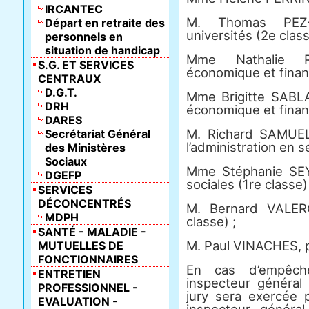
IRCANTEC
M. Thomas PEZ-
Départ en retraite des
universités (2e class
personnels en
situation de handicap
Mme Nathalie R
S.G. ET SERVICES
économique et financ
CENTRAUX
D.G.T.
Mme Brigitte SABL
DRH
économique et financ
DARES
M. Richard SAMUEL,
Secrétariat Général
l’administration en s
des Ministères
Sociaux
Mme Stéphanie SEY
DGEFP
sociales (1re classe) 
SERVICES
DÉCONCENTRÉS
M. Bernard VALERO,
MDPH
classe) ;
SANTÉ - MALADIE -
M. Paul VINACHES, 
MUTUELLES DE
FONCTIONNAIRES
En cas d’empêch
ENTRETIEN
inspecteur général
PROFESSIONNEL -
jury sera exercée 
EVALUATION -