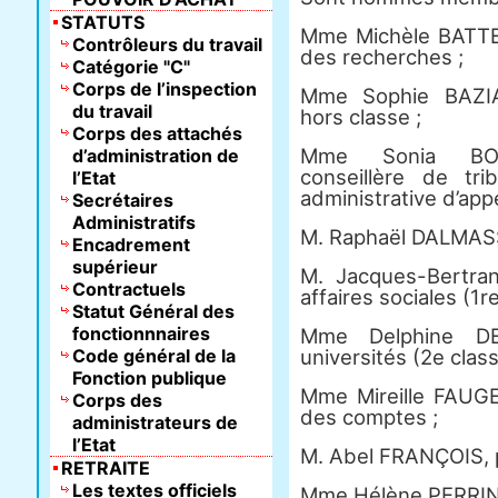
STATUTS
Mme Michèle BATTEST
Contrôleurs du travail
des recherches ;
Catégorie "C"
Corps de l’inspection
Mme Sophie BAZIA
du travail
hors classe ;
Corps des attachés
Mme Sonia BON
d’administration de
conseillère de tri
l’Etat
administrative d’appe
Secrétaires
Administratifs
M. Raphaël DALMASS
Encadrement
supérieur
M. Jacques-Bertra
Contractuels
affaires sociales (1re
Statut Général des
fonctionnnaires
Mme Delphine DE
Code général de la
universités (2e class
Fonction publique
Mme Mireille FAUGER
Corps des
des comptes ;
administrateurs de
l’Etat
M. Abel FRANÇOIS, p
RETRAITE
Les textes officiels
Mme Hélène PERRIN