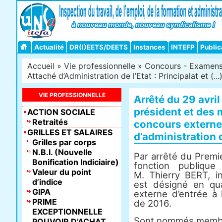
Actualité
DR(I)EETS/DEETS
Instances
INTEFP
Public
Accueil
»
Vie professionnelle
»
Concours - Examens -
Attaché d’Administration de l’Etat : Principalat et (...
VIE PROFESSIONNELLE
Arrêté du 29 avri
président et des
ACTION SOCIALE
Retraités
concours externe 
GRILLES ET SALAIRES
d’administration
Grilles par corps
N.B.I. (Nouvelle
Par arrêté du Premie
Bonification Indiciaire)
fonction publiqu
Valeur du point
M. Thierry BERT, i
d’indice
est désigné en qu
GIPA
externe d’entrée à l
PRIME
de 2016.
EXCEPTIONNELLE
Sont nommés membre
POUVOIR D’ACHAT