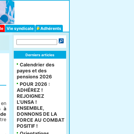
le
Vie syndicale
Adhérents
Derniers articles
Calendrier des
payes et des
pensions 2026
POUR 2026 :
ADHÉREZ !
REJOIGNEZ
L’UNSA !
 en
ENSEMBLE,
s à
ade
DONNONS DE LA
tre
FORCE AU COMBAT
POSITIF !
Orientations