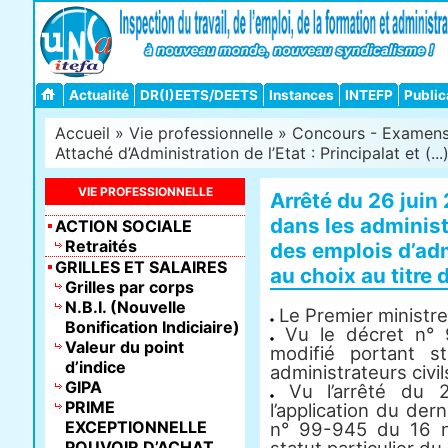
Actualité
DR(I)EETS/DEETS
Instances
INTEFP
Public
Accueil
»
Vie professionnelle
»
Concours - Examens -
Attaché d’Administration de l’Etat : Principalat et (...
VIE PROFESSIONNELLE
Arrêté du 26 juin 
dans les administ
ACTION SOCIALE
Retraités
des emplois d’adm
GRILLES ET SALAIRES
au choix au titre 
Grilles par corps
N.B.I. (Nouvelle
Le Premier ministre
Bonification Indiciaire)
Vu le décret n°
Valeur du point
modifié portant s
d’indice
administrateurs civils
GIPA
Vu l’arrêté du 
PRIME
l’application du dern
EXCEPTIONNELLE
n° 99-945 du 16 n
POUVOIR D’ACHAT