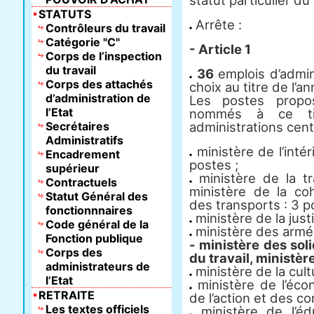
statut particulier du
STATUTS
Arrête :
Contrôleurs du travail
Catégorie "C"
- Article 1
Corps de l’inspection
du travail
36
emplois d’admin
Corps des attachés
choix au titre de l’a
d’administration de
Les postes propos
l’Etat
nommés à ce tit
Secrétaires
administrations centra
Administratifs
ministère de l’intér
Encadrement
postes ;
supérieur
ministère de la tra
Contractuels
ministère de la coh
Statut Général des
des transports : 3 p
fonctionnnaires
ministère de la justi
Code général de la
ministère des armée
Fonction publique
- ministère des soli
Corps des
du travail, ministèr
administrateurs de
ministère de la cultu
l’Etat
ministère de l’éco
RETRAITE
de l’action et des co
Les textes officiels
ministère de l’édu