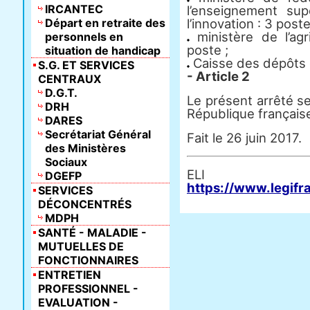
IRCANTEC
l’enseignement su
Départ en retraite des
l’innovation : 3 poste
ministère de l’agri
personnels en
poste ;
situation de handicap
Caisse des dépôts e
S.G. ET SERVICES
- Article 2
CENTRAUX
D.G.T.
Le présent arrêté ser
DRH
République français
DARES
Secrétariat Général
Fait le 26 juin 2017.
des Ministères
Sociaux
E
DGEFP
https://www.legifr
SERVICES
DÉCONCENTRÉS
MDPH
SANTÉ - MALADIE -
MUTUELLES DE
FONCTIONNAIRES
ENTRETIEN
PROFESSIONNEL -
EVALUATION -