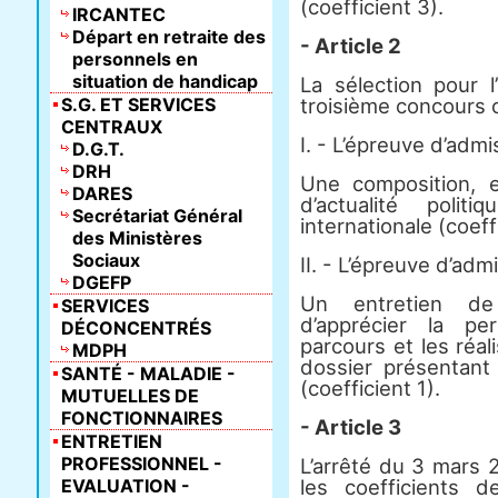
(coefficient 3).
IRCANTEC
Départ en retraite des
- Article 2
personnels en
situation de handicap
La sélection pour l
S.G. ET SERVICES
troisième concours 
CENTRAUX
I. - L’épreuve d’admis
D.G.T.
DRH
Une composition, 
DARES
d’actualité polit
Secrétariat Général
internationale (coeffi
des Ministères
Sociaux
II. - L’épreuve d’adm
DGEFP
Un entretien de
SERVICES
d’apprécier la per
DÉCONCENTRÉS
parcours et les réal
MDPH
dossier présentant
SANTÉ - MALADIE -
(coefficient 1).
MUTUELLES DE
FONCTIONNAIRES
- Article 3
ENTRETIEN
PROFESSIONNEL -
L’arrêté du 3 mars 2
EVALUATION -
les coefficients 