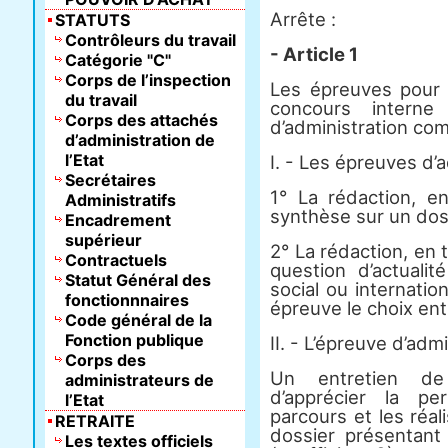
Arrête :
STATUTS
Contrôleurs du travail
- Article 1
Catégorie "C"
Corps de l’inspection
Les épreuves pour l
du travail
concours interne 
Corps des attachés
d’administration co
d’administration de
l’Etat
I. - Les épreuves d’a
Secrétaires
1° La rédaction, e
Administratifs
synthèse sur un doss
Encadrement
supérieur
2° La rédaction, en 
Contractuels
question d’actualit
Statut Général des
social ou internatio
fonctionnnaires
épreuve le choix entr
Code général de la
Fonction publique
II. - L’épreuve d’adm
Corps des
Un entretien de
administrateurs de
d’apprécier la per
l’Etat
parcours et les réal
RETRAITE
dossier présentant
Les textes officiels