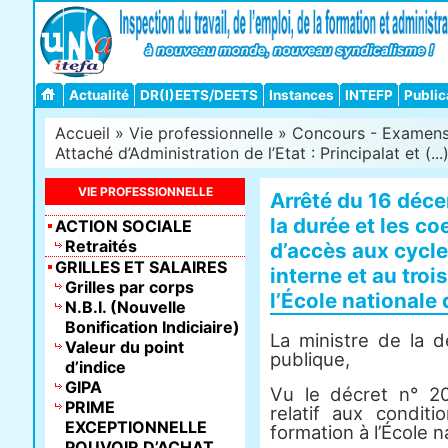
Actualité
DR(I)EETS/DEETS
Instances
INTEFP
Public
Accueil
»
Vie professionnelle
»
Concours - Examens -
Attaché d’Administration de l’Etat : Principalat et (...
VIE PROFESSIONNELLE
Arrêté du 16 déce
la durée et les c
ACTION SOCIALE
Retraités
d’accès aux cycl
GRILLES ET SALAIRES
interne et au tro
Grilles par corps
l’École nationale
N.B.I. (Nouvelle
Bonification Indiciaire)
La ministre de la d
Valeur du point
publique,
d’indice
GIPA
Vu le décret n° 
PRIME
relatif aux condit
EXCEPTIONNELLE
formation à l’École n
POUVOIR D’ACHAT