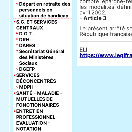
compte épargne-t
Départ en retraite des
les modalités défin
personnels en
avril 2002.
situation de handicap
- Article 3
S.G. ET SERVICES
CENTRAUX
Le présent arrêté ser
D.G.T.
République français
DRH
DARES
E
Secrétariat Général
https://www.legifr
des Ministères
Sociaux
DGEFP
SERVICES
DÉCONCENTRÉS
MDPH
SANTÉ - MALADIE -
MUTUELLES DE
FONCTIONNAIRES
ENTRETIEN
PROFESSIONNEL -
EVALUATION -
NOTATION