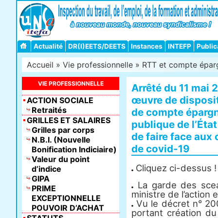
Actualité
DR(I)EETS/DEETS
Instances
INTEFP
Public
Accueil
»
Vie professionnelle
»
RTT et compte épar
VIE PROFESSIONNELLE
Arrêté du 11 mai 2
œuvre de disposi
ACTION SOCIALE
Retraités
de compte épargn
GRILLES ET SALAIRES
publique de l’État
Grilles par corps
de faire face aux
N.B.I. (Nouvelle
de covid-19
Bonification Indiciaire)
Valeur du point
Cliquez ci-dessus !
d’indice
GIPA
La garde des sceau
PRIME
ministre de l’action
EXCEPTIONNELLE
Vu le décret n° 20
POUVOIR D’ACHAT
portant création d