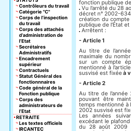
STATUTS
fonction publique de 
Contrôleurs du travail
Vu l’arrêté du 28 ao
Catégorie "C"
décret n° 2002-634 
Corps de l’inspection
création du compte
du travail
publique de l’État et
Corps des attachés
Arrêtent :
d’administration de
- Article 1
l’Etat
Secrétaires
Au titre de l’anné
Administratifs
maximale du nombre
Encadrement
sur un compte ép
supérieur
mentionné à l’artic
Contractuels
susvisé est fixée
à v
Statut Général des
fonctionnnaires
- Article 2
Code général de la
Au titre de l’année
Fonction publique
pouvant être main
Corps des
temps mentionné à l’
administrateurs de
2002 susvisé est fi
l’Etat
Les années suivan
RETRAITE
excédant le plafond 
Les textes officiels
du 28 août 2009 p
IRCANTEC