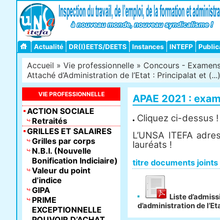
Actualité
DR(I)EETS/DEETS
Instances
INTEFP
Public
Accueil
»
Vie professionnelle
»
Concours - Examens -
Attaché d’Administration de l’Etat : Principalat et (...
VIE PROFESSIONNELLE
APAE 2021 : exam
ACTION SOCIALE
Cliquez ci-dessus !
Retraités
GRILLES ET SALAIRES
L’UNSA ITEFA adress
Grilles par corps
lauréats !
N.B.I. (Nouvelle
Bonification Indiciaire)
titre documents joints
Valeur du point
d’indice
GIPA
Liste d’admiss
PRIME
d’administration de l’Et
EXCEPTIONNELLE
POUVOIR D’ACHAT