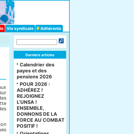
le
Vie syndicale
Adhérents
Derniers articles
Calendrier des
payes et des
pensions 2026
POUR 2026 :
aux
ADHÉREZ !
sur
REJOIGNEZ
des
L’UNSA !
tte
ENSEMBLE,
des
DONNONS DE LA
FORCE AU COMBAT
ion
POSITIF !
ues
Orientations