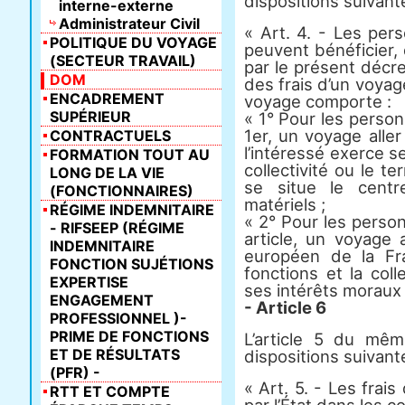
dispositions suivant
interne-externe
Administrateur Civil
« Art. 4. - Les pers
POLITIQUE DU VOYAGE
peuvent bénéficier,
(SECTEUR TRAVAIL)
par le présent décret
DOM
des frais d’un voyag
ENCADREMENT
voyage comporte :
SUPÉRIEUR
« 1° Pour les person
1er, un voyage aller 
CONTRACTUELS
l’intéressé exerce se
FORMATION TOUT AU
collectivité ou le t
LONG DE LA VIE
se situe le cent
(FONCTIONNAIRES)
matériels ;
RÉGIME INDEMNITAIRE
« 2° Pour les pers
- RIFSEEP (RÉGIME
article, un voyage a
INDEMNITAIRE
européen de la Fr
FONCTION SUJÉTIONS
fonctions et la coll
EXPERTISE
ses intérêts moraux 
ENGAGEMENT
- Article 6
PROFESSIONNEL )-
PRIME DE FONCTIONS
L’article 5 du mê
ET DE RÉSULTATS
dispositions suivant
(PFR) -
« Art. 5. - Les frai
RTT ET COMPTE