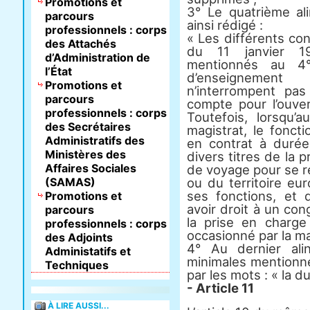
Promotions et
3° Le quatrième al
parcours
ainsi rédigé :
professionnels : corps
« Les différents cong
des Attachés
du 11 janvier 1
d’Administration de
mentionnés au 4°
l’État
d’enseignement
Promotions et
n’interrompent pa
parcours
compte pour l’ouver
professionnels : corps
Toutefois, lorsqu
des Secrétaires
magistrat, le foncti
Administratifs des
en contrat à durée
Ministères des
divers titres de la p
Affaires Sociales
de voyage pour se re
(SAMAS)
ou du territoire eu
ses fonctions, et q
Promotions et
avoir droit à un con
parcours
la prise en charge
professionnels : corps
occasionné par la mal
des Adjoints
4° Au dernier ali
Administatifs et
minimales mentionné
Techniques
par les mots : « la 
- Article 11
À LIRE AUSSI...