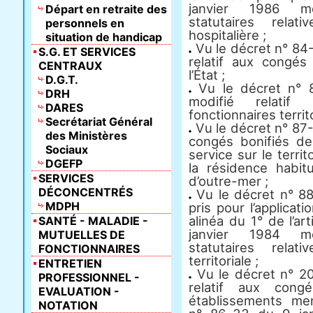
janvier 1986 mod
Départ en retraite des
statutaires rela
personnels en
hospitalière ;
situation de handicap
Vu le décret n° 84
S.G. ET SERVICES
relatif aux congés
CENTRAUX
l’État ;
D.G.T.
Vu le décret n° 
DRH
modifié relati
DARES
fonctionnaires territ
Secrétariat Général
Vu le décret n° 87-4
des Ministères
congés bonifiés des
Sociaux
service sur le terri
DGEFP
la résidence habi
SERVICES
d’outre-mer ;
DÉCONCENTRÉS
Vu le décret n° 88
MDPH
pris pour l’applica
alinéa du 1° de l’ar
SANTÉ - MALADIE -
janvier 1984 mod
MUTUELLES DE
statutaires rela
FONCTIONNAIRES
territoriale ;
ENTRETIEN
Vu le décret n° 20
PROFESSIONNEL -
relatif aux con
EVALUATION -
établissements men
NOTATION