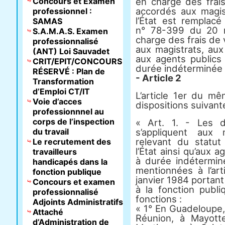
Concours et Examen
en charge des frai
accordés aux magist
professionnel :
l’État est remplacé 
SAMAS
n° 78-399 du 20 m
S.A.M.A.S. Examen
charge des frais de
professionnalisé
aux magistrats, aux 
(ANT) Loi Sauvadet
aux agents publics 
CRIT/EPIT/CONCOURS
durée indéterminée 
RÉSERVÉ : Plan de
- Article 2
Transformation
d’Emploi CT/IT
L’article 1er du m
Voie d’acces
dispositions suivant
professionnnel au
corps de l’inspection
« Art. 1. - Les d
du travail
s’appliquent aux 
relevant du statut
Le recrutement des
l’État ainsi qu’aux 
travailleurs
à durée indéterminé
handicapés dans la
mentionnées à l’art
fonction publique
janvier 1984 portant 
Concours et examen
à la fonction publi
professionnalisé
fonctions :
Adjoints Administratifs
« 1° En Guadeloupe,
Attaché
Réunion, à Mayotte
d’Administration de