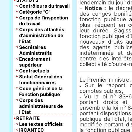
STATUTS
lendemain du jour de
Contrôleurs du travail
- Notice :
le décret
Catégorie "C"
des congés bonifié
Corps de l’inspection
fonction publique 
du travail
plus fréquent en c
Corps des attachés
leur durée. S’agis
d’administration de
fonction publique d’
l’Etat
nouveaux droits a
des agents public
Secrétaires
indéterminée et d
Administratifs
centre des intérêt
Encadrement
collectivité d’outre-
supérieur
Contractuels
Statut Général des
Le Premier ministre,
fonctionnnaires
Sur le rapport d
Code général de la
comptes publics,
Fonction publique
Vu la loi n° 83-6
Corps des
portant droits et 
administrateurs de
ensemble la loi n° 
l’Etat
portant dispositions 
RETRAITE
publique de l’État, 
Les textes officiels
modifiée portant dis
la fonction publique 
IRCANTEC