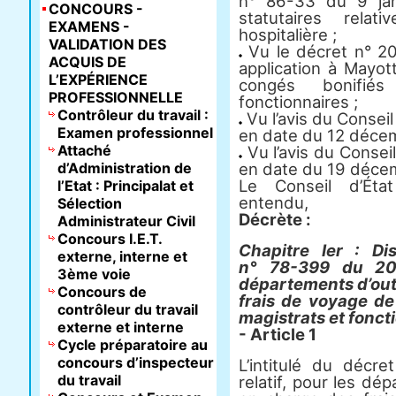
n° 86-33 du 9 jan
CONCOURS -
statutaires rela
EXAMENS -
hospitalière ;
VALIDATION DES
Vu le décret n° 20
ACQUIS DE
application à Mayot
L’EXPÉRIENCE
congés bonifié
PROFESSIONNELLE
fonctionnaires ;
Contrôleur du travail :
Vu l’avis du Conseil
Examen professionnel
en date du 12 déce
Attaché
Vu l’avis du Consei
d’Administration de
en date du 19 déce
Le Conseil d’État
l’Etat : Principalat et
entendu,
Sélection
Décrète :
Administrateur Civil
Concours I.E.T.
Chapitre Ier : Di
externe, interne et
n° 78-399 du 20 
3ème voie
départements d’outr
Concours de
frais de voyage d
contrôleur du travail
magistrats et foncti
externe et interne
- Article 1
Cycle préparatoire au
concours d’inspecteur
L’intitulé du déc
du travail
relatif, pour les dé