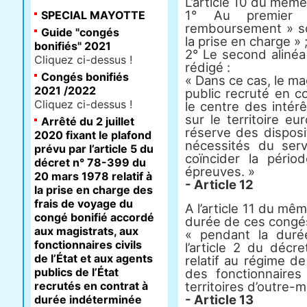
L’article 10 du même 
1° Au premier 
SPECIAL MAYOTTE
remboursement » so
Guide "congés
la prise en charge » 
bonifiés" 2021
2° Le second alinéa
Cliquez ci-dessus !
rédigé :
Congés bonifiés
« Dans ce cas, le mag
2021 /2022
public recruté en c
Cliquez ci-dessus !
le centre des intér
sur le territoire e
Arrêté du 2 juillet
réserve des disposit
2020 fixant le plafond
nécessités du serv
prévu par l’article 5 du
coïncider la péri
décret n° 78-399 du
épreuves. »
20 mars 1978 relatif à
- Article 12
la prise en charge des
frais de voyage du
A l’article 11 du mêm
congé bonifié accordé
durée de ces congés
aux magistrats, aux
« pendant la duré
fonctionnaires civils
l’article 2 du décr
de l’État et aux agents
relatif au régime d
publics de l’État
des fonctionnaires
recrutés en contrat à
territoires d’outre-m
- Article 13
durée indéterminée