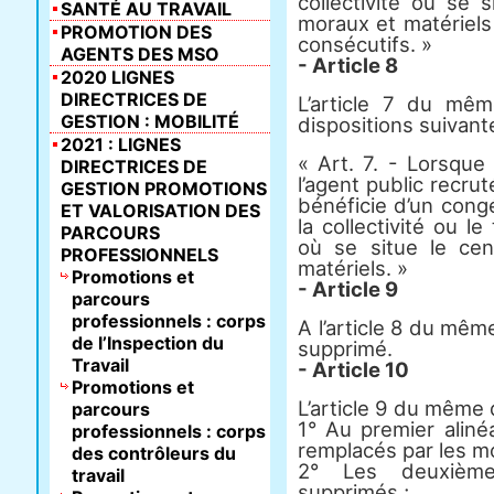
collectivité où se 
SANTÉ AU TRAVAIL
moraux et matériels
PROMOTION DES
consécutifs. »
AGENTS DES MSO
- Article 8
2020 LIGNES
DIRECTRICES DE
L’article 7 du mê
GESTION : MOBILITÉ
dispositions suivant
2021 : LIGNES
« Art. 7. - Lorsque 
DIRECTRICES DE
l’agent public recru
GESTION PROMOTIONS
bénéficie d’un cong
ET VALORISATION DES
la collectivité ou l
PARCOURS
où se situe le ce
PROFESSIONNELS
matériels. »
Promotions et
- Article 9
parcours
professionnels : corps
A l’article 8 du mêm
de l’Inspection du
supprimé.
Travail
- Article 10
Promotions et
L’article 9 du même d
parcours
1° Au premier aliné
professionnels : corps
remplacés par les mo
des contrôleurs du
2° Les deuxième
travail
supprimés ;