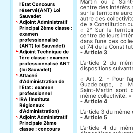
Martin ou à Saint
l’Etat Concours
centre des intérêts 
réservé(ANT) Loi
sur le territoire eu
Sauvadet
autre des collectivit
Adjoint Administratif
de la Constitution o
Principal 2ème classe :
« 2° Sur le territo
examen
centre de leurs inté
professionnalisé
dans l’une des collec
(ANT) loi Sauvadet)
et 74 de la Constitu
Adjoint Technique de
- Article 3
1ère classe : examen
L’article 2 du mê
professionnalisé ANT
dispositions suivant
(loi Sauvadet)
Attaché
« Art. 2. - Pour l’
d’Administration de
Guadeloupe, la Ma
l’Etat : examen
Saint-Martin sont
professionnel
même collectivité. »
IRA (Instituts
- Article 4
Régionaux
d’Administration)
L’article 3 du même 
Adjoint Administratif
- Article 5
Principale 2ème
L’article 4 du mê
classe : concours