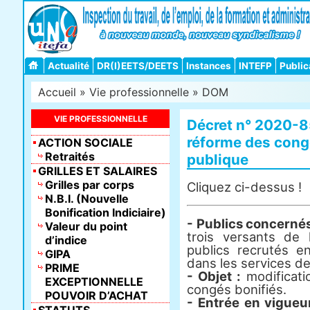
Actualité
DR(I)EETS/DEETS
Instances
INTEFP
Public
Accueil
»
Vie professionnelle
»
DOM
VIE PROFESSIONNELLE
Décret n° 2020-85
réforme des congé
ACTION SOCIALE
Retraités
publique
GRILLES ET SALAIRES
Grilles par corps
Cliquez ci-dessus !
N.B.I. (Nouvelle
Bonification Indiciaire)
- Publics concernés
Valeur du point
trois versants de 
d’indice
publics recrutés e
GIPA
dans les services de 
PRIME
- Objet :
modificatio
EXCEPTIONNELLE
congés bonifiés.
POUVOIR D’ACHAT
- Entrée en vigueur