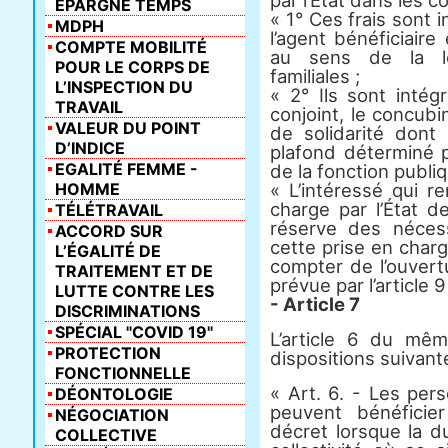
par l’État dans les c
ÉPARGNE TEMPS
« 1° Ces frais sont 
MDPH
l’agent bénéficiair
COMPTE MOBILITÉ
au sens de la lég
POUR LE CORPS DE
familiales ;
L’INSPECTION DU
« 2° Ils sont intég
TRAVAIL
conjoint, le concubin
VALEUR DU POINT
de solidarité dont
D’INDICE
plafond déterminé p
EGALITÉ FEMME -
de la fonction publi
HOMME
« L’intéressé qui r
charge par l’État d
TÉLÉTRAVAIL
réserve des nécess
ACCORD SUR
cette prise en char
L’ÉGALITÉ DE
compter de l’ouvert
TRAITEMENT ET DE
prévue par l’article 
LUTTE CONTRE LES
- Article 7
DISCRIMINATIONS
SPÉCIAL "COVID 19"
L’article 6 du mê
PROTECTION
dispositions suivant
FONCTIONNELLE
« Art. 6. - Les pers
DÉONTOLOGIE
peuvent bénéficie
NÉGOCIATION
décret lorsque la 
COLLECTIVE