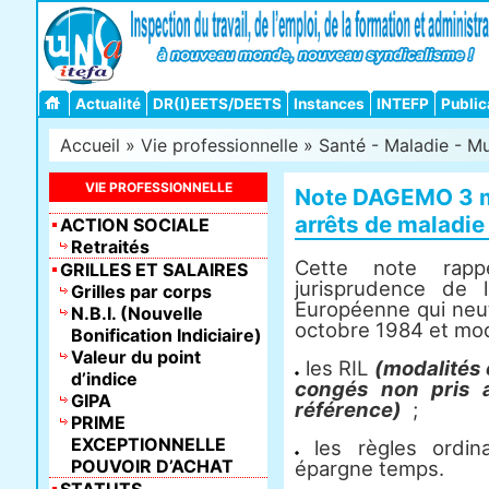
Actualité
DR(I)EETS/DEETS
Instances
INTEFP
Public
Accueil
»
Vie professionnelle
»
Santé - Maladie - Mu
VIE PROFESSIONNELLE
Note DAGEMO 3 ma
arrêts de maladie
ACTION SOCIALE
Retraités
Cette note rappe
GRILLES ET SALAIRES
jurisprudence de 
Grilles par corps
Européenne qui neutr
N.B.I. (Nouvelle
octobre 1984 et modi
Bonification Indiciaire)
Valeur du point
les RIL
(modalités 
d’indice
congés non pris a
GIPA
référence)
;
PRIME
EXCEPTIONNELLE
les règles ordina
POUVOIR D’ACHAT
épargne temps.