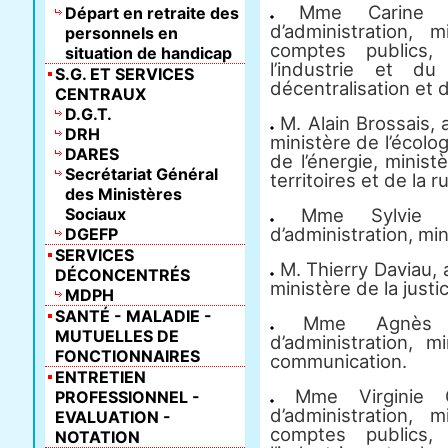
Mme Carine Ber
Départ en retraite des
d’administration,
personnels en
comptes publics,
situation de handicap
l’industrie et d
S.G. ET SERVICES
décentralisation et d
CENTRAUX
D.G.T.
M. Alain Brossais, a
DRH
ministère de l’écol
DARES
de l’énergie, minist
Secrétariat Général
territoires et de la ru
des Ministères
Sociaux
Mme Sylvie Can
d’administration, min
DGEFP
SERVICES
M. Thierry Daviau, a
DÉCONCENTRÉS
ministère de la justi
MDPH
SANTÉ - MALADIE -
Mme Agnès Dut
MUTUELLES DE
d’administration, m
FONCTIONNAIRES
communication.
ENTRETIEN
Mme Virginie Gal
PROFESSIONNEL -
d’administration,
EVALUATION -
comptes publics,
NOTATION