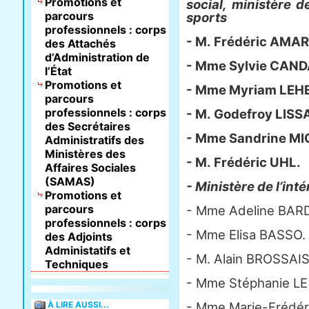
Promotions et
social, ministère d
parcours
sports
professionnels : corps
- M. Frédéric AMAR
des Attachés
d’Administration de
- Mme Sylvie CAND
l’État
Promotions et
- Mme Myriam LEHE
parcours
professionnels : corps
- M. Godefroy LIS
des Secrétaires
- Mme Sandrine M
Administratifs des
Ministères des
- M. Frédéric UHL.
Affaires Sociales
(SAMAS)
- Ministère de l’inté
Promotions et
parcours
- Mme Adeline BARD
professionnels : corps
- Mme Elisa BASSO.
des Adjoints
Administatifs et
- M. Alain BROSSAIS
Techniques
- Mme Stéphanie L
À LIRE AUSSI...
- Mme Marie-Frédér