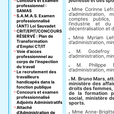
jeunesse et des spo
Concours et Examen
professionnel :
Mme Corinne Lefran
SAMAS
d’administration,
S.A.M.A.S. Examen
comptes publics,
professionnalisé
l’industrie et d
(ANT) Loi Sauvadet
décentralisation et d
CRIT/EPIT/CONCOURS
RÉSERVÉ : Plan de
Mme Myriam Leheil
Transformation
d’administration, mini
d’Emploi CT/IT
M. Godefroy Lis
Voie d’acces
d’administration, mini
professionnnel au
corps de l’inspection
M. Philippe Mar
du travail
d’administration, mini
Le recrutement des
travailleurs
M. Bruno Mars, att
handicapés dans la
ministère des affai
fonction publique
droits des femmes, m
Concours et examen
de la formation p
professionnalisé
social, ministère d
Adjoints Administratifs
sports.
Attaché
Mme Anne-Brigitt
d’Administration de