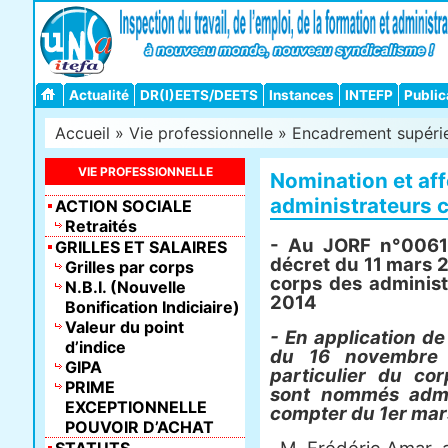
Actualité
DR(I)EETS/DEETS
Instances
INTEFP
Public
Accueil
»
Vie professionnelle
»
Encadrement supéri
VIE PROFESSIONNELLE
Nomination et aff
administrateurs ci
ACTION SOCIALE
Retraités
- Au JORF n°0061
GRILLES ET SALAIRES
décret du 11 mars 
Grilles par corps
corps des administr
N.B.I. (Nouvelle
2014
Bonification Indiciaire)
Valeur du point
- En application de
d’indice
du 16 novembre 1
GIPA
particulier du cor
PRIME
sont nommés admin
EXCEPTIONNELLE
compter du 1er mar
POUVOIR D’ACHAT