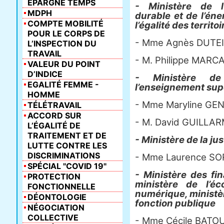
ÉPARGNE TEMPS
- Ministère de l
MDPH
durable et de l’éne
COMPTE MOBILITÉ
l’égalité des territoi
POUR LE CORPS DE
- Mme Agnès DUTEI
L’INSPECTION DU
TRAVAIL
- M. Philippe MARC
VALEUR DU POINT
D’INDICE
- Ministère de 
EGALITÉ FEMME -
l’enseignement supé
HOMME
- Mme Maryline GEN
TÉLÉTRAVAIL
ACCORD SUR
- M. David GUILLAR
L’ÉGALITÉ DE
TRAITEMENT ET DE
- Ministère de la jus
LUTTE CONTRE LES
DISCRIMINATIONS
- Mme Laurence SO
SPÉCIAL "COVID 19"
- Ministère des fi
PROTECTION
ministère de l’éc
FONCTIONNELLE
numérique, ministèr
DÉONTOLOGIE
fonction publique
NÉGOCIATION
COLLECTIVE
- Mme Cécile BATO