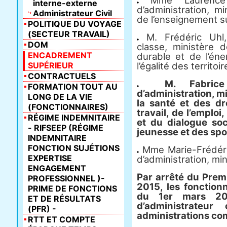
Mme Laurence So
interne-externe
d’administration, mi
Administrateur Civil
de l’enseignement su
POLITIQUE DU VOYAGE
(SECTEUR TRAVAIL)
M. Frédéric Uhl, 
DOM
classe, ministère 
ENCADREMENT
durable et de l’éne
SUPÉRIEUR
l’égalité des territoir
CONTRACTUELS
M. Fabrice 
FORMATION TOUT AU
d’administration, mi
LONG DE LA VIE
la santé et des d
(FONCTIONNAIRES)
travail, de l’emploi
RÉGIME INDEMNITAIRE
et du dialogue soci
- RIFSEEP (RÉGIME
jeunesse et des spo
INDEMNITAIRE
FONCTION SUJÉTIONS
Mme Marie-Frédériq
EXPERTISE
d’administration, mini
ENGAGEMENT
Par arrêté du Prem
PROFESSIONNEL )-
2015, les fonction
PRIME DE FONCTIONS
du 1er mars 20
ET DE RÉSULTATS
d’administrateur
(PFR) -
administrations co
RTT ET COMPTE