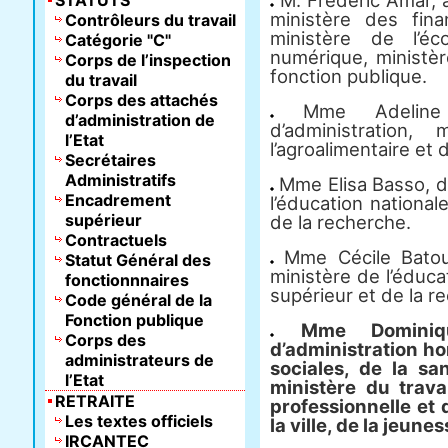
M. Frédéric Amar, at
STATUTS
ministère des fin
Contrôleurs du travail
ministère de l’éc
Catégorie "C"
numérique, ministèr
Corps de l’inspection
fonction publique.
du travail
Corps des attachés
Mme Adeline B
d’administration de
d’administration, 
l’Etat
l’agroalimentaire et d
Secrétaires
Administratifs
Mme Elisa Basso, di
Encadrement
l’éducation national
supérieur
de la recherche.
Contractuels
Mme Cécile Batou-
Statut Général des
ministère de l’éduca
fonctionnnaires
supérieur et de la r
Code général de la
Fonction publique
Mme Dominiqu
Corps des
d’administration ho
administrateurs de
sociales, de la s
l’Etat
ministère du travai
RETRAITE
professionnelle et 
Les textes officiels
la ville, de la jeune
IRCANTEC