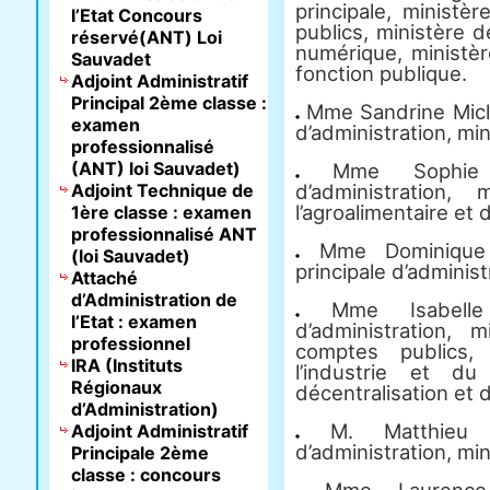
principale, minist
l’Etat Concours
publics, ministère d
réservé(ANT) Loi
numérique, ministèr
Sauvadet
fonction publique.
Adjoint Administratif
Principal 2ème classe :
Mme Sandrine Miclo
examen
d’administration, mi
professionnalisé
(ANT) loi Sauvadet)
Mme Sophie Pa
Adjoint Technique de
d’administration, 
l’agroalimentaire et d
1ère classe : examen
professionnalisé ANT
Mme Dominique R
(loi Sauvadet)
principale d’administ
Attaché
d’Administration de
Mme Isabelle R
l’Etat : examen
d’administration,
professionnel
comptes publics,
IRA (Instituts
l’industrie et d
Régionaux
décentralisation et d
d’Administration)
M. Matthieu Sa
Adjoint Administratif
d’administration, mi
Principale 2ème
classe : concours