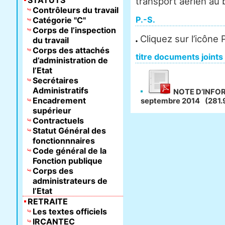
STATUTS
transport aérien au b
Contrôleurs du travail
P.-S.
Catégorie "C"
Corps de l’inspection
Cliquez sur l’icône
du travail
Corps des attachés
titre documents joints
d’administration de
l’Etat
Secrétaires
Administratifs
NOTE D’INFOR
Encadrement
septembre 2014
(281.
supérieur
Contractuels
Statut Général des
fonctionnnaires
Code général de la
Fonction publique
Corps des
administrateurs de
l’Etat
RETRAITE
Les textes officiels
IRCANTEC