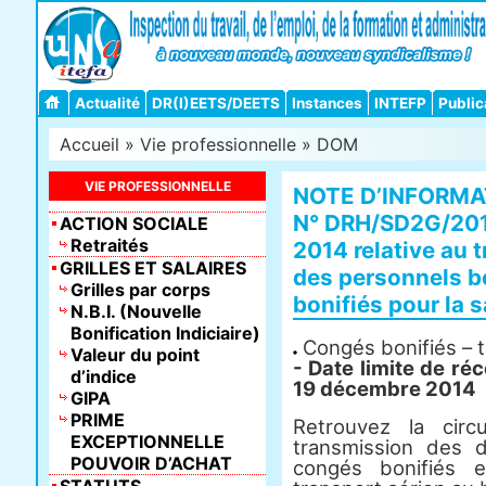
Actualité
DR(I)EETS/DEETS
Instances
INTEFP
Public
Accueil
»
Vie professionnelle
»
DOM
VIE PROFESSIONNELLE
NOTE D’INFORMA
N° DRH/SD2G/201
ACTION SOCIALE
Retraités
2014 relative au 
GRILLES ET SALAIRES
des personnels b
Grilles par corps
bonifiés pour la 
N.B.I. (Nouvelle
Bonification Indiciaire)
Congés bonifiés – t
Valeur du point
- Date limite de ré
d’indice
19 décembre 2014
GIPA
PRIME
Retrouvez la circ
EXCEPTIONNELLE
transmission des 
POUVOIR D’ACHAT
congés bonifiés 