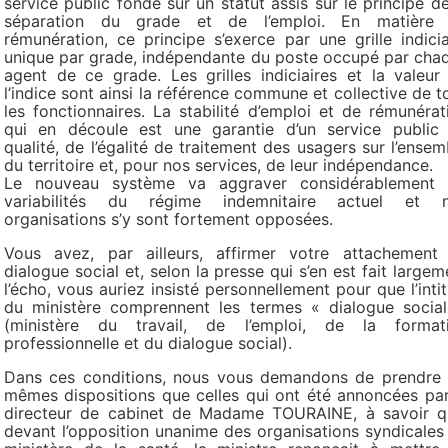
service public fondé sur un statut assis sur le principe de
séparation du grade et de l’emploi. En matière
rémunération, ce principe s’exerce par une grille indicia
unique par grade, indépendante du poste occupé par cha
agent de ce grade. Les grilles indiciaires et la valeur
l’indice sont ainsi la référence commune et collective de t
les fonctionnaires. La stabilité d’emploi et de rémunérat
qui en découle est une garantie d’un service public
qualité, de l’égalité de traitement des usagers sur l’ensem
du territoire et, pour nos services, de leur indépendance.
Le nouveau système va aggraver considérablement 
variabilités du régime indemnitaire actuel et 
organisations s’y sont fortement opposées.
Vous avez, par ailleurs, affirmer votre attachement
dialogue social et, selon la presse qui s’en est fait largem
l’écho, vous auriez insisté personnellement pour que l’intit
du ministère comprennent les termes « dialogue social
(ministère du travail, de l’emploi, de la format
professionnelle et du dialogue social).
Dans ces conditions, nous vous demandons de prendre 
mêmes dispositions que celles qui ont été annoncées par
directeur de cabinet de Madame TOURAINE, à savoir q
devant l’opposition unanime des organisations syndicales