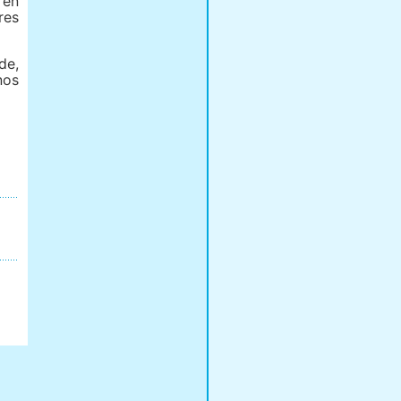
 en
res
de,
nos