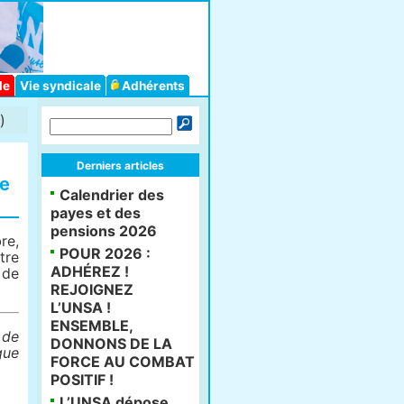
le
Vie syndicale
Adhérents
)
Derniers articles
de
Calendrier des
payes et des
pensions 2026
re,
POUR 2026 :
tre
ADHÉREZ !
 de
REJOIGNEZ
L’UNSA !
ENSEMBLE,
 de
DONNONS DE LA
gue
FORCE AU COMBAT
POSITIF !
L’UNSA dépose