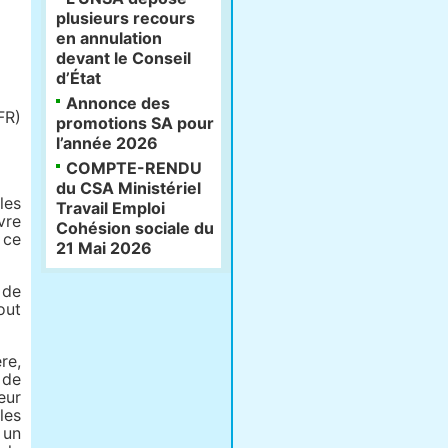
plusieurs recours
en annulation
devant le Conseil
d’État
Annonce des
FR)
promotions SA pour
l’année 2026
COMPTE-RENDU
du CSA Ministériel
les
Travail Emploi
vre
Cohésion sociale du
 ce
21 Mai 2026
 de
out
re,
 de
eur
les
 un