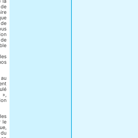
 la
 de
ire
que
 de
ous
ion
 de
ble
les
nos
 au
ent
ulé
 »,
ion
les
 le
ue,
 du