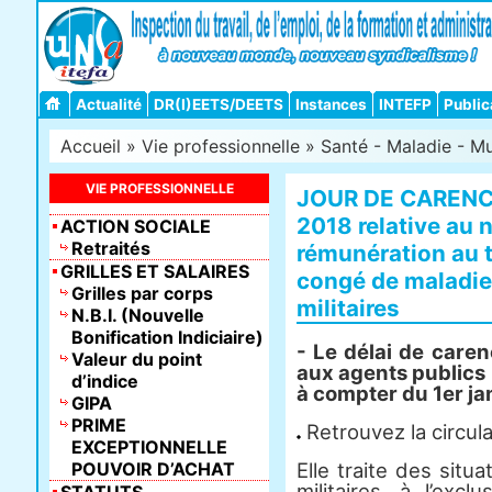
Actualité
DR(I)EETS/DEETS
Instances
INTEFP
Public
Accueil
»
Vie professionnelle
»
Santé - Maladie - Mu
VIE PROFESSIONNELLE
JOUR DE CARENCE :
2018 relative au 
ACTION SOCIALE
Retraités
rémunération au t
GRILLES ET SALAIRES
congé de maladie 
Grilles par corps
militaires
N.B.I. (Nouvelle
Bonification Indiciaire)
- Le délai de caren
Valeur du point
aux agents publics
d’indice
à compter du 1er ja
GIPA
PRIME
Retrouvez la circula
EXCEPTIONNELLE
POUVOIR D’ACHAT
Elle traite des situa
militaires, à l’exc