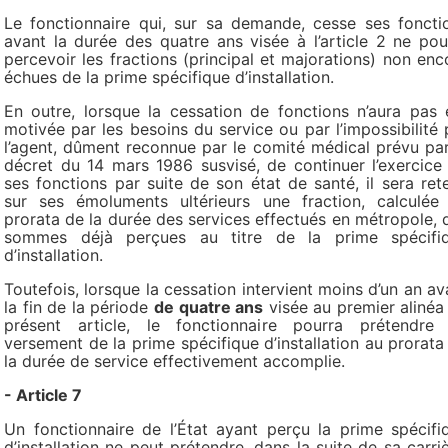
Le fonctionnaire qui, sur sa demande, cesse ses foncti
avant la durée des quatre ans visée à l’article 2 ne pou
percevoir les fractions (principal et majorations) non enc
échues de la prime spécifique d’installation.
En outre, lorsque la cessation de fonctions n’aura pas 
motivée par les besoins du service ou par l’impossibilité 
l’agent, dûment reconnue par le comité médical prévu par
décret du 14 mars 1986 susvisé, de continuer l’exercice
ses fonctions par suite de son état de santé, il sera ret
sur ses émoluments ultérieurs une fraction, calculée
prorata de la durée des services effectués en métropole, 
sommes déjà perçues au titre de la prime spécifi
d’installation.
Toutefois, lorsque la cessation intervient moins d’un an av
la fin de la période
de quatre ans
visée au premier alinéa
présent article, le fonctionnaire pourra prétendre
versement de la prime spécifique d’installation au prorata
la durée de service effectivement accomplie.
- Article 7
Un fonctionnaire de l’État ayant perçu la prime spécifi
d’installation ne peut prétendre, dans la suite de sa carriè