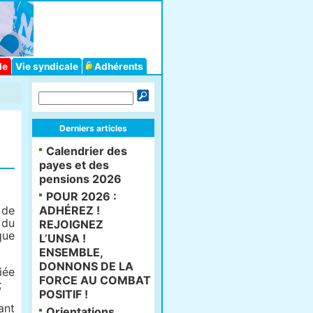
le
Vie syndicale
Adhérents
Derniers articles
Calendrier des
payes et des
pensions 2026
POUR 2026 :
 de
ADHÉREZ !
 du
REJOIGNEZ
que
L’UNSA !
ENSEMBLE,
DONNONS DE LA
iée
FORCE AU COMBAT
;
POSITIF !
ant
Orientations