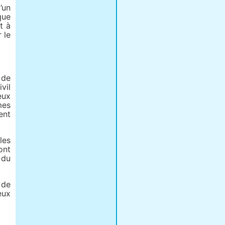
’un
que
t à
 le
 de
vil
eux
mes
ent
les
ont
 du
 de
eux