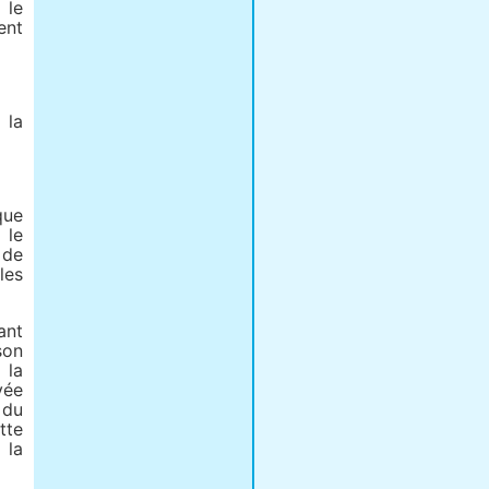
 le
ent
 la
que
 le
 de
les
ant
son
 la
vée
 du
tte
 la