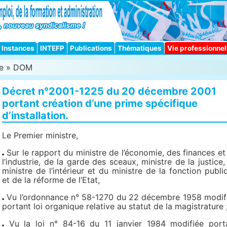
Instances
INTEFP
Publications
Thématiques
Vie professionnel
e
»
DOM
Décret n°2001-1225 du 20 décembre 2001
portant création d’une prime spécifique
d’installation.
Le Premier ministre,
Sur le rapport du ministre de l’économie, des finances et
l’industrie, de la garde des sceaux, ministre de la justice,
ministre de l’intérieur et du ministre de la fonction publi
et de la réforme de l’Etat,
Vu l’ordonnance n° 58-1270 du 22 décembre 1958 modif
portant loi organique relative au statut de la magistrature 
Vu la loi n° 84-16 du 11 janvier 1984 modifiée port