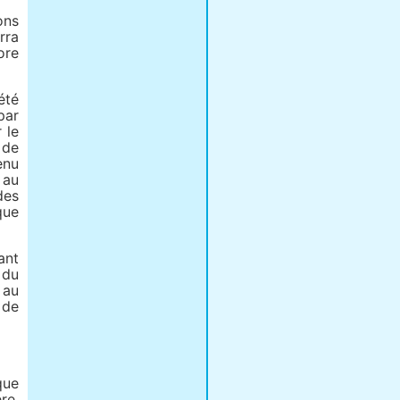
ons
rra
ore
été
par
 le
 de
enu
 au
des
que
ant
 du
 au
 de
que
re,