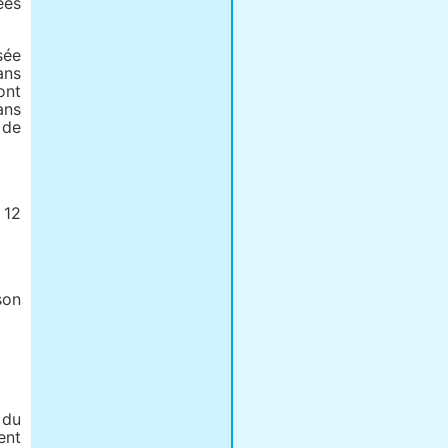
ées
sée
ans
ont
ans
 de
 12
son
 du
ent