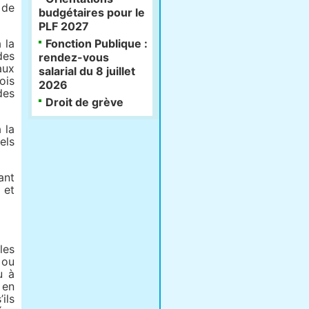
 de
budgétaires pour le
PLF 2027
 la
Fonction Publique :
des
rendez-vous
aux
salarial du 8 juillet
ois
2026
des
Droit de grève
 la
els
ant
 et
les
 ou
u à
 en
ils