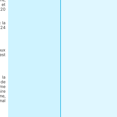
 et
 20
 la
 24
aux
est
 la
 de
rme
ire
ne,
nal