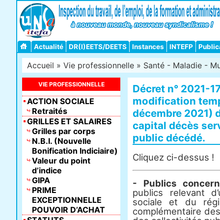
Actualité
DR(I)EETS/DEETS
Instances
INTEFP
Public
Accueil
»
Vie professionnelle
»
Santé - Maladie - Mu
VIE PROFESSIONNELLE
Décret n° 2021-17
modification temp
ACTION SOCIALE
Retraités
décembre 2021) d
GRILLES ET SALAIRES
capital décès serv
Grilles par corps
public décédé.
N.B.I. (Nouvelle
Bonification Indiciaire)
Cliquez ci-dessus !
Valeur du point
d’indice
GIPA
- Publics concern
PRIME
publics relevant d
EXCEPTIONNELLE
sociale et du régi
POUVOIR D’ACHAT
complémentaire des a