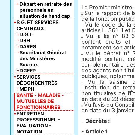
Départ en retraite des
Le Premier ministre,
personnels en
Sur le rapport de la
situation de handicap
de la fonction publi
S.G. ET SERVICES
Vu le code de la s
CENTRAUX
articles L. 361-1 et 
D.G.T.
Vu la loi n° 83-6
DRH
portant droits et 
DARES
notamment son artic
Secrétariat Général
Vu le décret n° 
des Ministères
modifié portant cr
complémentaire des
Sociaux
des agents non titula
DGEFP
publiques, notamment
SERVICES
Vu la saisine du
DÉCONCENTRÉS
l’institution de re
MDPH
non titulaires de l’É
SANTÉ - MALADIE -
en date du 23 déce
MUTUELLES DE
Vu l’avis du Conseil
FONCTIONNAIRES
en date du 3 janvier
ENTRETIEN
PROFESSIONNEL -
- Décrète :
EVALUATION -
- Article 1
NOTATION