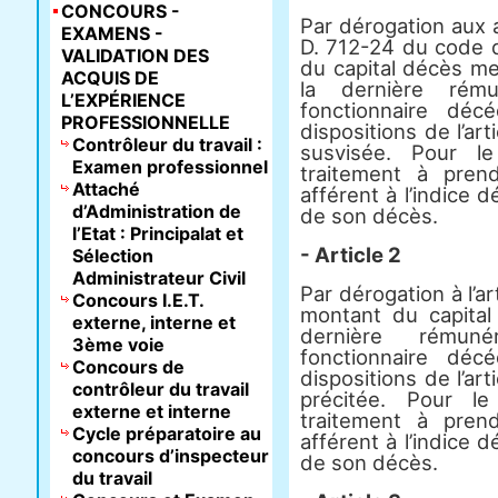
CONCOURS -
Par dérogation aux a
EXAMENS -
D. 712-24 du code d
VALIDATION DES
du capital décès me
ACQUIS DE
la dernière rému
L’EXPÉRIENCE
fonctionnaire déc
PROFESSIONNELLE
dispositions de l’art
Contrôleur du travail :
susvisée. Pour le
Examen professionnel
traitement à pren
Attaché
afférent à l’indice d
d’Administration de
de son décès.
l’Etat : Principalat et
- Article 2
Sélection
Administrateur Civil
Par dérogation à l’a
Concours I.E.T.
montant du capital
externe, interne et
dernière rémun
3ème voie
fonctionnaire déc
Concours de
dispositions de l’art
contrôleur du travail
précitée. Pour le
externe et interne
traitement à pren
Cycle préparatoire au
afférent à l’indice d
concours d’inspecteur
de son décès.
du travail