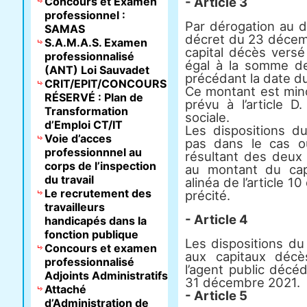
Concours et Examen
- Article 3
professionnel :
Par dérogation au d
SAMAS
décret du 23 décem
S.A.M.A.S. Examen
capital décès versé 
professionnalisé
égal à la somme d
(ANT) Loi Sauvadet
précédant la date d
CRIT/EPIT/CONCOURS
Ce montant est min
RÉSERVÉ : Plan de
prévu à l’article 
Transformation
sociale.
d’Emploi CT/IT
Les dispositions du
Voie d’acces
pas dans le cas o
professionnnel au
résultant des deux 
corps de l’inspection
au montant du cap
du travail
alinéa de l’article
Le recrutement des
précité.
travailleurs
- Article 4
handicapés dans la
fonction publique
Les dispositions du
Concours et examen
aux capitaux décè
professionnalisé
l’agent public décéd
Adjoints Administratifs
31 décembre 2021.
Attaché
- Article 5
d’Administration de