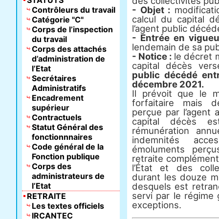
STATUTS
des collectivités p
- Objet :
modificat
Contrôleurs du travail
calcul du capital 
Catégorie "C"
l’agent public décéd
Corps de l’inspection
- Entrée en vigueu
du travail
lendemain de sa publ
Corps des attachés
- Notice :
le décret 
d’administration de
capital décès ver
l’Etat
public décédé entr
Secrétaires
décembre 2021.
Administratifs
Il prévoit que le 
Encadrement
forfaitaire mais 
supérieur
perçue par l’agent
Contractuels
capital décès es
Statut Général des
rémunération annuel
fonctionnnaires
indemnités acce
Code général de la
émoluments perçus p
Fonction publique
retraite complément
Corps des
l’État et des coll
administrateurs de
durant les douze m
l’Etat
desquels est retran
servi par le régime 
RETRAITE
exceptions.
Les textes officiels
IRCANTEC