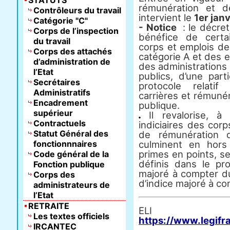
STATUTS
rémunération et d
Contrôleurs du travail
intervient le
1er jan
Catégorie "C"
- Notice
: le décre
Corps de l’inspection
bénéfice de certa
du travail
corps et emplois de 
Corps des attachés
catégorie A et des e
d’administration de
des administrations 
l’Etat
publics, d’une par
Secrétaires
protocole relatif
Administratifs
carrières et rémunéra
Encadrement
publique.
supérieur
Il revalorise, à t
Contractuels
indiciaires des corp
Statut Général des
de rémunération d
fonctionnnaires
culminent en hors
primes en points, se
Code général de la
définis dans le pr
Fonction publique
majoré à compter du
Corps des
d’indice majoré à co
administrateurs de
l’Etat
RETRAITE
E
Les textes officiels
https://www.legifr
IRCANTEC