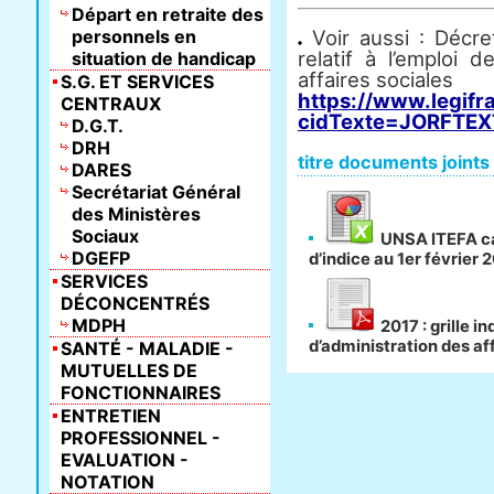
Départ en retraite des
personnels en
Voir aussi : Décr
relatif à l’emploi d
situation de handicap
affaires sociales
S.G. ET SERVICES
https://www.legifr
CENTRAUX
cidTexte=JORFTEX
D.G.T.
DRH
titre documents joints
DARES
Secrétariat Général
des Ministères
Sociaux
UNSA ITEFA cal
DGEFP
d’indice au 1er février 
SERVICES
DÉCONCENTRÉS
MDPH
2017 : grille in
d’administration des af
SANTÉ - MALADIE -
MUTUELLES DE
FONCTIONNAIRES
ENTRETIEN
PROFESSIONNEL -
EVALUATION -
NOTATION