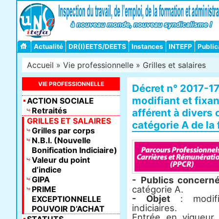
Actualité
DR(I)EETS/DEETS
Instances
INTEFP
Public
Accueil
»
Vie professionnelle
»
Grilles et salaires
VIE PROFESSIONNELLE
Décret n° 2017-17
modifiant et fixa
ACTION SOCIALE
Retraités
afférent à divers
GRILLES ET SALAIRES
catégorie A de la 
Grilles par corps
N.B.I. (Nouvelle
Bonification Indiciaire)
Valeur du point
d’indice
GIPA
- Publics concern
catégorie A.
PRIME
- Objet
: modific
EXCEPTIONNELLE
indiciaires.
POUVOIR D’ACHAT
Entrée en vigueur 