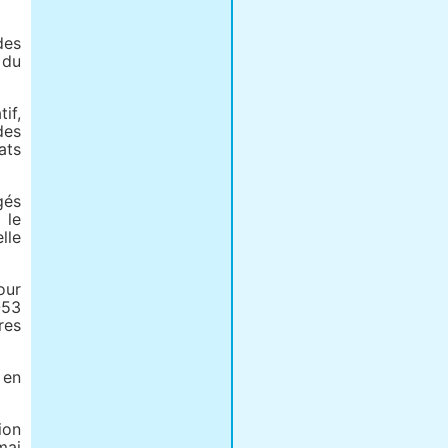
des
 du
if,
des
ats
gés
 le
lle
our
-53
res
 en
ion
mai