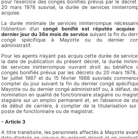
pour l’exercice des congés bonifiés prévus par le décret
20 mars 1978 susvisé, la durée de services ininterrom
acquise.
La durée minimale de services ininterrompue nécessair
l’obtention d’un
congé bonifié est réputée acquise
dernier jour du 36e mois de service
suivant la fin du dern
congé spécifique à Mayotte ou du dernier co
administratif.
Pour les agents n’ayant pas acquis cette durée de service
la date de publication du présent décret, la durée minim
de services ininterrompue ouvrant droit au bénéfice 
congés bonifiés prévus par les décrets du 20 mars 1978,
1er juillet 1987 et du 15 février 1988 susvisés commenc
compter du jour suivant la fin du dernier congé spécifiqu
Mayotte ou du dernier congé administratif ou, à défaut, de
nomination en qualité de fonctionnaire stagiaire ou magist
stagiaire sur un emploi permanent et, en l’absence de st
de début de carrière, à compter de la titularisation sur
poste de fonctionnaire ou de magistrat.
- Article 3
A titre transitoire, les personnels affectés à Mayotte avant
date d’entrée en vigueur du présent décret et en applicat