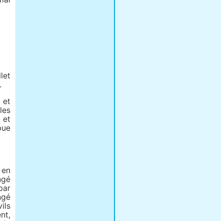
let
.
 et
les
 et
pue
 en
ngé
par
ngé
ils
nt,