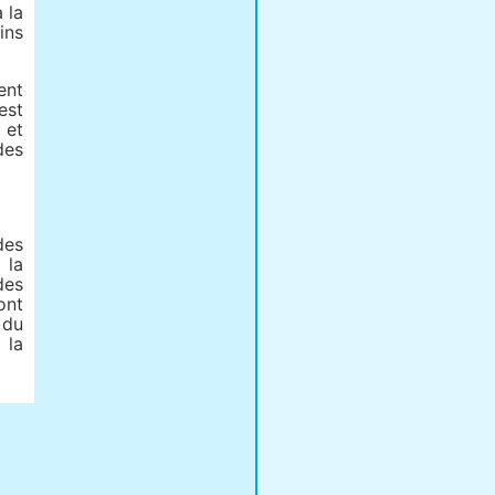
 la
ins
ent
est
 et
des
des
 la
des
ont
 du
 la