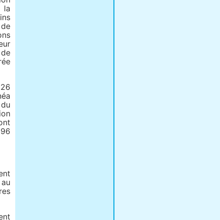
 la
ins
 de
ons
eur
 de
rée
 26
néa
 du
ion
ont
996
ent
 au
res
ent