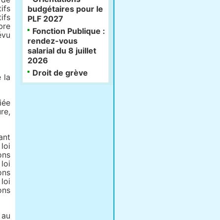
ifs
budgétaires pour le
ifs
PLF 2027
bre
Fonction Publique :
évu
rendez-vous
salarial du 8 juillet
2026
Droit de grève
 la
iée
re,
ant
loi
ons
loi
ons
loi
ons
 au