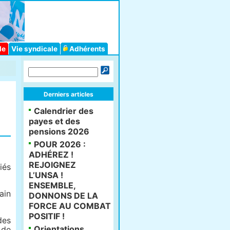
le
Vie syndicale
Adhérents
Derniers articles
Calendrier des
payes et des
pensions 2026
POUR 2026 :
ADHÉREZ !
REJOIGNEZ
iés
L’UNSA !
ENSEMBLE,
ain
DONNONS DE LA
FORCE AU COMBAT
POSITIF !
des
Orientations
 de