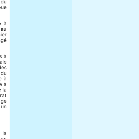
 du
pue
e à
 au
ier
ngé
s à
ale
des
 du
e à
e à
 la
rat
age
 un
 la
ion