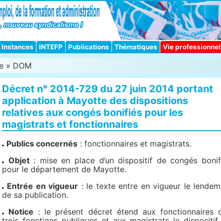
Instances
INTEFP
Publications
Thématiques
Vie professionnel
e
»
DOM
Décret n° 2014-729 du 27 juin 2014 portant
application à Mayotte des dispositions
relatives aux congés bonifiés pour les
magistrats et fonctionnaires
Publics concernés
: fonctionnaires et magistrats.
Objet
: mise en place d’un dispositif de congés bonif
pour le département de Mayotte.
Entrée en vigueur
: le texte entre en vigueur le lendem
de sa publication.
Notice
: le présent décret étend aux fonctionnaires 
trois fonctions publiques et aux magistrats le dispositif