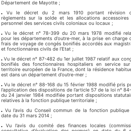
Département de Mayotte ;
Vu le décret du 2 mars 1910 portant révision 
règlements sur la solde et les allocations accessoires
personnel des services civils coloniaux ou locaux ;
Vu le décret n° 78-399 du 20 mars 1978 modifié relat
pour les départements d’outre-mer, à la prise en charge 
frais de voyage de congés bonifiés accordés aux magistr
et fonctionnaires civils de l’Etat ;
Vu le décret n° 87-482 du 1er juillet 1987 relatif aux con
bonifiés des fonctionnaires hospitaliers en service sur
territoire européen de la France, dont la résidence habitue
est dans un département d’outre-mer ;
Vu le décret n° 88-168 du 15 février 1988 modifié pris p
l’application des dispositions de l’article 57 de la loi n° 84
du 24 janvier 1984 modifiée portant dispositions statutai
relatives à la fonction publique territoriale ;
Vu l’avis du Conseil commun de la fonction publique
date du 31 mars 2014 ;
Vu l’avis du comité des finances locales (commiss
consultative d’évaluation des normes) en date du 6 