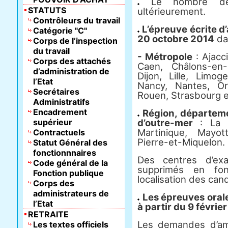
Le nombre de 
STATUTS
ultérieurement.
Contrôleurs du travail
L’épreuve écrite d’
Catégorie "C"
20 octobre 2014
dan
Corps de l’inspection
du travail
- Métropole
: Ajacc
Corps des attachés
Caen, Châlons-en-
d’administration de
Dijon, Lille, Limog
l’Etat
Nancy, Nantes, Orl
Secrétaires
Rouen, Strasbourg e
Administratifs
Encadrement
Région, départemen
supérieur
d’outre-mer
: La R
Martinique, Mayot
Contractuels
Pierre-et-Miquelon.
Statut Général des
fonctionnnaires
Des centres d’ex
Code général de la
supprimés en fo
Fonction publique
localisation des can
Corps des
administrateurs de
Les épreuves oral
l’Etat
à partir du 9 févrie
RETRAITE
Les demandes d’am
Les textes officiels