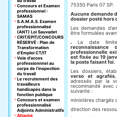
du travail
75350 Paris 07 SP.
Concours et Examen
professionnel :
Aucune demande de 
SAMAS
dossier posté hors 
S.A.M.A.S. Examen
professionnalisé
Les demandes d’am
(ANT) Loi Sauvadet
être formulées avant 
CRIT/EPIT/CONCOURS
La date limite
RÉSERVÉ : Plan de
reconnaissance 
Transformation
professionnelle ex
d’Emploi CT/IT
est fixée au 19 jan
Voie d’acces
la poste faisant foi.
professionnnel au
corps de l’inspection
Les dossiers, éta
du travail
verso et agrafés
Le recrutement des
adressés par la v
travailleurs
recommandé avec a
handicapés dans la
suivante :
fonction publique
Concours et examen
ministères chargés d
professionnalisé
direction des resso
Adjoints Administratifs
Attaché