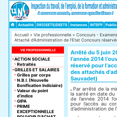
Actualité
DR(I)EETS/DEETS
Instances
INTEFP
Public
Accueil
»
Vie professionnelle
»
Concours - Examens -
Attaché d’Administration de l’Etat Concours réservé(
VIE PROFESSIONNELLE
Arrêté du 5 juin 2
l’année 2014 l’ou
ACTION SOCIALE
Retraités
réservé pour l’ac
GRILLES ET SALAIRES
des attachés d’adm
Grilles par corps
Sauvadet)
N.B.I. (Nouvelle
Bonification Indiciaire)
Par arrêté de la min
Valeur du point
la santé en date du 5
d’indice
de l’année 2014 l’
GIPA
pour l’accès au cor
PRIME
d’administration de l’
EXCEPTIONNELLE
POUVOIR D’ACHAT