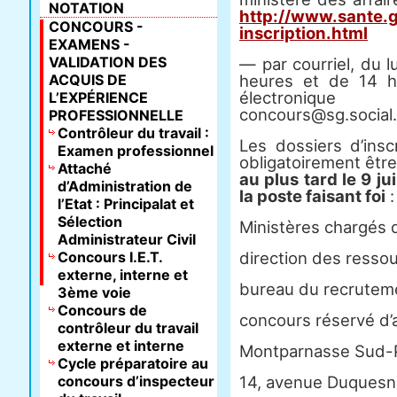
NOTATION
http://www.sante.g
CONCOURS -
inscription.html
EXAMENS -
VALIDATION DES
― par courriel, du 
ACQUIS DE
heures et de 14 h
électroni
L’EXPÉRIENCE
concours@sg.social.
PROFESSIONNELLE
Contrôleur du travail :
Les dossiers d’insc
Examen professionnel
obligatoirement être
Attaché
au plus tard le 9 ju
d’Administration de
la poste faisant foi
:
l’Etat : Principalat et
Sélection
Ministères chargés d
Administrateur Civil
Concours I.E.T.
direction des resso
externe, interne et
bureau du recrutem
3ème voie
Concours de
concours réservé d’a
contrôleur du travail
externe et interne
Montparnasse Sud-
Cycle préparatoire au
concours d’inspecteur
14, avenue Duquesn