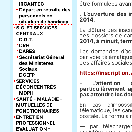
être formulées avant 
IRCANTEC
Départ en retraite des
L’ouverture des i
personnels en
2014
.
situation de handicap
S.G. ET SERVICES
La clôture des inscr
CENTRAUX
des dossiers de ca
D.G.T.
2014, à minuit, ter
DRH
Les demandes d’adm
DARES
par voie télématique
Secrétariat Général
des affaires sociales
des Ministères
Sociaux
https://inscription.
DGEFP
SERVICES
- L’attention
DÉCONCENTRÉS
particulièrement 
MDPH
pas attendre les der
SANTÉ - MALADIE -
En cas d’impossib
MUTUELLES DE
télématique, les can
FONCTIONNAIRES
postale. Le formulair
ENTRETIEN
PROFESSIONNEL -
― par télécharge
EVALUATION -
ministère des affair