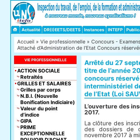
Actualité
DR(I)EETS/DEETS
Instances
INTEFP
Public
Accueil
»
Vie professionnelle
»
Concours - Examens -
Attaché d’Administration de l’Etat Concours réservé(
VIE PROFESSIONNELLE
Arrêté du 27 sep
titre de l’année 2
ACTION SOCIALE
Retraités
concours réservé 
GRILLES ET SALAIRES
interministériel 
Grilles par corps
de l’Etat (Loi S
N.B.I. (Nouvelle
Bonification Indiciaire)
L’ouverture des ins
Valeur du point
2017.
d’indice
GIPA
La clôture des inscr
PRIME
des dossiers de c
EXCEPTIONNELLE
novembre 2017 à min
POUVOIR D’ACHAT