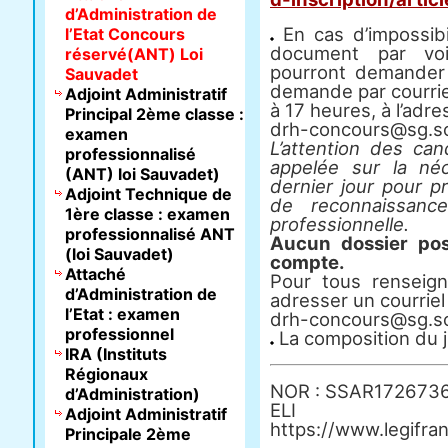
d’Administration de
En cas d’impossibil
l’Etat Concours
document par voi
réservé(ANT) Loi
pourront demander 
Sauvadet
demande par courrie
Adjoint Administratif
à 17 heures, à l’adre
Principal 2ème classe :
drh-concours@sg.soc
examen
L’attention des can
professionnalisé
appelée sur la né
(ANT) loi Sauvadet)
dernier jour pour p
Adjoint Technique de
de reconnaissanc
1ère classe : examen
professionnelle.
professionnalisé ANT
Aucun dossier pos
(loi Sauvadet)
compte.
Attaché
Pour tous renseig
d’Administration de
adresser un courriel 
l’Etat : examen
drh-concours@sg.soc
professionnel
La composition du j
IRA (Instituts
Régionaux
NOR : SSAR172673
d’Administration)
E
Adjoint Administratif
https://www.legifra
Principale 2ème