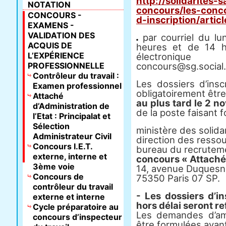
http://solidarites-
NOTATION
concours/les-conco
CONCOURS -
d-inscription/artic
EXAMENS -
VALIDATION DES
par courriel du lu
ACQUIS DE
heures et de 14 h
L’EXPÉRIENCE
électroni
PROFESSIONNELLE
concours@sg.social.
Contrôleur du travail :
Les dossiers d’insc
Examen professionnel
obligatoirement être
Attaché
au plus tard le 2 n
d’Administration de
de la poste faisant fo
l’Etat : Principalat et
Sélection
ministère des solidar
Administrateur Civil
direction des resso
Concours I.E.T.
bureau du recrutem
externe, interne et
concours « Attaché
3ème voie
14, avenue Duquesn
Concours de
75350 Paris 07 SP.
contrôleur du travail
- Les dossiers d’i
externe et interne
hors délai seront re
Cycle préparatoire au
Les demandes d’am
concours d’inspecteur
être formulées avant 