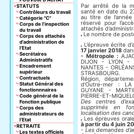
Par arrêté de la mi
STATUTS
santé en date du 2
Contrôleurs du travail
au titre de l’année
Catégorie "C"
réservé pour l’accè
Corps de l’inspection
attachés d’administra
du travail
Le nombre de postes
Corps des attachés
d’administration de
L’épreuve écrite d’a
l’Etat
17 janvier 2018
dans
Secrétaires
- Métropole :
AJA
Administratifs
DIJON - LYON - 
Encadrement
NANTES - ORLÉANS
supérieur
STRASBOURG.
Contractuels
Région, département
Statut Général des
d’Outre-mer : 
fonctionnnaires
GUYANE - MARTI
PIERRE-ET-MIQUEL
Code général de la
Des centres d’ex
Fonction publique
supprimés en fo
Corps des
localisation des can
administrateurs de
Les épreuves orales
l’Etat
à partir du 4 juin 2
RETRAITE
- Les demandes d’
Les textes officiels