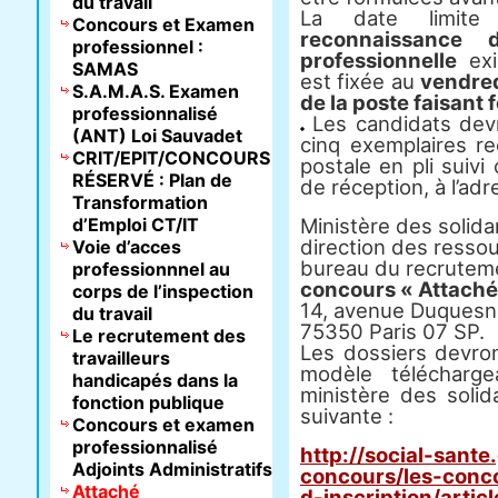
du travail
La date limite
Concours et Examen
reconnaissance 
professionnel :
professionnelle
exi
SAMAS
est fixée au
vendred
S.A.M.A.S. Examen
de la poste faisant f
professionnalisé
Les candidats devr
(ANT) Loi Sauvadet
cinq exemplaires re
CRIT/EPIT/CONCOURS
postale en pli sui
RÉSERVÉ : Plan de
de réception, à l’ad
Transformation
d’Emploi CT/IT
Ministère des solidar
direction des resso
Voie d’acces
bureau du recrutem
professionnnel au
concours « Attaché
corps de l’inspection
14, avenue Duquesn
du travail
75350 Paris 07 SP.
Le recrutement des
Les dossiers devro
travailleurs
modèle télécharge
handicapés dans la
ministère des solid
fonction publique
suivante :
Concours et examen
professionnalisé
http://social-sante
Adjoints Administratifs
concours/les-conco
Attaché
d-inscription/artic