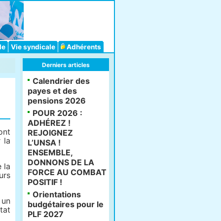
le
Vie syndicale
Adhérents
Derniers articles
Calendrier des
payes et des
pensions 2026
POUR 2026 :
ADHÉREZ !
ont
REJOIGNEZ
 la
L’UNSA !
ENSEMBLE,
DONNONS DE LA
 la
FORCE AU COMBAT
urs
POSITIF !
Orientations
 un
budgétaires pour le
tat
PLF 2027