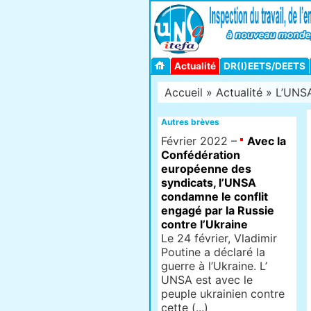
Actualité
DR(I)EETS/DEETS
Accueil
»
Actualité
» L’UNSA 
Autres brèves
Février 2022 –
Avec la
Confédération
européenne des
syndicats, l’UNSA
condamne le conflit
engagé par la Russie
contre l’Ukraine
Le 24 février, Vladimir
Poutine a déclaré la
guerre à l’Ukraine. L’
UNSA est avec le
peuple ukrainien contre
cette (...)