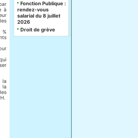
Fonction Publique :
par
e à
rendez-vous
eur
salarial du 8 juillet
les
2026
Droit de grève
0 %
nts
our
qui
ser
 la
 la
les
PH.