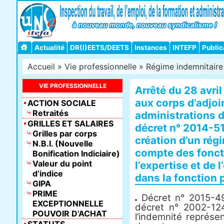
Actualité
DR(I)EETS/DEETS
Instances
INTEFP
Public
Accueil
»
Vie professionnelle
»
Régime indemnitaire 
VIE PROFESSIONNELLE
Arrêté du 28 avril
aux corps d’adjoi
ACTION SOCIALE
Retraités
administrations d
GRILLES ET SALAIRES
décret n° 2014-5
Grilles par corps
création d’un rég
N.B.I. (Nouvelle
compte des foncti
Bonification Indiciaire)
Valeur du point
l’expertise et de
d’indice
dans la fonction p
GIPA
PRIME
Décret n° 2015-491
EXCEPTIONNELLE
décret n° 2002-12
POUVOIR D’ACHAT
l’indemnité représe