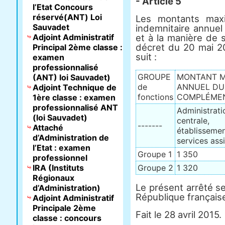
- Article 5
l’Etat Concours
réservé(ANT) Loi
Les montants max
Sauvadet
indemnitaire annuel
Adjoint Administratif
et à la manière de s
décret du 20 mai 201
Principal 2ème classe :
suit :
examen
professionnalisé
GROUPE
MONTANT M
(ANT) loi Sauvadet)
de
ANNUEL DU
Adjoint Technique de
fonctions
COMPLÉME
1ère classe : examen
professionnalisé ANT
Administrati
(loi Sauvadet)
centrale,
-------
Attaché
établissemen
d’Administration de
services ass
l’Etat : examen
Groupe 1
1 350
professionnel
IRA (Instituts
Groupe 2
1 320
Régionaux
Le présent arrêté ser
d’Administration)
République français
Adjoint Administratif
Principale 2ème
Fait le 28 avril 2015.
classe : concours