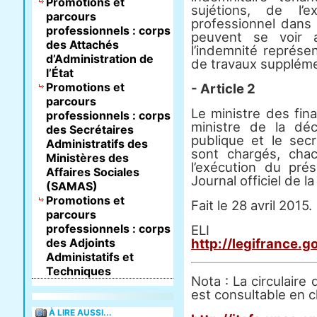
Promotions et
sujétions, de l’
parcours
professionnel dans 
professionnels : corps
peuvent se voir a
des Attachés
l’indemnité représe
d’Administration de
de travaux supplément
l’État
Promotions et
- Article 2
parcours
Le ministre des fin
professionnels : corps
ministre de la déc
des Secrétaires
publique et le sec
Administratifs des
sont chargés, cha
Ministères des
l’exécution du pré
Affaires Sociales
Journal officiel de l
(SAMAS)
Promotions et
Fait le 28 avril 2015.
parcours
professionnels : corps
E
des Adjoints
http://legifrance.
Administatifs et
Techniques
Nota : La circulaire
est consultable en cl
À LIRE AUSSI...