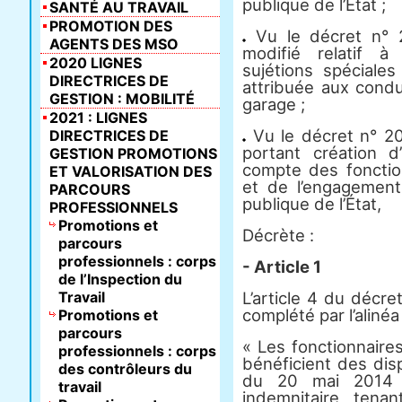
publique de l’État ;
SANTÉ AU TRAVAIL
PROMOTION DES
Vu le décret n° 
AGENTS DES MSO
modifié relatif à
2020 LIGNES
sujétions spéciale
DIRECTRICES DE
attribuée aux cond
GESTION : MOBILITÉ
garage ;
2021 : LIGNES
Vu le décret n° 2
DIRECTRICES DE
portant création d
GESTION PROMOTIONS
compte des fonction
ET VALORISATION DES
et de l’engagement
PARCOURS
publique de l’État,
PROFESSIONNELS
Promotions et
Décrète :
parcours
professionnels : corps
- Article 1
de l’Inspection du
Travail
L’article 4 du décr
complété par l’alinéa
Promotions et
parcours
« Les fonctionnaires
professionnels : corps
bénéficient des dis
des contrôleurs du
du 20 mai 2014 p
travail
indemnitaire tena