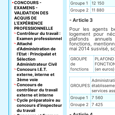
CONCOURS -
Groupe 1
12 150
EXAMENS -
Groupe 2
11 880
VALIDATION DES
ACQUIS DE
- Article 3
L’EXPÉRIENCE
PROFESSIONNELLE
Pour les agents b
Contrôleur du travail :
logement pour néc
Examen professionnel
plafonds annuel
fonctions, mentionn
Attaché
mai 2014 susvisé, sont
d’Administration de
l’Etat : Principalat et
GROUPE
PLAFOND 
Sélection
de
FONCTION
Administrateur Civil
fonctions
(en euros)
Concours I.E.T.
externe, interne et
3ème voie
Administrati
Concours de
GROUPES
établisseme
contrôleur du travail
services ass
externe et interne
Groupe 1
7 560
Cycle préparatoire au
Groupe 2
7 425
concours d’inspecteur
du travail
- Article 4