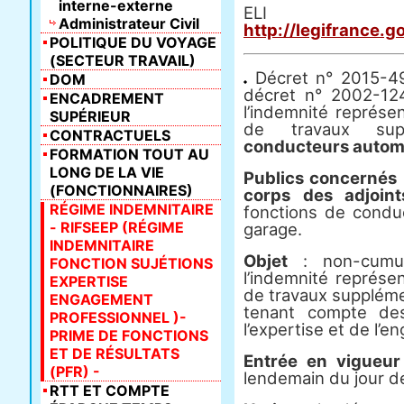
interne-externe
E
Administrateur Civil
http://legifrance.
POLITIQUE DU VOYAGE
(SECTEUR TRAVAIL)
Décret n° 2015-491
DOM
décret n° 2002-12
ENCADREMENT
l’indemnité représe
SUPÉRIEUR
de travaux sup
CONTRACTUELS
conducteurs automo
FORMATION TOUT AU
LONG DE LA VIE
Publics concernés
(FONCTIONNAIRES)
corps des adjoint
RÉGIME INDEMNITAIRE
fonctions de condu
- RIFSEEP (RÉGIME
garage.
INDEMNITAIRE
Objet
: non-cumul
FONCTION SUJÉTIONS
l’indemnité représe
EXPERTISE
de travaux suppléme
ENGAGEMENT
tenant compte des
PROFESSIONNEL )-
l’expertise et de l’
PRIME DE FONCTIONS
ET DE RÉSULTATS
Entrée en vigueur
(PFR) -
lendemain du jour de
RTT ET COMPTE