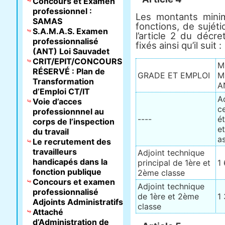
Concours et Examen
professionnel :
Les montants mini
SAMAS
fonctions, de sujét
S.A.M.A.S. Examen
l’article 2 du décr
professionnalisé
fixés ainsi qu’il suit :
(ANT) Loi Sauvadet
CRIT/EPIT/CONCOURS
M
RÉSERVÉ : Plan de
GRADE ET EMPLOI
M
Transformation
A
d’Emploi CT/IT
A
Voie d’acces
ce
professionnnel au
----
é
corps de l’inspection
et
du travail
a
Le recrutement des
travailleurs
Adjoint technique
handicapés dans la
principal de 1ère et
1
fonction publique
2ème classe
Concours et examen
Adjoint technique
professionnalisé
de 1ère et 2ème
1
Adjoints Administratifs
classe
Attaché
d’Administration de