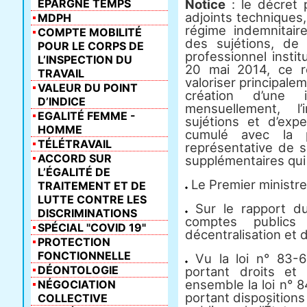
ÉPARGNE TEMPS
Notice
: le décret 
adjoints techniques,
MDPH
régime indemnitair
COMPTE MOBILITÉ
des sujétions, de 
POUR LE CORPS DE
professionnel insti
L’INSPECTION DU
20 mai 2014, ce r
TRAVAIL
valoriser principalem
VALEUR DU POINT
création d’une i
D’INDICE
mensuellement, l
EGALITÉ FEMME -
sujétions et d’exp
HOMME
cumulé avec la p
TÉLÉTRAVAIL
représentative de s
ACCORD SUR
supplémentaires qui
L’ÉGALITÉ DE
Le Premier ministre
TRAITEMENT ET DE
LUTTE CONTRE LES
Sur le rapport du
DISCRIMINATIONS
comptes public
SPÉCIAL "COVID 19"
décentralisation et d
PROTECTION
FONCTIONNELLE
Vu la loi n° 83-6
DÉONTOLOGIE
portant droits et 
ensemble la loi n° 
NÉGOCIATION
portant dispositions 
COLLECTIVE