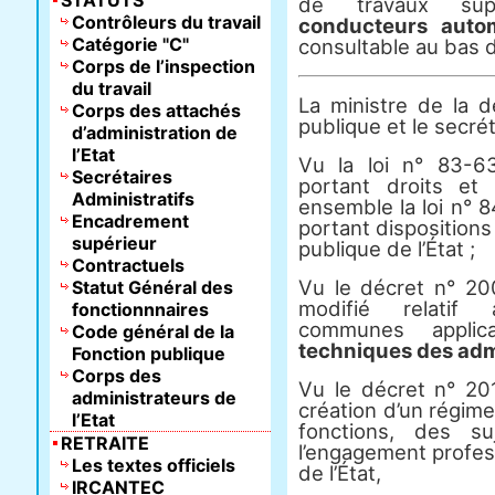
STATUTS
de travaux sup
Contrôleurs du travail
conducteurs auto
Catégorie "C"
consultable au bas d
Corps de l’inspection
du travail
La ministre de la d
Corps des attachés
publique et le secré
d’administration de
l’Etat
Vu la loi n° 83-6
Secrétaires
portant droits et 
Administratifs
ensemble la loi n° 
Encadrement
portant dispositions 
supérieur
publique de l’État ;
Contractuels
Vu le décret n° 2
Statut Général des
modifié relatif 
fonctionnnaires
communes appli
Code général de la
techniques des admin
Fonction publique
Corps des
Vu le décret n° 2
administrateurs de
création d’un régim
l’Etat
fonctions, des su
RETRAITE
l’engagement profes
Les textes officiels
de l’État,
IRCANTEC