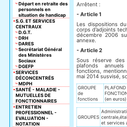
Départ en retraite des
Arrêtent :
personnels en
- Article 1
situation de handicap
S.G. ET SERVICES
Les dispositions du
CENTRAUX
corps d’adjoints tec
D.G.T.
décembre 2006 susv
DRH
annexe.
DARES
Secrétariat Général
- Article 2
des Ministères
Sous réserve des d
Sociaux
plafonds annuel
DGEFP
fonctions, mentionn
SERVICES
mai 2014 susvisé, sont
DÉCONCENTRÉS
MDPH
GROUPE
PLAFOND 
SANTÉ - MALADIE -
de
FONCTION
MUTUELLES DE
fonctions
(en euros)
FONCTIONNAIRES
ENTRETIEN
Administrat
PROFESSIONNEL -
GROUPES
centrale,ét
EVALUATION -
et services 
NOTATION