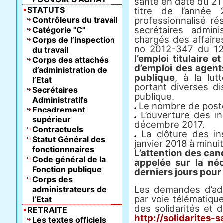
santé en date du 21
STATUTS
titre de l’année 
Contrôleurs du travail
professionnalisé ré
secrétaires admini
Catégorie "C"
chargés des affaires
Corps de l’inspection
no 2012-347 du 12
du travail
l’emploi titulaire e
Corps des attachés
d’emploi des agent
d’administration de
publique
, à la lut
l’Etat
portant diverses dis
Secrétaires
publique.
Administratifs
Le nombre de postes
Encadrement
L’ouverture des in
supérieur
décembre 2017.
Contractuels
La clôture des ins
Statut Général des
janvier 2018 à minuit
fonctionnnaires
L’attention des can
Code général de la
appelée sur la né
Fonction publique
derniers jours pour 
Corps des
Les demandes d’adm
administrateurs de
par voie télématique
l’Etat
des solidarités et d
RETRAITE
http://solidarites-
Les textes officiels