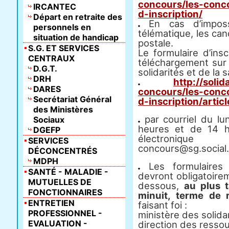
concours/les-conco
IRCANTEC
d-inscription/
Départ en retraite des
En cas d’impossi
personnels en
télématique, les can
situation de handicap
postale.
S.G. ET SERVICES
Le formulaire d’ins
CENTRAUX
téléchargement sur 
D.G.T.
solidarités et de la 
DRH
http://solid
DARES
concours/les-conco
Secrétariat Général
d-inscription/artic
des Ministères
par courriel du lu
Sociaux
heures et de 14 h
DGEFP
électroni
SERVICES
concours@sg.social.
DÉCONCENTRÉS
MDPH
Les formulaires d
SANTÉ - MALADIE -
devront obligatoirem
MUTUELLES DE
dessous,
au plus t
FONCTIONNAIRES
minuit, terme de r
ENTRETIEN
faisant foi :
PROFESSIONNEL -
ministère des solidar
EVALUATION -
direction des resso