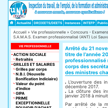
Actualité
DR(I)EETS/DEETS
Instances
INTEFP
Public
Accueil
»
Vie professionnelle
»
Concours - Examens -
S.A.M.A.S. Examen professionnalisé (ANT) Loi Sauv
VIE PROFESSIONNELLE
Arrêté du 21 nov
titre de l’année 
ACTION SOCIALE
Retraités
professionnalisé 
GRILLES ET SALAIRES
corps des secréta
Grilles par corps
des ministres cha
N.B.I. (Nouvelle
Bonification Indiciaire)
L’ouverture des in
Valeur du point
décembre 2017.
d’indice
La clôture des ins
GIPA
janvier 2018 à minuit
PRIME
EXCEPTIONNELLE
Par arrêté de la mi
POUVOIR D’ACHAT