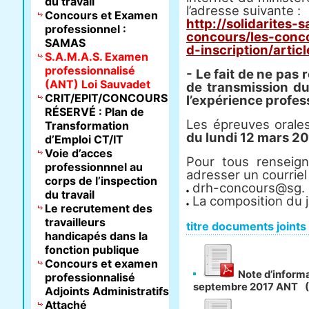
du travail
l’adresse suivante :
Concours et Examen
http://solidarites-
professionnel :
concours/les-conco
SAMAS
d-inscription/artic
S.A.M.A.S. Examen
professionnalisé
- Le fait de ne pas 
(ANT) Loi Sauvadet
de transmission d
CRIT/EPIT/CONCOURS
l’expérience profess
RÉSERVÉ : Plan de
Les épreuves orale
Transformation
du lundi 12 mars 2
d’Emploi CT/IT
Voie d’acces
Pour tous renseig
professionnnel au
adresser un courriel 
corps de l’inspection
drh-concours@sg. s
du travail
La composition du j
Le recrutement des
travailleurs
titre documents joints
handicapés dans la
fonction publique
Concours et examen
Note d’inform
professionnalisé
septembre 2017 ANT
Adjoints Administratifs
Attaché