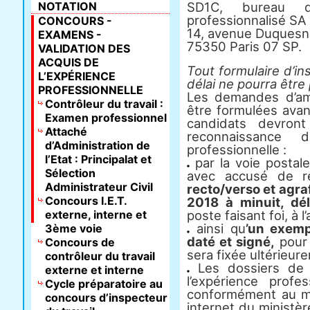
NOTATION
SD1C, bureau 
professionnalisé SA
CONCOURS -
14, avenue Duquesn
EXAMENS -
75350 Paris 07 SP.
VALIDATION DES
ACQUIS DE
Tout formulaire d’in
L’EXPÉRIENCE
délai ne pourra être 
PROFESSIONNELLE
Les demandes d’am
Contrôleur du travail :
être formulées avant
Examen professionnel
candidats devront
Attaché
reconnaissance 
d’Administration de
professionnelle :
l’Etat : Principalat et
par la voie postal
Sélection
avec accusé de r
Administrateur Civil
recto/verso et agra
Concours I.E.T.
2018 à minuit, dél
externe, interne et
poste faisant foi, à 
ainsi qu
’un exemp
3ème voie
daté et signé,
pour 
Concours de
sera fixée ultérieur
contrôleur du travail
Les dossiers de 
externe et interne
l’expérience profe
Cycle préparatoire au
conformément au mo
concours d’inspecteur
internet du ministèr