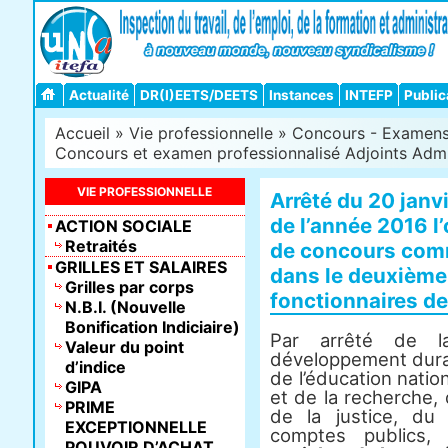
Actualité
DR(I)EETS/DEETS
Instances
INTEFP
Public
Accueil
»
Vie professionnelle
»
Concours - Examens -
Concours et examen professionnalisé Adjoints Admin
VIE PROFESSIONNELLE
Arrêté du 20 janvi
de l’année 2016 l’
ACTION SOCIALE
Retraités
de concours com
GRILLES ET SALAIRES
dans le deuxième
Grilles par corps
fonctionnaires de
N.B.I. (Nouvelle
Bonification Indiciaire)
Par arrêté de la
Valeur du point
développement durabl
d’indice
de l’éducation natio
GIPA
et de la recherche,
PRIME
de la justice, du
EXCEPTIONNELLE
comptes publics
POUVOIR D’ACHAT