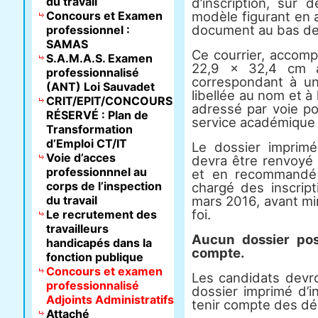
du travail
d’inscription, sur 
Concours et Examen
modèle figurant en 
document au bas de c
professionnel :
SAMAS
Ce courrier, accom
S.A.M.A.S. Examen
22,9 × 32,4 cm af
professionnalisé
correspondant à u
(ANT) Loi Sauvadet
libellée au nom et à
CRIT/EPIT/CONCOURS
adressé par voie p
RÉSERVÉ : Plan de
service académique 
Transformation
d’Emploi CT/IT
Le dossier imprimé
Voie d’acces
devra être renvoyé 
professionnnel au
et en recommandé 
corps de l’inspection
chargé des inscript
du travail
mars 2016, avant min
foi.
Le recrutement des
travailleurs
Aucun dossier pos
handicapés dans la
compte.
fonction publique
Concours et examen
Les candidats devro
professionnalisé
dossier imprimé d’i
Adjoints Administratifs
tenir compte des dé
Attaché