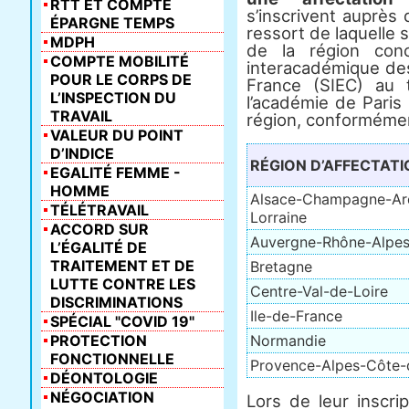
RTT ET COMPTE
s’inscrivent auprès
ÉPARGNE TEMPS
ressort de laquelle s
MDPH
de la région con
COMPTE MOBILITÉ
interacadémique de
POUR LE CORPS DE
France (SIEC) au 
L’INSPECTION DU
l’académie de Paris
TRAVAIL
région, conformémen
VALEUR DU POINT
D’INDICE
RÉGION D’AFFECTATI
EGALITÉ FEMME -
HOMME
Alsace-Champagne-Ar
TÉLÉTRAVAIL
Lorraine
ACCORD SUR
Auvergne-Rhône-Alpe
L’ÉGALITÉ DE
TRAITEMENT ET DE
Bretagne
LUTTE CONTRE LES
Centre-Val-de-Loire
DISCRIMINATIONS
Ile-de-France
SPÉCIAL "COVID 19"
PROTECTION
Normandie
FONCTIONNELLE
Provence-Alpes-Côte-
DÉONTOLOGIE
NÉGOCIATION
Lors de leur inscri