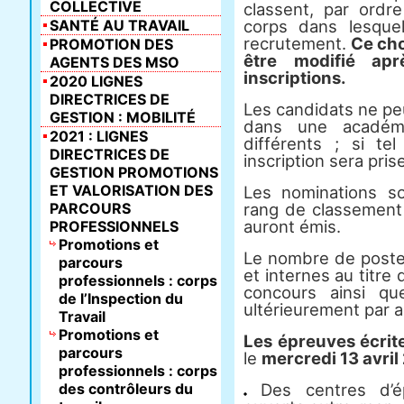
COLLECTIVE
classent, par ordre
SANTÉ AU TRAVAIL
corps dans lesque
recrutement.
Ce cho
PROMOTION DES
être modifié ap
AGENTS DES MSO
inscriptions.
2020 LIGNES
DIRECTRICES DE
Les candidats ne peu
GESTION : MOBILITÉ
dans une académ
2021 : LIGNES
différents ; si te
DIRECTRICES DE
inscription sera pri
GESTION PROMOTIONS
ET VALORISATION DES
Les nominations s
PARCOURS
rang de classement 
auront émis.
PROFESSIONNELS
Promotions et
Le nombre de poste
parcours
et internes au titr
professionnels : corps
concours ainsi que
de l’Inspection du
ultérieurement par a
Travail
Promotions et
Les épreuves écrite
parcours
le
mercredi 13 avril
professionnels : corps
des contrôleurs du
Des centres d’ép