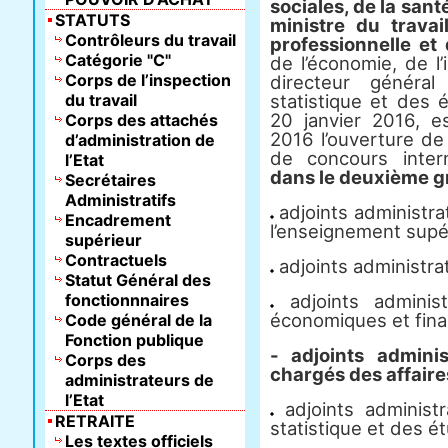
sociales, de la sant
STATUTS
ministre du travai
Contrôleurs du travail
professionnelle et 
Catégorie "C"
de l’économie, de l
Corps de l’inspection
directeur général
du travail
statistique et des
20 janvier 2016, es
Corps des attachés
2016 l’ouverture d
d’administration de
de concours inte
l’Etat
dans le deuxième g
Secrétaires
Administratifs
adjoints administrat
Encadrement
l’enseignement supér
supérieur
Contractuels
adjoints administrat
Statut Général des
fonctionnnaires
adjoints administ
économiques et finan
Code général de la
Fonction publique
- adjoints adminis
Corps des
chargés des affaires
administrateurs de
l’Etat
adjoints administra
RETRAITE
statistique et des 
Les textes officiels