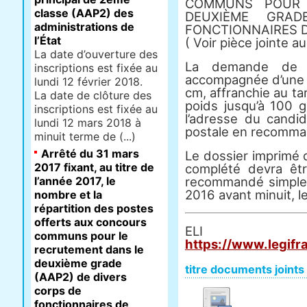
COMMUNS POUR 
classe (AAP2) des
DEUXIÈME GRA
administrations de
FONCTIONNAIRES D
l’État
( Voir pièce jointe a
La date d’ouverture des
La demande de do
inscriptions est fixée au
accompagnée d’une 
lundi 12 février 2018.
cm, affranchie au ta
La date de clôture des
poids jusqu’à 100 
inscriptions est fixée au
l’adresse du candid
lundi 12 mars 2018 à
postale en recomma
minuit terme de (...)
Arrêté du 31 mars
Le dossier imprimé 
2017 fixant, au titre de
complété devra êt
l’année 2017, le
recommandé simple 
2016 avant minuit, le
nombre et la
répartition des postes
offerts aux concours
E
communs pour le
https://www.legifr
recrutement dans le
deuxième grade
titre documents joints
(AAP2) de divers
corps de
fonctionnaires de