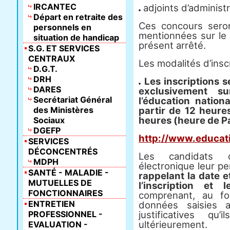
IRCANTEC
adjoints d’administra
Départ en retraite des
Ces concours sero
personnels en
mentionnées sur le 
situation de handicap
présent arrêté.
S.G. ET SERVICES
CENTRAUX
Les modalités d’inscr
D.G.T.
DRH
Les inscriptions s
DARES
exclusivement s
Secrétariat Général
l’éducation nation
des Ministères
partir de 12 heure
heures
(heure de Par
Sociaux
DGEFP
http://www.educati
SERVICES
DÉCONCENTRÉS
Les candidats 
MDPH
électronique leur p
SANTÉ - MALADIE -
rappelant la date e
MUTUELLES DE
l’inscription et 
FONCTIONNAIRES
comprenant, au fo
ENTRETIEN
données saisies a
PROFESSIONNEL -
justificatives qu
ultérieurement.
EVALUATION -