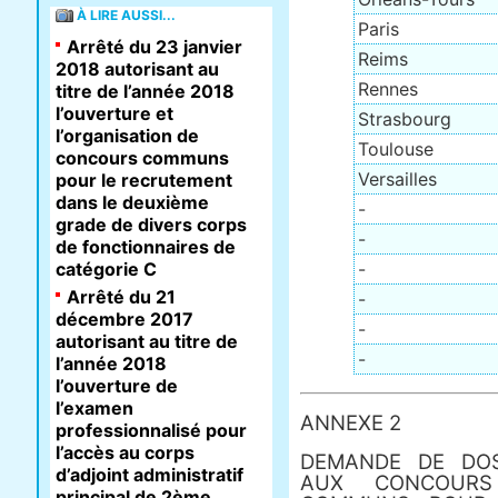
À LIRE AUSSI...
Paris
Arrêté du 23 janvier
Reims
2018 autorisant au
Rennes
titre de l’année 2018
l’ouverture et
Strasbourg
l’organisation de
Toulouse
concours communs
Versailles
pour le recrutement
dans le deuxième
-
grade de divers corps
-
de fonctionnaires de
catégorie C
-
Arrêté du 21
-
décembre 2017
-
autorisant au titre de
-
l’année 2018
l’ouverture de
l’examen
ANNEXE 2
professionnalisé pour
l’accès au corps
DEMANDE DE DOSS
d’adjoint administratif
AUX CONCOURS
principal de 2ème