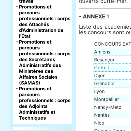
ouverts outre-mer.
travail
Promotions et
parcours
- ANNEXE 1
professionnels : corps
des Attachés
Liste des académies
d’Administration de
les concours sont o
l’État
Promotions et
CONCOURS EX
parcours
Amiens
professionnels : corps
des Secrétaires
Besançon
Administratifs des
Créteil
Ministères des
Dijon
Affaires Sociales
(SAMAS)
Grenoble
Promotions et
Lyon
parcours
Montpellier
professionnels : corps
des Adjoints
Nancy-Metz
Administatifs et
Nantes
Techniques
Nice
Orléans-Tours