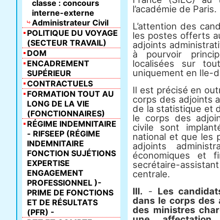
classe : concours
l’académie de Paris.
interne-externe
Administrateur Civil
L’attention des cand
POLITIQUE DU VOYAGE
les postes offerts 
(SECTEUR TRAVAIL)
adjoints administrati
DOM
à pourvoir princi
localisées sur tou
ENCADREMENT
uniquement en Ile-d
SUPÉRIEUR
CONTRACTUELS
Il est précisé en ou
FORMATION TOUT AU
corps des adjoints ad
LONG DE LA VIE
de la statistique e
(FONCTIONNAIRES)
le corps des adjoin
RÉGIME INDEMNITAIRE
civile sont implant
- RIFSEEP (RÉGIME
national et que les
INDEMNITAIRE
adjoints administ
FONCTION SUJÉTIONS
économiques et f
EXPERTISE
secrétaire-assistan
ENGAGEMENT
centrale.
PROFESSIONNEL )-
III.
-
Les candidat
PRIME DE FONCTIONS
dans le corps des a
ET DE RÉSULTATS
des ministres char
(PFR) -
une affectation