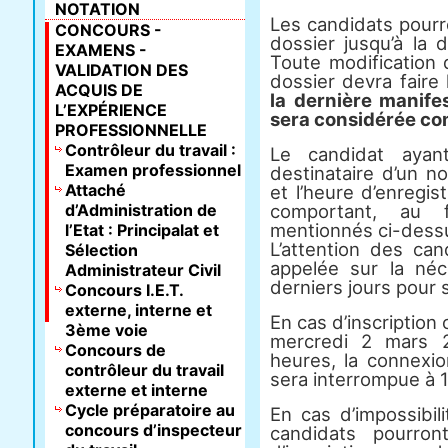
NOTATION
Les candidats pourr
CONCOURS -
dossier jusqu’à la 
EXAMENS -
Toute modification
VALIDATION DES
dossier devra faire l
ACQUIS DE
la dernière manife
L’EXPÉRIENCE
sera considérée co
PROFESSIONNELLE
Contrôleur du travail :
Le candidat ayant
Examen professionnel
destinataire d’un n
Attaché
et l’heure d’enregi
d’Administration de
comportant, au 
mentionnés ci-dess
l’Etat : Principalat et
L’attention des can
Sélection
appelée sur la né
Administrateur Civil
derniers jours pour s
Concours I.E.T.
externe, interne et
En cas d’inscription 
3ème voie
mercredi 2 mars 
Concours de
heures, la connexio
contrôleur du travail
sera interrompue à 
externe et interne
Cycle préparatoire au
En cas d’impossibili
concours d’inspecteur
candidats pourron