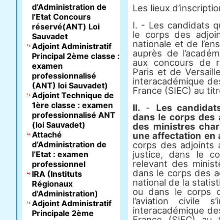
d’Administration de
Les lieux d’inscripti
l’Etat Concours
I. - Les candidats 
réservé(ANT) Loi
le corps des adjoin
Sauvadet
nationale et de l’en
Adjoint Administratif
auprès de l’académ
Principal 2ème classe :
aux concours de 
examen
Paris et de Versaill
professionnalisé
interacadémique de
(ANT) loi Sauvadet)
France (SIEC) au ti
Adjoint Technique de
1ère classe : examen
II.
-
Les candidat
professionnalisé ANT
dans le corps des a
(loi Sauvadet)
des ministres char
Attaché
une affectation en 
d’Administration de
corps des adjoints 
justice, dans le co
l’Etat : examen
relevant des minist
professionnel
dans le corps des adj
IRA (Instituts
national de la stat
Régionaux
ou dans le corps d
d’Administration)
l’aviation civile 
Adjoint Administratif
interacadémique de
Principale 2ème
France (SIEC) au 