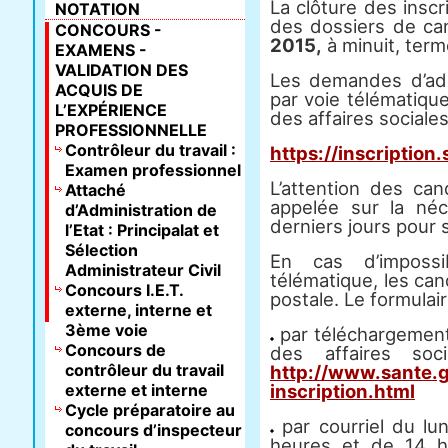
La clôture des inscr
NOTATION
des dossiers de ca
CONCOURS -
2015,
à minuit, term
EXAMENS -
VALIDATION DES
Les demandes d’adm
ACQUIS DE
par voie télématique
L’EXPÉRIENCE
des affaires sociales
PROFESSIONNELLE
Contrôleur du travail :
https://inscription.
Examen professionnel
L’attention des can
Attaché
appelée sur la né
d’Administration de
derniers jours pour s
l’Etat : Principalat et
Sélection
En cas d’impossib
Administrateur Civil
télématique, les can
Concours I.E.T.
postale. Le formulair
externe, interne et
3ème voie
par téléchargement 
Concours de
des affaires soc
contrôleur du travail
http://www.sante.g
externe et interne
inscription.html
Cycle préparatoire au
par courriel du lu
concours d’inspecteur
heures et de 14 h