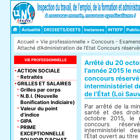
Actualité
DR(I)EETS/DEETS
Instances
INTEFP
Public
Accueil
»
Vie professionnelle
»
Concours - Examens -
Attaché d’Administration de l’Etat Concours réservé(
VIE PROFESSIONNELLE
Arrêté du 20 octob
l’année 2015 le n
ACTION SOCIALE
Retraités
concours réservé 
GRILLES ET SALAIRES
interministériel 
Grilles par corps
de l’État (Loi Sau
N.B.I. (Nouvelle
Bonification Indiciaire)
Par arrêté de la min
Valeur du point
santé et des dro
d’indice
octobre 2015, le
GIPA
concours réser
PRIME
interministériel d
EXCEPTIONNELLE
l’État ouvert au titr
POUVOIR D’ACHAT