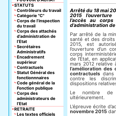
STATUTS
Arrêté du 18 mai 20
Contrôleurs du travail
2015 l’ouverture
Catégorie "C"
l’accès au corps 
Corps de l’inspection
d’administration de 
du travail
Corps des attachés
Par arrêté de la min
d’administration de
santé et des droit
l’Etat
2015, est autori
Secrétaires
l’ouverture d’un c
Administratifs
corps interministér
Encadrement
de l’État, en applic
supérieur
mars 2012 relative
Contractuels
l’amélioration des
Statut Général des
contractuels
dans l
fonctionnnaires
contre les discri
Code général de la
dispositions relative
Fonction publique
Le nombre de p
Corps des
ultérieurement.
administrateurs de
l’Etat
L’épreuve écrite d’ad
RETRAITE
novembre 2015
dan
Les textes officiels