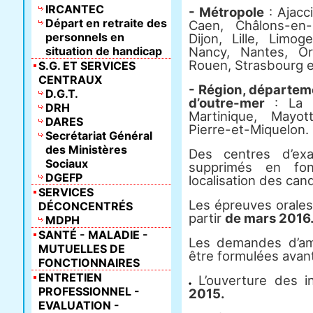
IRCANTEC
- Métropole
: Ajacc
Départ en retraite des
Caen, Châlons-en-
personnels en
Dijon, Lille, Limog
situation de handicap
Nancy, Nantes, Orl
Rouen, Strasbourg e
S.G. ET SERVICES
CENTRAUX
- Région, départemen
D.G.T.
d’outre-mer
: La R
DRH
Martinique, Mayot
DARES
Pierre-et-Miquelon.
Secrétariat Général
des Ministères
Des centres d’ex
Sociaux
supprimés en fo
DGEFP
localisation des can
SERVICES
Les épreuves orales 
DÉCONCENTRÉS
partir
de mars 2016
MDPH
SANTÉ - MALADIE -
Les demandes d’am
MUTUELLES DE
être formulées avant 
FONCTIONNAIRES
ENTRETIEN
L’ouverture des in
PROFESSIONNEL -
2015.
EVALUATION -