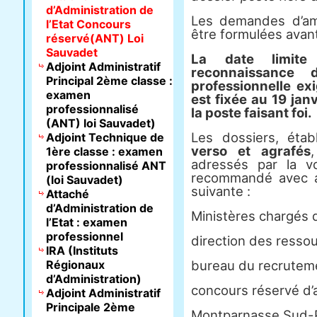
d’Administration de
Les demandes d’am
l’Etat Concours
être formulées avant 
réservé(ANT) Loi
Sauvadet
La date limite
Adjoint Administratif
reconnaissance 
Principal 2ème classe :
professionnelle ex
examen
est fixée au 19 jan
professionnalisé
la poste faisant foi.
(ANT) loi Sauvadet)
Les dossiers, étab
Adjoint Technique de
verso et agrafés
1ère classe : examen
adressés par la v
professionnalisé ANT
recommandé avec a
(loi Sauvadet)
suivante :
Attaché
d’Administration de
Ministères chargés d
l’Etat : examen
professionnel
direction des resso
IRA (Instituts
Régionaux
bureau du recrutem
d’Administration)
concours réservé d’a
Adjoint Administratif
Principale 2ème
Montparnasse Sud-