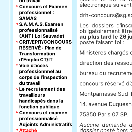
du travail
électronique suivant
Concours et Examen
professionnel :
drh-concours@sg.soc
SAMAS
S.A.M.A.S. Examen
Les dossiers d’insc
professionnalisé
obligatoirement être
(ANT) Loi Sauvadet
au plus tard le 26 j
CRIT/EPIT/CONCOURS
poste faisant foi :
RÉSERVÉ : Plan de
Ministères chargés d
Transformation
d’Emploi CT/IT
direction des resso
Voie d’acces
professionnnel au
bureau du recrutem
corps de l’inspection
du travail
concours réservé d’a
Le recrutement des
Montparnasse Sud-
travailleurs
handicapés dans la
14, avenue Duquesn
fonction publique
Concours et examen
75350 Paris 07 SP.
professionnalisé
Adjoints Administratifs
Aucune demande de 
dossier posté hors d
Attaché