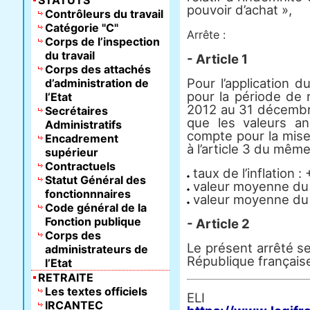
STATUTS
pouvoir d’achat »,
Contrôleurs du travail
Catégorie "C"
Arrête :
Corps de l’inspection
du travail
- Article 1
Corps des attachés
Pour l’application 
d’administration de
pour la période de
l’Etat
2012 au 31 décembre 
Secrétaires
que les valeurs a
Administratifs
compte pour la mise
Encadrement
à l’article 3 du même
supérieur
Contractuels
taux de l’inflation :
Statut Général des
valeur moyenne du 
fonctionnnaires
valeur moyenne du 
Code général de la
Fonction publique
- Article 2
Corps des
Le présent arrêté ser
administrateurs de
République français
l’Etat
RETRAITE
Les textes officiels
E
IRCANTEC