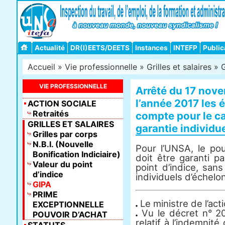
Actualité
DR(I)EETS/DEETS
Instances
INTEFP
Public
Accueil
»
Vie professionnelle
»
Grilles et salaires
»
VIE PROFESSIONNELLE
Arrêté du 17 nove
l’année 2017 les 
ACTION SOCIALE
Retraités
compte pour le ca
GRILLES ET SALAIRES
garantie individu
Grilles par corps
N.B.I. (Nouvelle
Pour l’UNSA, le pou
Bonification Indiciaire)
doit être garanti p
Valeur du point
point d’indice, sa
d’indice
individuels d’échelo
GIPA
PRIME
Le ministre de l’act
EXCEPTIONNELLE
Vu le décret n° 2
POUVOIR D’ACHAT
relatif à l’indemnité