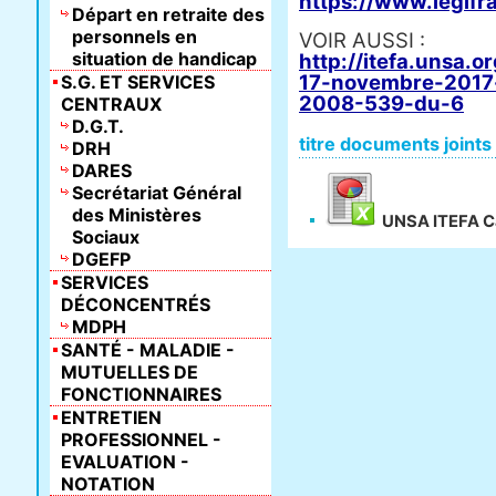
https://www.legifr
Départ en retraite des
personnels en
VOIR AUSSI :
situation de handicap
http://itefa.unsa.
17-novembre-2017-
S.G. ET SERVICES
2008-539-du-6
CENTRAUX
D.G.T.
titre documents joints
DRH
DARES
Secrétariat Général
des Ministères
UNSA ITEFA Ca
Sociaux
DGEFP
SERVICES
DÉCONCENTRÉS
MDPH
SANTÉ - MALADIE -
MUTUELLES DE
FONCTIONNAIRES
ENTRETIEN
PROFESSIONNEL -
EVALUATION -
NOTATION