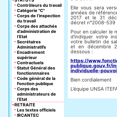
STATUTS
Contrôleurs du travail
Elle vous sera ver
Catégorie "C"
années de référenc
Corps de l’inspection
2017 et le 31 déc
du travail
décret n°2008-539 d
Corps des attachés
d’administration de
Pour en calculer le 
d’indiquer votre in
l’Etat
votre bulletin de s
Secrétaires
et en décembre 20
Administratifs
dessous :
Encadrement
supérieur
https://www.foncti
Contractuels
publique.gouv.fr/i
Statut Général des
individuelle-pouvo
fonctionnnaires
Code général de la
Bien cordialement
Fonction publique
L’équipe UNSA ITEF
Corps des
administrateurs de
l’Etat
RETRAITE
Les textes officiels
IRCANTEC