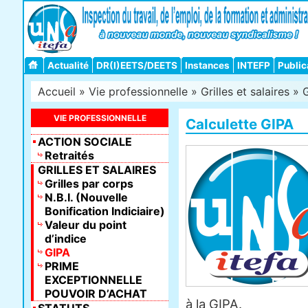
Actualité
DR(I)EETS/DEETS
Instances
INTEFP
Public
Accueil
»
Vie professionnelle
»
Grilles et salaires
»
VIE PROFESSIONNELLE
Calculette GIPA
ACTION SOCIALE
Retraités
GRILLES ET SALAIRES
Grilles par corps
N.B.I. (Nouvelle
Bonification Indiciaire)
Valeur du point
d’indice
GIPA
PRIME
EXCEPTIONNELLE
POUVOIR D’ACHAT
à la GIPA.