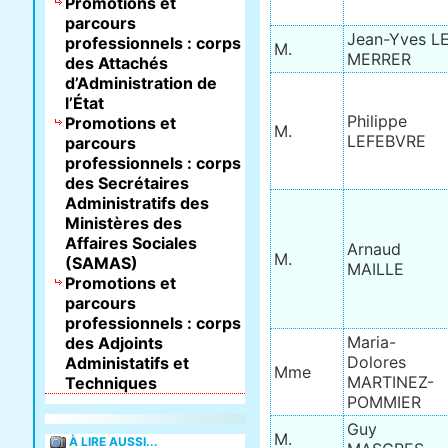
Promotions et
parcours
Jean-Yves L
professionnels : corps
M.
MERRER
des Attachés
d’Administration de
l’État
Philippe
Promotions et
M.
LEFEBVRE
parcours
professionnels : corps
des Secrétaires
Administratifs des
Ministères des
Affaires Sociales
Arnaud
M.
(SAMAS)
MAILLE
Promotions et
parcours
professionnels : corps
Maria-
des Adjoints
Dolores
Administatifs et
Mme
MARTINEZ-
Techniques
POMMIER
Guy
M.
À LIRE AUSSI...