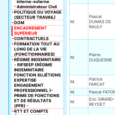
interne-externe
Administrateur Civil
POLITIQUE DU VOYAGE
Pascal
(SECTEUR TRAVAIL)
M.
DUMAS DE
DOM
RAULY
ENCADREMENT
SUPÉRIEUR
CONTRACTUELS
FORMATION TOUT AU
LONG DE LA VIE
(FONCTIONNAIRES)
Pierre
M.
RÉGIME INDEMNITAIRE
DUQUESNE
- RIFSEEP (RÉGIME
INDEMNITAIRE
FONCTION SUJÉTIONS
Patrick
EXPERTISE
M.
FARCAT
ENGAGEMENT
PROFESSIONNEL )-
M.
Pascal FATO
PRIME DE FONCTIONS
Eric GIRARD-
ET DE RÉSULTATS
M.
REYDET
(PFR) -
RTT ET COMPTE