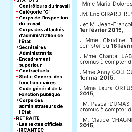
STATUTS
Mme Maria-Dolore
Contrôleurs du travail
Catégorie "C"
M. Eric GIRARD-R
Corps de l’inspection
du travail
et M. Jean-Franço
Corps des attachés
1er février 2015
,
d’administration de
Mme Claudine T
l’Etat
compter du
18 févr
Secrétaires
Administratifs
Mme Chantal LAB
Encadrement
promus à compter 
supérieur
Contractuels
Mme Anny GOLFOU
Statut Général des
1er mai 2015
,
fonctionnnaires
Mme Laura ORTUS
Code général de la
2015
,
Fonction publique
Corps des
M. Pascal DUMAS 
administrateurs de
promus à compter 
l’Etat
RETRAITE
M. Claude CHAGN
Les textes officiels
2015
,
IRCANTEC