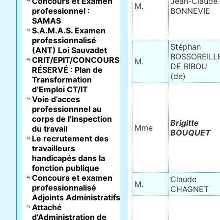
Concours et Examen
Jean-Claude
M.
professionnel :
BONNEVIE
SAMAS
S.A.M.A.S. Examen
professionnalisé
Stéphan
(ANT) Loi Sauvadet
BOSSOREILL
CRIT/EPIT/CONCOURS
M.
DE RIBOU
RÉSERVÉ : Plan de
(de)
Transformation
d’Emploi CT/IT
Voie d’acces
professionnnel au
corps de l’inspection
Brigitte
Mme
du travail
BOUQUET
Le recrutement des
travailleurs
handicapés dans la
fonction publique
Concours et examen
Claude
M.
professionnalisé
CHAGNET
Adjoints Administratifs
Attaché
d’Administration de