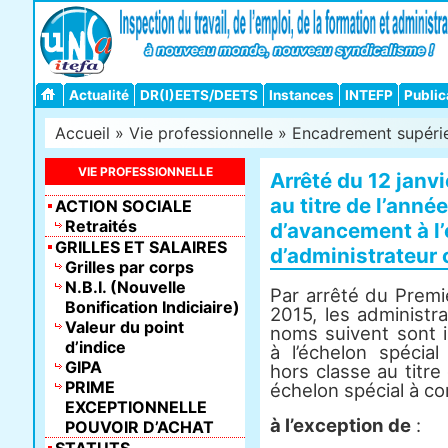
Actualité
DR(I)EETS/DEETS
Instances
INTEFP
Public
Accueil
»
Vie professionnelle
»
Encadrement supéri
VIE PROFESSIONNELLE
Arrêté du 12 janv
au titre de l’anné
ACTION SOCIALE
Retraités
d’avancement à l’
GRILLES ET SALAIRES
d’administrateur c
Grilles par corps
N.B.I. (Nouvelle
Par arrêté du Premi
Bonification Indiciaire)
2015, les administra
Valeur du point
noms suivent sont i
d’indice
à l’échelon spécial
GIPA
hors classe au titr
PRIME
échelon spécial à co
EXCEPTIONNELLE
à l’exception de
:
POUVOIR D’ACHAT