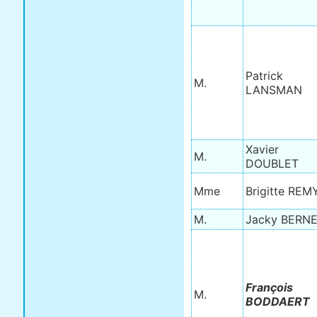
Patrick
M.
LANSMAN
Xavier
M.
DOUBLET
Mme
Brigitte REM
M.
Jacky BERN
François
M.
BODDAERT