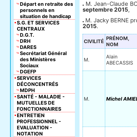
M. Jean-Claude B
Départ en retraite des
septembre 2015
,
personnels en
situation de handicap
M. Jacky BERNE pr
S.G. ET SERVICES
2015
.
CENTRAUX
D.G.T.
PRÉNOM,
DRH
CIVILITÉ
NOM
DARES
Secrétariat Général
Alain
des Ministères
M.
ABECASSIS
Sociaux
DGEFP
SERVICES
DÉCONCENTRÉS
MDPH
SANTÉ - MALADIE -
M.
Michel AMIE
MUTUELLES DE
FONCTIONNAIRES
ENTRETIEN
PROFESSIONNEL -
EVALUATION -
NOTATION