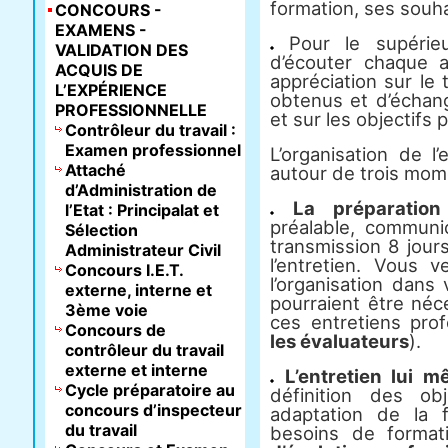
formation, ses souha
CONCOURS -
EXAMENS -
Pour le supérieur
VALIDATION DES
d’écouter chaque a
ACQUIS DE
appréciation sur le t
L’EXPÉRIENCE
obtenus et d’échang
PROFESSIONNELLE
et sur les objectifs p
Contrôleur du travail :
Examen professionnel
L’organisation de l’
Attaché
autour de trois mome
d’Administration de
La préparation
l’Etat : Principalat et
préalable, communic
Sélection
transmission 8 jour
Administrateur Civil
l’entretien. Vous v
Concours I.E.T.
l’organisation dans
externe, interne et
pourraient être néc
3ème voie
ces entretiens prof
Concours de
les évaluateurs
).
contrôleur du travail
externe et interne
L’entretien lui 
Cycle préparatoire au
définition des ob
concours d’inspecteur
adaptation de la 
du travail
besoins de format