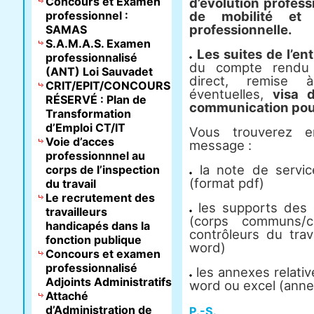
Concours et Examen
d’évolution profess
professionnel :
de mobilité et 
professionnelle.
SAMAS
S.A.M.A.S. Examen
Les suites de l’en
professionnalisé
du compte rendu p
(ANT) Loi Sauvadet
direct, remise à
CRIT/EPIT/CONCOURS
éventuelles,
visa d
RÉSERVÉ : Plan de
communication pour
Transformation
d’Emploi CT/IT
Vous trouverez e
Voie d’acces
message :
professionnnel au
la note de servi
corps de l’inspection
(format pdf)
du travail
Le recrutement des
les supports des 
travailleurs
(corps communs/c
handicapés dans la
contrôleurs du tra
fonction publique
word)
Concours et examen
professionnalisé
les annexes relativ
Adjoints Administratifs
word ou excel (annex
Attaché
d’Administration de
P.-S.