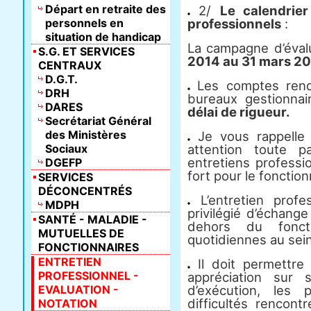
Départ en retraite des
2/
Le calendrier
personnels en
professionnels
:
situation de handicap
La campagne d’éval
S.G. ET SERVICES
2014 au 31 mars 20
CENTRAUX
D.G.T.
Les comptes rend
DRH
bureaux gestionnai
DARES
délai de rigueur.
Secrétariat Général
des Ministères
Je vous rappelle
Sociaux
attention toute pa
entretiens professi
DGEFP
fort pour le foncti
SERVICES
DÉCONCENTRÉS
L’entretien prof
MDPH
privilégié d’échange
SANTÉ - MALADIE -
dehors du fonct
MUTUELLES DE
quotidiennes au sein
FONCTIONNAIRES
ENTRETIEN
Il doit permettre 
PROFESSIONNEL -
appréciation sur 
EVALUATION -
d’exécution, les 
difficultés rencont
NOTATION