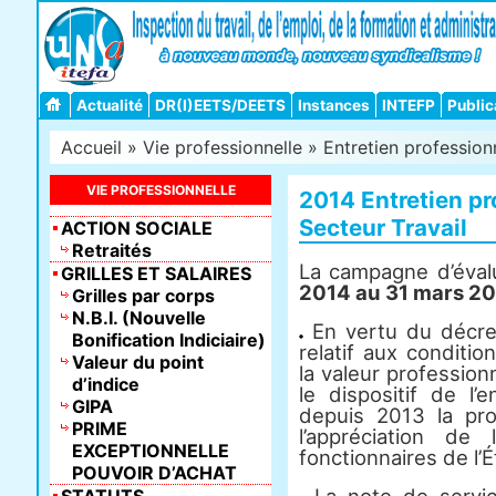
Actualité
DR(I)EETS/DEETS
Instances
INTEFP
Public
Accueil
»
Vie professionnelle
»
Entretien profession
VIE PROFESSIONNELLE
2014 Entretien pr
Secteur Travail
ACTION SOCIALE
Retraités
La campagne d’éval
GRILLES ET SALAIRES
2014 au 31 mars 20
Grilles par corps
N.B.I. (Nouvelle
En vertu du décret
Bonification Indiciaire)
relatif aux conditio
Valeur du point
la valeur professionn
d’indice
le dispositif de l’
GIPA
depuis 2013 la pr
PRIME
l’appréciation de
EXCEPTIONNELLE
fonctionnaires de l’É
POUVOIR D’ACHAT