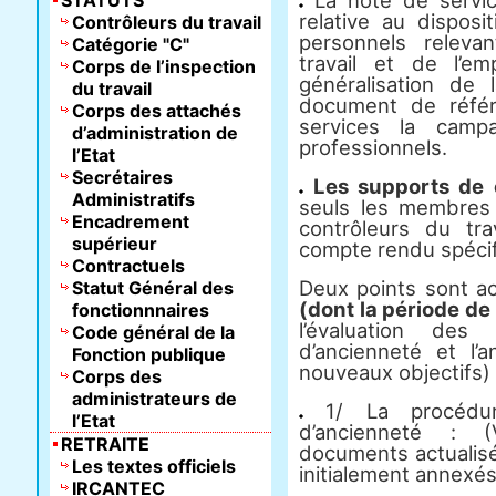
La note de servi
STATUTS
relative au disposi
Contrôleurs du travail
personnels releva
Catégorie "C"
travail et de l’e
Corps de l’inspection
généralisation de 
du travail
document de référ
Corps des attachés
services la camp
d’administration de
professionnels.
l’Etat
Secrétaires
Les supports de
Administratifs
seuls les membres 
Encadrement
contrôleurs du tra
supérieur
compte rendu spécif
Contractuels
Deux points sont a
Statut Général des
(dont la période de
fonctionnnaires
l’évaluation des
Code général de la
d’ancienneté et l’
Fonction publique
nouveaux objectifs) 
Corps des
administrateurs de
1/ La procédure
l’Etat
d’ancienneté : (
RETRAITE
documents actualis
Les textes officiels
initialement annexés
IRCANTEC