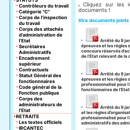
STATUTS
Cliquez sur les 
Contrôleurs du travail
documents !
Catégorie "C"
Corps de l’inspection
titre documents joints
du travail
Corps des attachés
d’administration de
l’Etat
Arrêté du 9 jan
épreuves et les règles 
Secrétaires
concours réservés d’ac
Administratifs
de l’Etat relevant de la
Encadrement
supérieur
Contractuels
Arrêté du 9 jan
Statut Général des
épreuves et les règles 
fonctionnnaires
professionnalisé pour l
Code général de la
fonctionnaires de l’Etat
Fonction publique
Corps des
administrateurs de
Arrêté du 9 jan
l’Etat
et les règles d’organis
RETRAITE
professionnalisé pour l
Les textes officiels
administratifs des admi
IRCANTEC