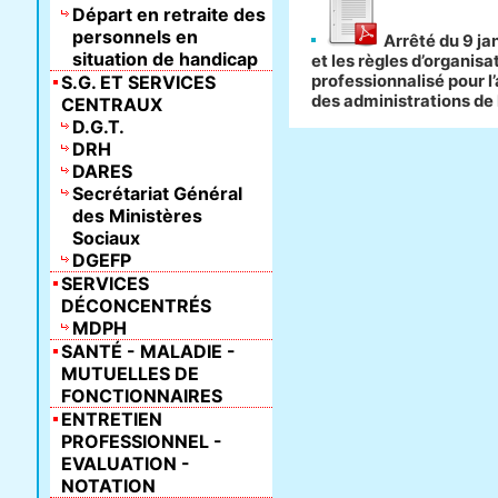
Départ en retraite des
personnels en
Arrêté du 9 jan
situation de handicap
et les règles d’organis
S.G. ET SERVICES
professionnalisé pour l
des administrations de 
CENTRAUX
D.G.T.
DRH
DARES
Secrétariat Général
des Ministères
Sociaux
DGEFP
SERVICES
DÉCONCENTRÉS
MDPH
SANTÉ - MALADIE -
MUTUELLES DE
FONCTIONNAIRES
ENTRETIEN
PROFESSIONNEL -
EVALUATION -
NOTATION