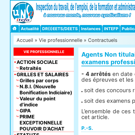
Actualité
DR(I)EETS/DEETS
Instances
INTEFP
Public
Accueil
»
Vie professionnelle
»
Contractuels
VIE PROFESSIONNELLE
Agents Non titula
examens profess
ACTION SOCIALE
Retraités
- 4 arrêtés
en date d
GRILLES ET SALAIRES
des épreuves et les 
Grilles par corps
N.B.I. (Nouvelle
soit des concours r
Bonification Indiciaire)
Valeur du point
soit des examens pr
d’indice
GIPA
L’ensemble de ces t
PRIME
cet article.
EXCEPTIONNELLE
P.-S.
POUVOIR D’ACHAT