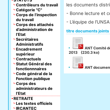
STATUTS
les documents distr
Contrôleurs du travail
Catégorie "C"
- Bonne lecture et 
Corps de l’inspection
du travail
- L’équipe de l’UNS
Corps des attachés
d’administration de
titre documents joints
l’Etat
Secrétaires
Administratifs
ANT Comité de 
Encadrement
2013
(230.3 ko)
supérieur
Contractuels
Statut Général des
ANT documents
fonctionnnaires
Code général de la
Fonction publique
Corps des
administrateurs de
l’Etat
RETRAITE
Les textes officiels
IRCANTEC