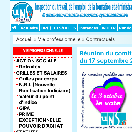
Actualité
DR(I)EETS/DEETS
Instances
INTEFP
Public
Accueil
»
Vie professionnelle
»
Contractuels
VIE PROFESSIONNELLE
Réunion du comité
du 17 septembre 
ACTION SOCIALE
Retraités
GRILLES ET SALAIRES
Grilles par corps
N.B.I. (Nouvelle
Bonification Indiciaire)
Valeur du point
d’indice
GIPA
PRIME
EXCEPTIONNELLE
POUVOIR D’ACHAT