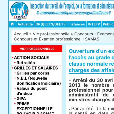
Actualité
DR(I)EETS/DEETS
Instances
INTEFP
Public
Accueil
»
Vie professionnelle
»
Concours - Examens -
Concours et Examen professionnel : SAMAS
VIE PROFESSIONNELLE
Ouverture d’un e
l’accès au grade d
ACTION SOCIALE
Retraités
classe normale re
GRILLES ET SALAIRES
chargés des affair
Grilles par corps
N.B.I. (Nouvelle
- Arrêté du 30 avri
Bonification Indiciaire)
2013 le nombre d
Valeur du point
professionnel pour
d’indice
administratif de
GIPA
ministres chargés d
PRIME
Par arrêté de la min
EXCEPTIONNELLE
la santé en date 
POUVOIR D’ACHAT