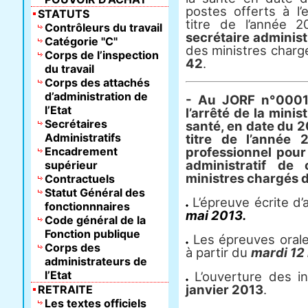
postes offerts à l
STATUTS
titre de l’année 
Contrôleurs du travail
secrétaire administ
Catégorie "C"
des ministres chargé
Corps de l’inspection
42
.
du travail
Corps des attachés
d’administration de
- Au JORF n°0001 
l’Etat
l’arrêté de la minis
Secrétaires
santé, en date du 
Administratifs
titre de l’année 
Encadrement
professionnel pour
administratif de
supérieur
ministres chargés d
Contractuels
Statut Général des
L’épreuve écrite d’a
fonctionnnaires
mai 2013.
Code général de la
Fonction publique
Les épreuves orales
Corps des
à partir du
mardi 12
administrateurs de
l’Etat
L’ouverture des in
janvier 2013
.
RETRAITE
Les textes officiels