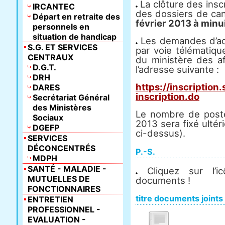
La clôture des inscr
IRCANTEC
des dossiers de ca
Départ en retraite des
février 2013 à minu
personnels en
situation de handicap
Les demandes d’adm
S.G. ET SERVICES
par voie télématiqu
CENTRAUX
du ministère des af
D.G.T.
l’adresse suivante :
DRH
https://inscription.
DARES
inscription.do
Secrétariat Général
des Ministères
Le nombre de postes
Sociaux
2013 sera fixé ultér
DGEFP
ci-dessus).
SERVICES
DÉCONCENTRÉS
P.-S.
MDPH
SANTÉ - MALADIE -
Cliquez sur l’i
MUTUELLES DE
documents !
FONCTIONNAIRES
titre documents joints
ENTRETIEN
PROFESSIONNEL -
EVALUATION -