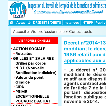
Actualité
DR(I)EETS/DEETS
Instances
INTEFP
Public
Accueil
»
Vie professionnelle
»
Contractuels
VIE PROFESSIONNELLE
Décret n°2014-1
modifiant le décr
ACTION SOCIALE
Retraités
1986 relatif aux 
GRILLES ET SALAIRES
applicables aux a
Grilles par corps
N.B.I. (Nouvelle
- Le décret n° 2
Bonification Indiciaire)
modifiant le décr
Valeur du point
relatif aux disposi
d’indice
agents contractuels 
GIPA
de l’article 7 de l
PRIME
portant dispositi
EXCEPTIONNELLE
fonction publique 
POUVOIR D’ACHAT
novembre 2014.