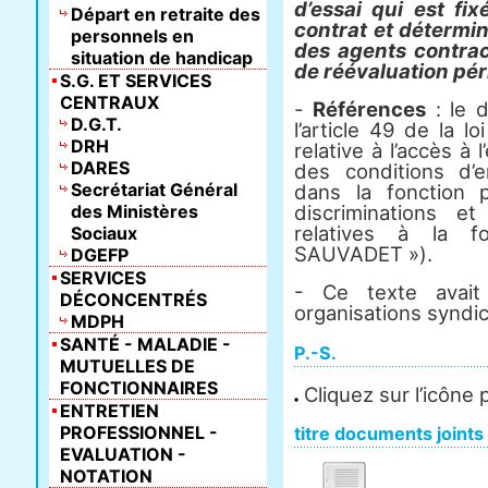
d’essai qui est fi
Départ en retraite des
contrat et détermi
personnels en
des agents contrac
situation de handicap
de réévaluation pér
S.G. ET SERVICES
CENTRAUX
-
Références
: le d
D.G.T.
l’article 49 de la 
DRH
relative à l’accès à l
DARES
des conditions d’
Secrétariat Général
dans la fonction p
des Ministères
discriminations et
relatives à la f
Sociaux
SAUVADET »).
DGEFP
SERVICES
- Ce texte avait
DÉCONCENTRÉS
organisations syndi
MDPH
SANTÉ - MALADIE -
P.-S.
MUTUELLES DE
FONCTIONNAIRES
Cliquez sur l’icône 
ENTRETIEN
PROFESSIONNEL -
titre documents joints
EVALUATION -
NOTATION