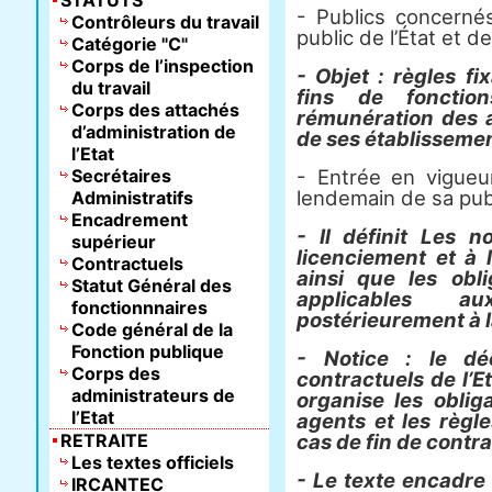
STATUTS
- Publics concernés
Contrôleurs du travail
public de l’État et 
Catégorie "C"
Corps de l’inspection
- Objet : règles fi
du travail
fins de fonctio
Corps des attachés
rémunération des a
d’administration de
de ses établissemen
l’Etat
Secrétaires
- Entrée en vigueur
lendemain de sa publ
Administratifs
Encadrement
- Il définit Les n
supérieur
licenciement et à 
Contractuels
ainsi que les obl
Statut Général des
applicables a
fonctionnnaires
postérieurement à l
Code général de la
Fonction publique
- Notice : le dé
Corps des
contractuels de l’Et
administrateurs de
organise les obli
l’Etat
agents et les règl
RETRAITE
cas de fin de contra
Les textes officiels
- Le texte encadre 
IRCANTEC