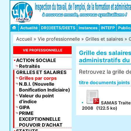
Actualité
DR(I)EETS/DEETS
Instances
INTEFP
Public
Accueil
»
Vie professionnelle
»
Grilles et salaires
»
G
VIE PROFESSIONNELLE
Grille des salaire
administratifs du
ACTION SOCIALE
Retraités
Retrouvez la grille d
GRILLES ET SALAIRES
Grilles par corps
titre documents joints
N.B.I. (Nouvelle
Bonification Indiciaire)
Valeur du point
d’indice
SAMAS Traitem
GIPA
2008
(122.5 ko)
PRIME
EXCEPTIONNELLE
POUVOIR D’ACHAT