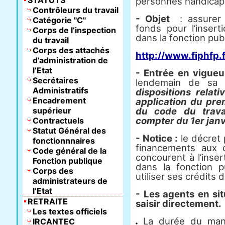
STATUTS
personnes handicapé
Contrôleurs du travail
- Objet
: assurer 
Catégorie "C"
fonds pour l’inser
Corps de l’inspection
dans la fonction pub
du travail
Corps des attachés
http://www.fiphfp.f
d’administration de
l’Etat
- Entrée en vigue
Secrétaires
lendemain de sa 
Administratifs
dispositions relat
Encadrement
application du prem
supérieur
du code du trava
compter du 1er janv
Contractuels
Statut Général des
- Notice :
le décret
fonctionnnaires
financements aux 
Code général de la
concourent à l’inse
Fonction publique
dans la fonction p
Corps des
utiliser ses crédits d
administrateurs de
l’Etat
- Les agents en si
RETRAITE
saisir directement.
Les textes officiels
La durée du mand
IRCANTEC