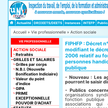
Actualité
DR(I)EETS/DEETS
Instances
INTEFP
Public
Accueil
»
Vie professionnelle
»
Action sociale
VIE PROFESSIONNELLE
FIPHFP : Décret n
modifiant le décr
ACTION SOCIALE
Retraités
2006 relatif au fo
GRILLES ET SALAIRES
personnes handic
Grilles par corps
publique
N.B.I. (Nouvelle
Bonification Indiciaire)
- Nouveau : Les a
Valeur du point
pourront le saisir 
d’indice
GIPA
- Publics concern
PRIME
organisations synd
EXCEPTIONNELLE
fonction publique
POUVOIR D’ACHAT
associations qui 