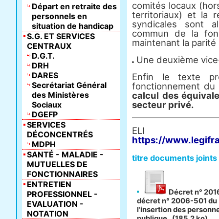
comités locaux (hor
Départ en retraite des
territoriaux) et la
personnels en
syndicales sont a
situation de handicap
commun de la fonc
S.G. ET SERVICES
maintenant la parité
CENTRAUX
D.G.T.
Une deuxième vice-
DRH
DARES
Enfin le texte pr
Secrétariat Général
fonctionnement du
des Ministères
calcul des équivale
secteur privé.
Sociaux
DGEFP
SERVICES
E
DÉCONCENTRÉS
https://www.legifr
MDPH
SANTÉ - MALADIE -
titre documents joints
MUTUELLES DE
FONCTIONNAIRES
ENTRETIEN
Décret n° 2016
PROFESSIONNEL -
décret n° 2006-501 du 
EVALUATION -
l’insertion des personn
NOTATION
publique
(185.2 ko)