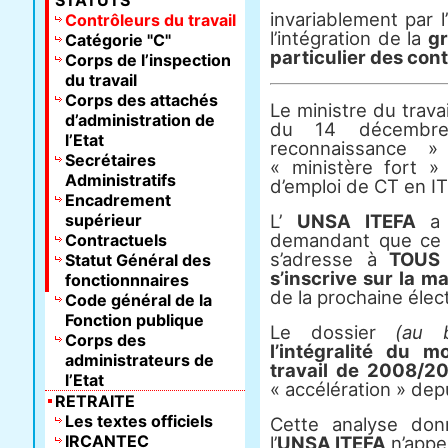
STATUTS
invariablement par l’
Contrôleurs du travail
l’intégration de la
gr
Catégorie "C"
particulier des cont
Corps de l’inspection
du travail
Corps des attachés
Le ministre du trava
d’administration de
du 14 décembre
l’Etat
reconnaissance » 
Secrétaires
« ministère fort »
Administratifs
d’emploi de CT en IT
Encadrement
supérieur
L’
UNSA ITEFA
a f
demandant que ce p
Contractuels
s’adresse à
TOUS l
Statut Général des
s’inscrive sur la m
fonctionnnaires
de la prochaine élect
Code général de la
Fonction publique
Le dossier
(au 
Corps des
l’intégralité du 
administrateurs de
travail de 2008/2
l’Etat
« accélération » de
RETRAITE
Les textes officiels
Cette analyse don
IRCANTEC
l’
UNSA ITEFA
n’appel