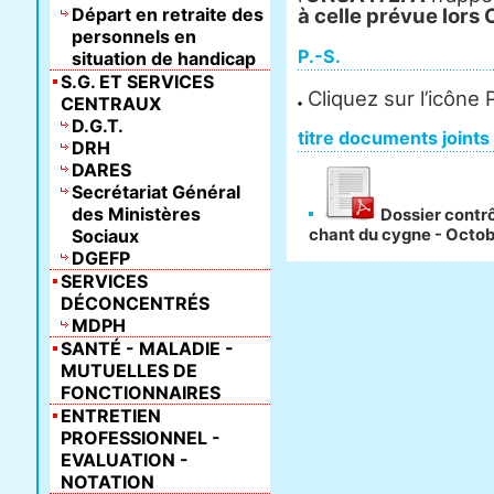
Départ en retraite des
à celle prévue lors
personnels en
P.-S.
situation de handicap
S.G. ET SERVICES
Cliquez sur l’icône
CENTRAUX
D.G.T.
titre documents joints
DRH
DARES
Secrétariat Général
des Ministères
Dossier contrôl
Sociaux
chant du cygne - Octo
DGEFP
SERVICES
DÉCONCENTRÉS
MDPH
SANTÉ - MALADIE -
MUTUELLES DE
FONCTIONNAIRES
ENTRETIEN
PROFESSIONNEL -
EVALUATION -
NOTATION