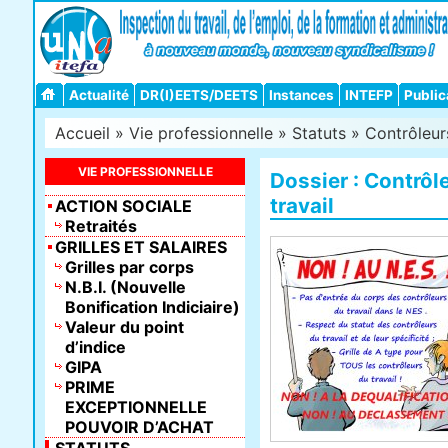
Actualité
DR(I)EETS/DEETS
Instances
INTEFP
Public
Accueil
»
Vie professionnelle
»
Statuts
»
Contrôleurs
VIE PROFESSIONNELLE
Dossier : Contrôl
travail
ACTION SOCIALE
Retraités
GRILLES ET SALAIRES
Grilles par corps
N.B.I. (Nouvelle
Bonification Indiciaire)
Valeur du point
d’indice
GIPA
PRIME
EXCEPTIONNELLE
POUVOIR D’ACHAT