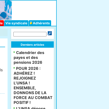
le
Vie syndicale
Adhérents
Derniers articles
Calendrier des
payes et des
pensions 2026
POUR 2026 :
ls
ADHÉREZ !
REJOIGNEZ
L’UNSA !
ENSEMBLE,
DONNONS DE LA
FORCE AU COMBAT
POSITIF !
L’UNSA dépose