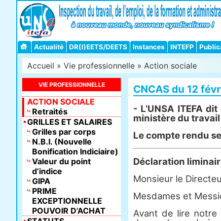
Actualité
DR(I)EETS/DEETS
Instances
INTEFP
Public
Accueil
»
Vie professionnelle
»
Action sociale
VIE PROFESSIONNELLE
CNCAS du 12 févr
ACTION SOCIALE
- L’UNSA ITEFA dit 
Retraités
ministère du travail 
GRILLES ET SALAIRES
Grilles par corps
Le compte rendu se 
N.B.I. (Nouvelle
Bonification Indiciaire)
Déclaration liminai
Valeur du point
d’indice
Monsieur le Directeu
GIPA
PRIME
Mesdames et Messi
EXCEPTIONNELLE
POUVOIR D’ACHAT
Avant de lire notre 