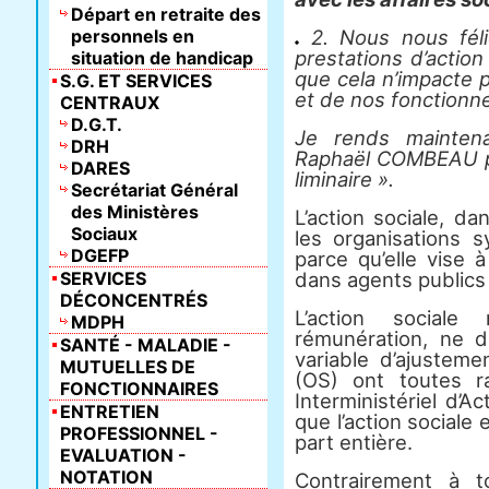
Départ en retraite des
personnels en
2. Nous nous féli
prestations d’action
situation de handicap
que cela n’impacte 
S.G. ET SERVICES
et de nos fonctionn
CENTRAUX
D.G.T.
Je rends mainten
DRH
Raphaël COMBEAU po
DARES
liminaire ».
Secrétariat Général
des Ministères
L’action sociale, da
Sociaux
les organisations s
DGEFP
parce qu’elle vise 
SERVICES
dans agents publics 
DÉCONCENTRÉS
L’action social
MDPH
rémunération, ne do
SANTÉ - MALADIE -
variable d’ajusteme
MUTUELLES DE
(OS) ont toutes r
FONCTIONNAIRES
Interministériel d’A
ENTRETIEN
que l’action sociale 
PROFESSIONNEL -
part entière.
EVALUATION -
NOTATION
Contrairement à t