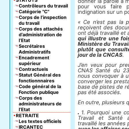
STATUTS
donner la parole à
Contrôleurs du travail
pour vous faire 
Catégorie "C"
indignation sur un poi
Corps de l’inspection
« Ce n’est pas la 
du travail
reçoivent des docu
Corps des attachés
ont déjà travaillé et
d’administration de
qui illustre une fo
l’Etat
Ministère du Travail
Secrétaires
plutôt que consulté
Administratifs
jour de la CNCAS
.
Encadrement
supérieur
J’en veux pour pre
Contractuels
CNAS Santé du 23 j
Statut Général des
nous convoquer à un
fonctionnnaires
converger les prestat
Code général de la
base de pistes de r
pas été associés.
Fonction publique
Corps des
En outre, plusieurs 
administrateurs de
l’Etat
1. Pourquoi une co
RETRAITE
Travail et Santé a
Les textes officiels
travaillé les année
IRCANTEC
avec les affaires s