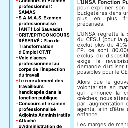
Concours et Examen
L’
UNSA Fonction Pu
professionnel :
pour exprimer son o
SAMAS
budgétaires dans un
S.A.M.A.S. Examen
plus en plus frag
professionnalisé
précarisés.
(ANT) Loi Sauvadet
L’UNSA regrette la
CRIT/EPIT/CONCOURS
du CESU (pour la ga
RÉSERVÉ : Plan de
exclut plus de 40% 
Transformation
FP, ce sont 80.00
d’Emploi CT/IT
exclus du dispositif
Voie d’acces
exige la revalor
professionnnel au
demande d’utiliser
corps de l’inspection
possibles pour le C
du travail
Le recrutement des
Alors que le gouv
travailleurs
volontariste en ma
handicapés dans la
qu’il annonce la 
fonction publique
crèches, nous atten
par l’augmentation
Concours et examen
agents, afin d’être
professionnalisé
enfance.
Adjoints Administratifs
Attaché
Les marges de manœu
d’Administration de