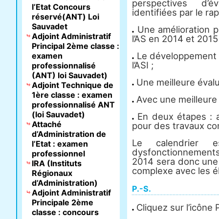
perspectives d’é
l’Etat Concours
identifiées par le r
réservé(ANT) Loi
Sauvadet
Une amélioration pu
Adjoint Administratif
l’AS en 2014 et 2015 
Principal 2ème classe :
Le développement 
examen
l’ASI ;
professionnalisé
(ANT) loi Sauvadet)
Une meilleure évalu
Adjoint Technique de
1ère classe : examen
Avec une meilleure vi
professionnalisé ANT
(loi Sauvadet)
En deux étapes : a
Attaché
pour des travaux co
d’Administration de
Le calendrier 
l’Etat : examen
dysfonctionnement
professionnel
2014 sera donc une 
IRA (Instituts
complexe avec les él
Régionaux
d’Administration)
P.-S.
Adjoint Administratif
Principale 2ème
Cliquez sur l’icône
classe : concours