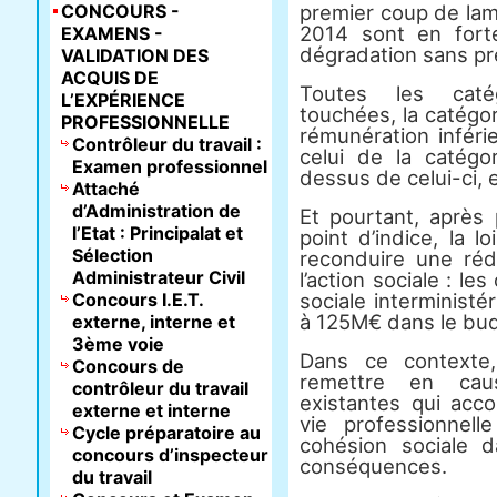
CONCOURS -
premier coup de lam
2014 sont en fort
EXAMENS -
dégradation sans pré
VALIDATION DES
ACQUIS DE
Toutes les catég
L’EXPÉRIENCE
touchées, la catégo
PROFESSIONNELLE
rémunération inféri
Contrôleur du travail :
celui de la catég
Examen professionnel
dessus de celui-ci, 
Attaché
d’Administration de
Et pourtant, après
l’Etat : Principalat et
point d’indice, la 
Sélection
reconduire une ré
Administrateur Civil
l’action sociale : le
Concours I.E.T.
sociale interministé
à 125M€ dans le bud
externe, interne et
3ème voie
Dans ce contexte,
Concours de
remettre en caus
contrôleur du travail
existantes qui acc
externe et interne
vie professionnell
Cycle préparatoire au
cohésion sociale 
concours d’inspecteur
conséquences.
du travail