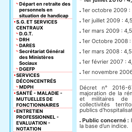
Départ en retraite des
personnels en
1er octobre 2009 : 
situation de handicap
1er juillet 2009 : 4,
S.G. ET SERVICES
CENTRAUX
1er mars 2009 : 4,5
D.G.T.
DRH
1er Octobre 2008 : 
DARES
1er mars 2008 : 4,5
Secrétariat Général
des Ministères
1er février 2007 : 4
Sociaux
DGEFP
1er novembre 2006 
SERVICES
DÉCONCENTRÉS
MDPH
Décret n° 2016-
majoration de la ré
SANTÉ - MALADIE -
et militaires de
MUTUELLES DE
collectivités terr
FONCTIONNAIRES
publics d’hospitalisa
ENTRETIEN
PROFESSIONNEL -
Public concerné :
l
EVALUATION -
la base d’un indice.
NOTATION