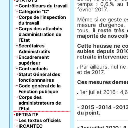
STATUTS
temps : 0,6.% au 1
Contrôleurs du travail
février 2017.
Catégorie "C"
Corps de l’inspection
Même si ce geste est
du travail
mesure d’urgence,
Corps des attachés
tous,
il reste trè
d’administration de
majorité de nos col
l’Etat
Cette hausse ne co
Secrétaires
subies depuis 2010
Administratifs
retraite intervenue
Encadrement
supérieur
Par ailleurs, nul ne
Contractuels
et de 2017.
Statut Général des
fonctionnnaires
Ces mesures demeu
Code général de la
Fonction publique
1er juillet 2016 : 4,
Corps des
administrateurs de
- 2015 -2014 -2013 
l’Etat
du point.
RETRAITE
Les textes officiels
IRCANTEC
- 1er juillet 2010 : 4