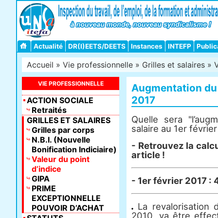
Actualité
DR(I)EETS/DEETS
Instances
INTEFP
Public
Accueil
»
Vie professionnelle
»
Grilles et salaires
»
V
VIE PROFESSIONNELLE
Augmentation du p
2017
ACTION SOCIALE
Retraités
Quelle sera "l’augm
GRILLES ET SALAIRES
salaire au 1er févrie
Grilles par corps
N.B.I. (Nouvelle
- Retrouvez la calc
Bonification Indiciaire)
article !
Valeur du point
d’indice
GIPA
- 1er février 2017 :
PRIME
EXCEPTIONNELLE
La revalorisation 
POUVOIR D’ACHAT
2010, va être effec