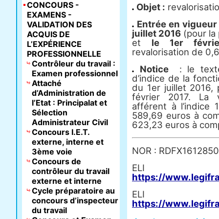
CONCOURS -
Objet :
revalorisatio
EXAMENS -
Entrée en vigueur 
VALIDATION DES
juillet 2016
(pour la
ACQUIS DE
et
le 1er févri
L’EXPÉRIENCE
revalorisation de 0,6
PROFESSIONNELLE
Contrôleur du travail :
Notice
: le text
Examen professionnel
d’indice de la fonc
Attaché
du 1er juillet 2016
d’Administration de
février 2017. La 
l’Etat : Principalat et
afférent à l’indice
Sélection
589,69 euros à comp
Administrateur Civil
623,23 euros à comp
Concours I.E.T.
externe, interne et
NOR : RDFX161285
3ème voie
Concours de
E
contrôleur du travail
https://www.legifr
externe et interne
Cycle préparatoire au
E
concours d’inspecteur
https://www.legifr
du travail