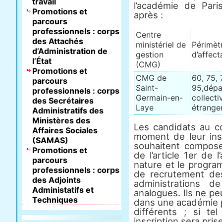
travail
l’académie de Par
Promotions et
après :
parcours
professionnels : corps
Centre
des Attachés
ministériel de
Périmèt
d’Administration de
gestion
d’affect
l’État
(CMG)
Promotions et
CMG de
60, 75, 
parcours
Saint-
95,dépa
professionnels : corps
Germain-en-
collecti
des Secrétaires
Laye
étrange
Administratifs des
Ministères des
Les candidats au c
Affaires Sociales
moment de leur inscr
(SAMAS)
souhaitent compose
Promotions et
de l’article 1er de 
parcours
nature et le progr
professionnels : corps
de recrutement des
des Adjoints
administrations d
Administatifs et
analogues. Ils ne peu
Techniques
dans une académie p
différents ; si te
inscription sera pri