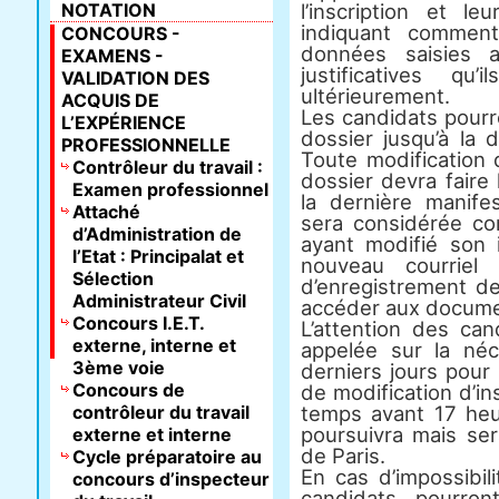
NOTATION
l’inscription et le
indiquant comment
CONCOURS -
données saisies a
EXAMENS -
justificatives qu
VALIDATION DES
ultérieurement.
ACQUIS DE
Les candidats pourr
L’EXPÉRIENCE
dossier jusqu’à la 
PROFESSIONNELLE
Toute modification
Contrôleur du travail :
dossier devra faire l
Examen professionnel
la dernière manife
Attaché
sera considérée co
d’Administration de
ayant modifié son i
l’Etat : Principalat et
nouveau courriel 
Sélection
d’enregistrement d
Administrateur Civil
accéder aux docume
Concours I.E.T.
L’attention des can
externe, interne et
appelée sur la né
3ème voie
derniers jours pour s
Concours de
de modification d’in
contrôleur du travail
temps avant 17 heu
poursuivra mais se
externe et interne
de Paris.
Cycle préparatoire au
En cas d’impossibili
concours d’inspecteur
candidats pourron