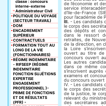
classe : concours
de l’économie et de
interne-externe
service interacad
Administrateur Civil
d’Ile-de-France (SI
POLITIQUE DU VOYAGE
pour l’académie de P
(SECTEUR TRAVAIL)
III.
- Les candidats 
DOM
le corps des secréta
des dépôts et cons
ENCADREMENT
dans le ressort d
SUPÉRIEUR
retraites, de Nouve
CONTRACTUELS
de la direction, en 
FORMATION TOUT AU
la Loire s’inscriv
LONG DE LA VIE
ouvert au titre d
(FONCTIONNAIRES)
concours ouvert au
RÉGIME INDEMNITAIRE
Les autres candid
- RIFSEEP (RÉGIME
dans ce même corp
INDEMNITAIRE
s’inscrivent auprès
FONCTION SUJÉTIONS
examens et concours
EXPERTISE
du concours ouvert 
ENGAGEMENT
IV. - Les candidats
PROFESSIONNEL )-
le corps des secrét
PRIME DE FONCTIONS
de la justice, le co
ET DE RÉSULTATS
relevant du ministre
(PFR) -
des secrétaires ad