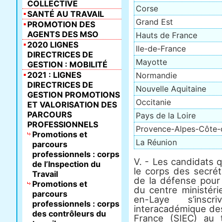
COLLECTIVE
Corse
SANTÉ AU TRAVAIL
Grand Est
PROMOTION DES
AGENTS DES MSO
Hauts de France
2020 LIGNES
Ile-de-France
DIRECTRICES DE
Mayotte
GESTION : MOBILITÉ
2021 : LIGNES
Normandie
DIRECTRICES DE
Nouvelle Aquitaine
GESTION PROMOTIONS
Occitanie
ET VALORISATION DES
PARCOURS
Pays de la Loire
PROFESSIONNELS
Provence-Alpes-Côte-
Promotions et
La Réunion
parcours
professionnels : corps
V. - Les candidats 
de l’Inspection du
le corps des secrét
Travail
de la défense pour 
Promotions et
du centre ministéri
parcours
en-Laye s’insc
professionnels : corps
interacadémique de
des contrôleurs du
France (SIEC) au 