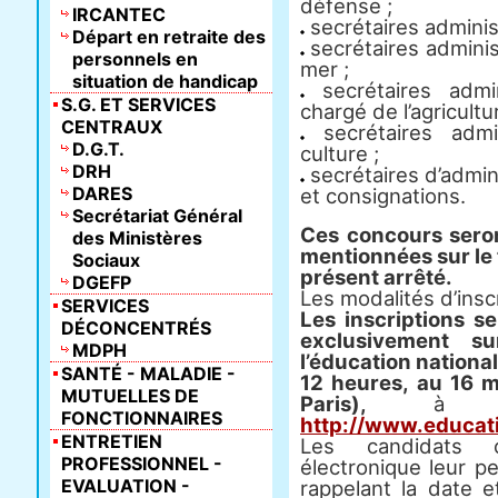
défense ;
IRCANTEC
secrétaires administ
Départ en retraite des
secrétaires administr
personnels en
mer ;
situation de handicap
secrétaires admin
S.G. ET SERVICES
chargé de l’agricultur
CENTRAUX
secrétaires admi
D.G.T.
culture ;
DRH
secrétaires d’admin
DARES
et consignations.
Secrétariat Général
Ces concours sero
des Ministères
mentionnées sur le 
Sociaux
présent arrêté.
DGEFP
Les modalités d’inscr
SERVICES
Les inscriptions se
DÉCONCENTRÉS
exclusivement s
MDPH
l’éducation nationa
SANTÉ - MALADIE -
12 heures, au 16 m
MUTUELLES DE
Paris),
à l’ad
FONCTIONNAIRES
http://www.educati
ENTRETIEN
Les candidats 
PROFESSIONNEL -
électronique leur p
EVALUATION -
rappelant la date e