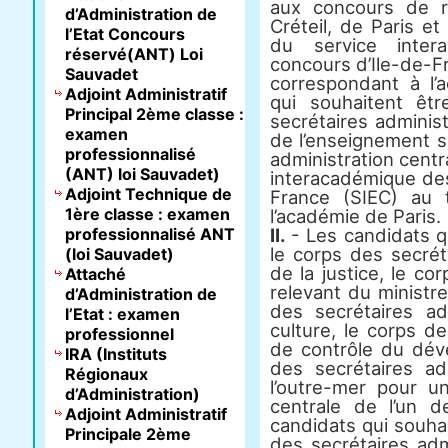
aux concours de 
d’Administration de
Créteil, de Paris et
l’Etat Concours
du service inte
réservé(ANT) Loi
concours d’Ile-de-F
Sauvadet
correspondant à l’
Adjoint Administratif
qui souhaitent ê
Principal 2ème classe :
secrétaires administ
examen
de l’enseignement s
professionnalisé
administration centr
(ANT) loi Sauvadet)
interacadémique de
Adjoint Technique de
France (SIEC) au 
1ère classe : examen
l’académie de Paris.
professionnalisé ANT
II.
- Les candidats 
le corps des secrét
(loi Sauvadet)
de la justice, le co
Attaché
relevant du ministre
d’Administration de
des secrétaires ad
l’Etat : examen
culture, le corps de
professionnel
de contrôle du dév
IRA (Instituts
des secrétaires adm
Régionaux
l’outre-mer pour un
d’Administration)
centrale de l’un d
Adjoint Administratif
candidats qui souha
Principale 2ème
des secrétaires adm