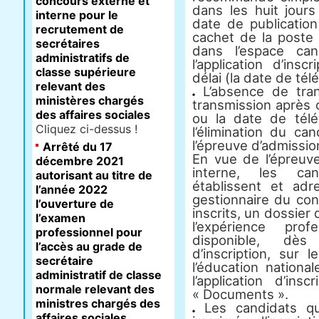
concours externe et
dans les huit jour
interne pour le
date de publication 
recrutement de
cachet de la poste f
secrétaires
dans l’espace ca
administratifs de
l’application d’in
classe supérieure
délai (la date de tél
relevant des
L’absence de tran
ministères chargés
transmission après 
des affaires sociales
ou la date de télé
Cliquez ci-dessus !
l’élimination du ca
l’épreuve d’admissio
Arrêté du 17
En vue de l’épreuv
décembre 2021
interne, les can
autorisant au titre de
établissent et ad
l’année 2022
gestionnaire du con
l’ouverture de
inscrits, un dossie
l’examen
l’expérience pro
professionnel pour
disponible, dès
l’accès au grade de
d’inscription, sur 
secrétaire
l’éducation nationa
administratif de classe
l’application d’ins
normale relevant des
« Documents ».
ministres chargés des
Les candidats qu
affaires sociales