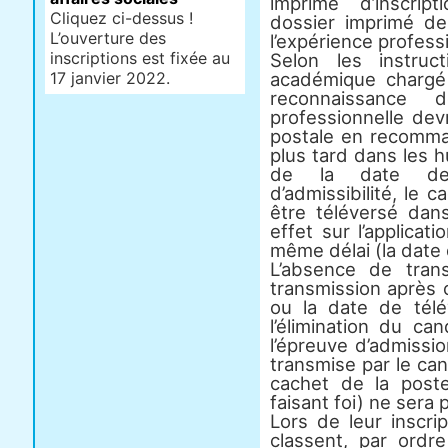
imprimé d’inscrip
Cliquez ci-dessus !
dossier imprimé d
L’ouverture des
l’expérience profess
inscriptions est fixée au
Selon les instruc
17 janvier 2022.
académique chargé 
reconnaissance 
professionnelle devr
postale en recomma
plus tard dans les 
de la date de 
d’admissibilité, le c
être téléversé dan
effet sur l’applicat
même délai (la date 
L’absence de tran
transmission après 
ou la date de télé
l’élimination du ca
l’épreuve d’admissi
transmise par le ca
cachet de la post
faisant foi) ne sera
Lors de leur inscri
classent, par ordre