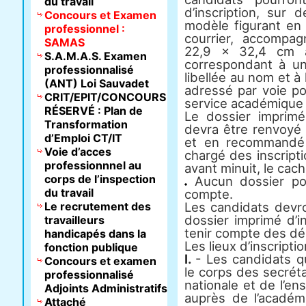
du travail
d’inscription, sur 
Concours et Examen
modèle figurant en
professionnel :
courrier, accompa
SAMAS
22,9 × 32,4 cm af
S.A.M.A.S. Examen
correspondant à u
professionnalisé
libellée au nom et à
(ANT) Loi Sauvadet
adressé par voie p
CRIT/EPIT/CONCOURS
service académique 
RÉSERVÉ : Plan de
Le dossier imprimé
Transformation
devra être renvoyé 
d’Emploi CT/IT
et en recommandé 
Voie d’acces
chargé des inscript
professionnnel au
avant minuit, le cach
corps de l’inspection
Aucun dossier pos
du travail
compte.
Le recrutement des
Les candidats devro
dossier imprimé d’i
travailleurs
tenir compte des dé
handicapés dans la
Les lieux d’inscripti
fonction publique
I.
- Les candidats 
Concours et examen
le corps des secréta
professionnalisé
nationale et de l’en
Adjoints Administratifs
auprès de l’académ
Attaché