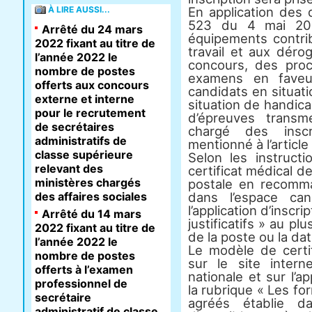
À LIRE AUSSI...
En application des 
523 du 4 mai 2020
Arrêté du 24 mars
équipements contrib
2022 fixant au titre de
travail et aux déro
l’année 2022 le
concours, des pro
nombre de postes
examens en faveu
offerts aux concours
candidats en situat
externe et interne
situation de handic
pour le recrutement
d’épreuves transm
de secrétaires
chargé des inscri
administratifs de
mentionné à l’article
classe supérieure
Selon les instruct
relevant des
certificat médical de
ministères chargés
postale en recomma
des affaires sociales
dans l’espace ca
l’application d’inscr
Arrêté du 14 mars
justificatifs » au pl
2022 fixant au titre de
de la poste ou la da
l’année 2022 le
Le modèle de certif
nombre de postes
sur le site intern
offerts à l’examen
nationale et sur l’ap
professionnel de
la rubrique « Les fo
secrétaire
agréés établie d
administratif de classe