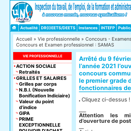
Actualité
DR(I)EETS/DEETS
Instances
INTEFP
Public
Accueil
»
Vie professionnelle
»
Concours - Examens -
Concours et Examen professionnel : SAMAS
VIE PROFESSIONNELLE
Arrêté du 9 févrie
l’année 2021 l’ouv
ACTION SOCIALE
Retraités
concours commun
GRILLES ET SALAIRES
le premier grade 
Grilles par corps
fonctionnaires de
N.B.I. (Nouvelle
Bonification Indiciaire)
Cliquez ci-dessus !
Valeur du point
d’indice
___
GIPA
Attention les mi
PRIME
d’ouverture de post
EXCEPTIONNELLE
__
POUVOIR D’ACHAT