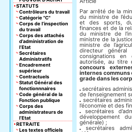
Article
STATUTS
Par arrêté de la min
Contrôleurs du travail
du ministre de l’éd
Catégorie "C"
et des sports, du
Corps de l’inspection
finances et de la re
du travail
du ministre de l’i
Corps des attachés
ministre de la justic
d’administration de
ministre de l’agric
l’Etat
directeur généra
Secrétaires
consignations en
Administratifs
autorisée, au titre
Encadrement
concours extern
supérieur
internes communs 
Contractuels
grade dans les corp
Statut Général des
fonctionnnaires
secrétaires administ
de l’enseignement su
Code général de la
secrétaires adminis
Fonction publique
l’économie et des fi
Corps des
secrétaires d’adm
administrateurs de
développement dura
l’Etat
générale) ;
RETRAITE
secrétaires admi
Les textes officiels