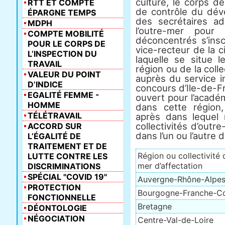
culture, le corps de
RTT ET COMPTE
de contrôle du dév
ÉPARGNE TEMPS
des secrétaires adm
MDPH
l’outre-mer pour
COMPTE MOBILITÉ
déconcentrés s’ins
POUR LE CORPS DE
vice-recteur de la c
L’INSPECTION DU
laquelle se situe l
TRAVAIL
région ou de la coll
VALEUR DU POINT
auprès du service 
D’INDICE
concours d’Ile-de-F
EGALITÉ FEMME -
ouvert pour l’académ
HOMME
dans cette région
TÉLÉTRAVAIL
après dans lequel 
collectivités d’out
ACCORD SUR
dans l’un ou l’autre 
L’ÉGALITÉ DE
TRAITEMENT ET DE
Région ou collectivité 
LUTTE CONTRE LES
mer d’affectation
DISCRIMINATIONS
SPÉCIAL "COVID 19"
Auvergne-Rhône-Alpe
PROTECTION
Bourgogne-Franche-C
FONCTIONNELLE
Bretagne
DÉONTOLOGIE
NÉGOCIATION
Centre-Val-de-Loire