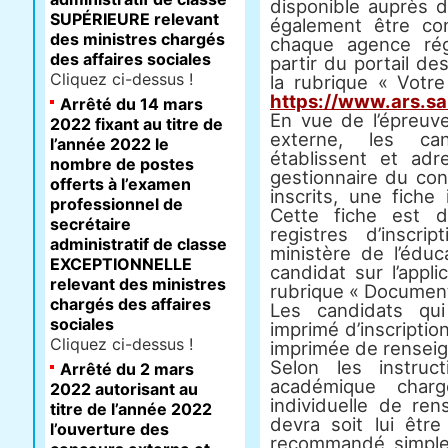
disponible auprès d
SUPÉRIEURE relevant
également être con
des ministres chargés
chaque agence rég
des affaires sociales
partir du portail d
Cliquez ci-dessus !
la rubrique « Votr
https://www.ars.sa
Arrêté du 14 mars
En vue de l’épreuv
2022 fixant au titre de
externe, les can
l’année 2022 le
établissent et ad
nombre de postes
gestionnaire du con
offerts à l’examen
inscrits, une fiche
professionnel de
Cette fiche est d
secrétaire
registres d’inscri
administratif de classe
ministère de l’éduc
EXCEPTIONNELLE
candidat sur l’appli
relevant des ministres
rubrique « Document
chargés des affaires
Les candidats qu
sociales
imprimé d’inscriptio
Cliquez ci-dessus !
imprimée de rensei
Selon les instruc
Arrêté du 2 mars
académique charg
2022 autorisant au
individuelle de r
titre de l’année 2022
devra soit lui êtr
l’ouverture des
recommandé simple