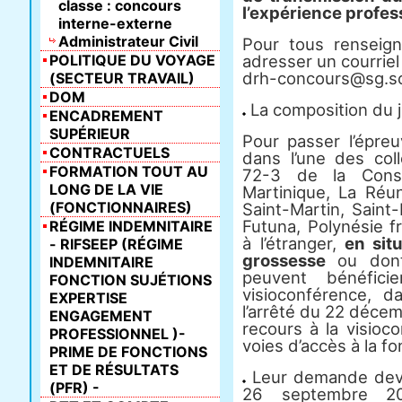
classe : concours
l’expérience profess
interne-externe
Administrateur Civil
Pour tous renseig
POLITIQUE DU VOYAGE
adresser un courriel 
drh-concours@sg.soc
(SECTEUR TRAVAIL)
DOM
La composition du j
ENCADREMENT
SUPÉRIEUR
Pour passer l’épreu
CONTRACTUELS
dans l’une des coll
FORMATION TOUT AU
72-3 de la Const
LONG DE LA VIE
Martinique, La Réun
(FONCTIONNAIRES)
Saint-Martin, Saint-
Futuna, Polynésie f
RÉGIME INDEMNITAIRE
à l’étranger,
en situ
- RIFSEEP (RÉGIME
grossesse
ou dont
INDEMNITAIRE
peuvent bénéfic
FONCTION SUJÉTIONS
visioconférence, d
EXPERTISE
l’arrêté du 22 décem
ENGAGEMENT
recours à la visioc
PROFESSIONNEL )-
voies d’accès à la fo
PRIME DE FONCTIONS
ET DE RÉSULTATS
Leur demande devra
(PFR) -
26 septembre 20