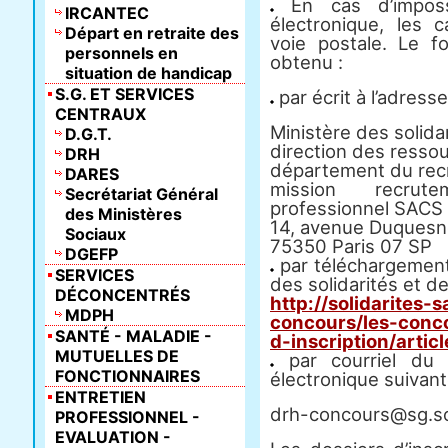
En cas d’impossi
IRCANTEC
électronique, les c
Départ en retraite des
voie postale. Le fo
personnels en
obtenu :
situation de handicap
S.G. ET SERVICES
par écrit à l’adresse
CENTRAUX
Ministère des solidar
D.G.T.
direction des resso
DRH
département du rec
DARES
mission recrut
Secrétariat Général
professionnel SACS
des Ministères
14, avenue Duques
Sociaux
75350 Paris 07 SP
DGEFP
par téléchargement 
SERVICES
des solidarités et de
DÉCONCENTRÉS
http://solidarites-
MDPH
concours/les-conco
SANTÉ - MALADIE -
d-inscription/artic
MUTUELLES DE
par courriel du 
FONCTIONNAIRES
électronique suivant
ENTRETIEN
drh-concours@sg.soc
PROFESSIONNEL -
EVALUATION -