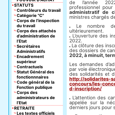
de l’année 202
STATUTS
professionnel pour
Contrôleurs du travail
administratif de 
Catégorie "C"
ministres chargés de
Corps de l’inspection
du travail
Le nombre de 
ultérieurement.
Corps des attachés
L’ouverture des ins
d’administration de
2022.
l’Etat
La clôture des inscr
Secrétaires
des dossiers de can
Administratifs
2022, à minuit, ter
Encadrement
supérieur
Les demandes d’adm
Contractuels
par voie électronique
Statut Général des
des solidarités et d
fonctionnnaires
http://solidarites-
Code général de la
concours/les-conco
Fonction publique
d-inscription/
Corps des
L’attention des can
administrateurs de
appelée sur la né
l’Etat
derniers jours pour s
RETRAITE
Les textes officiels