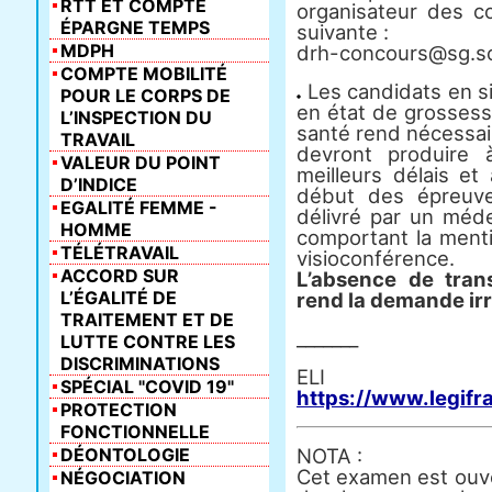
RTT ET COMPTE
organisateur des co
ÉPARGNE TEMPS
suivante :
MDPH
drh-concours@sg.soc
COMPTE MOBILITÉ
Les candidats en s
POUR LE CORPS DE
en état de grossess
L’INSPECTION DU
santé rend nécessair
TRAVAIL
devront produire
VALEUR DU POINT
meilleurs délais et
D’INDICE
début des épreuves
EGALITÉ FEMME -
délivré par un méde
HOMME
comportant la menti
TÉLÉTRAVAIL
visioconférence.
ACCORD SUR
L’absence de tran
L’ÉGALITÉ DE
rend la demande ir
TRAITEMENT ET DE
_______
LUTTE CONTRE LES
DISCRIMINATIONS
E
SPÉCIAL "COVID 19"
https://www.legifr
PROTECTION
FONCTIONNELLE
DÉONTOLOGIE
NOTA :
Cet examen est ouve
NÉGOCIATION