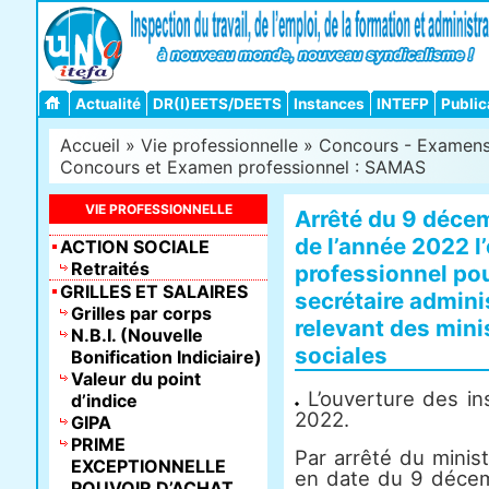
Actualité
DR(I)EETS/DEETS
Instances
INTEFP
Public
Accueil
»
Vie professionnelle
»
Concours - Examens -
Concours et Examen professionnel : SAMAS
VIE PROFESSIONNELLE
Arrêté du 9 décem
de l’année 2022 l
ACTION SOCIALE
Retraités
professionnel pou
GRILLES ET SALAIRES
secrétaire admini
Grilles par corps
relevant des mini
N.B.I. (Nouvelle
sociales
Bonification Indiciaire)
Valeur du point
L’ouverture des ins
d’indice
2022.
GIPA
PRIME
Par arrêté du minist
EXCEPTIONNELLE
en date du 9 décemb
POUVOIR D’ACHAT