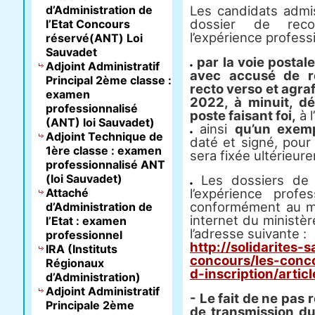
d’Administration de
Les candidats admis
dossier de rec
l’Etat Concours
l’expérience professi
réservé(ANT) Loi
Sauvadet
par la voie postal
Adjoint Administratif
avec accusé de r
Principal 2ème classe :
recto verso et agra
examen
2022, à minuit, dé
professionnalisé
poste faisant foi,
à l
(ANT) loi Sauvadet)
ainsi
qu’un exemp
Adjoint Technique de
daté et signé, pour
1ère classe : examen
sera fixée ultérieur
professionnalisé ANT
(loi Sauvadet)
Les dossiers de 
Attaché
l’expérience profe
conformément au mo
d’Administration de
internet du ministèr
l’Etat : examen
l’adresse suivante :
professionnel
http://solidarites-
IRA (Instituts
concours/les-conco
Régionaux
d-inscription/artic
d’Administration)
Adjoint Administratif
- Le fait de ne pas 
Principale 2ème
de transmission d