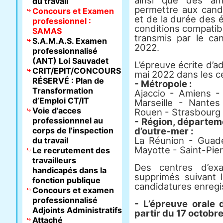
ainsi que des am
du travail
permettre aux cand
Concours et Examen
et de la durée des
professionnel :
conditions compatible
SAMAS
transmis par le can
S.A.M.A.S. Examen
2022.
professionnalisé
(ANT) Loi Sauvadet
L’épreuve écrite d’ad
CRIT/EPIT/CONCOURS
mai 2022 dans les ce
RÉSERVÉ : Plan de
- Métropole :
Transformation
Ajaccio - Amiens 
d’Emploi CT/IT
Marseille - Nante
Voie d’acces
Rouen - Strasbourg 
professionnnel au
- Région, départemen
corps de l’inspection
d’outre-mer :
La Réunion - Guad
du travail
Mayotte - Saint-Pie
Le recrutement des
travailleurs
Des centres d’ex
handicapés dans la
supprimés suivant l
fonction publique
candidatures enregi
Concours et examen
professionnalisé
- L’épreuve orale 
Adjoints Administratifs
partir du 17 octobr
Attaché