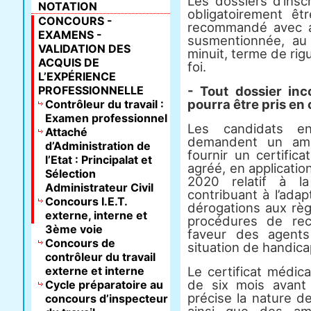
Les dossiers d’insc
NOTATION
obligatoirement êt
CONCOURS -
recommandé avec a
EXAMENS -
susmentionnée, au 
VALIDATION DES
minuit, terme de rigu
ACQUIS DE
foi.
L’EXPÉRIENCE
PROFESSIONNELLE
- Tout dossier in
pourra être pris en
Contrôleur du travail :
Examen professionnel
Les candidats en
Attaché
demandent un amé
d’Administration de
fournir un certific
l’Etat : Principalat et
agréé, en application
Sélection
2020 relatif à la
Administrateur Civil
contribuant à l’adap
Concours I.E.T.
dérogations aux rè
externe, interne et
procédures de re
3ème voie
faveur des agents
Concours de
situation de handica
contrôleur du travail
externe et interne
Le certificat médica
de six mois avant
Cycle préparatoire au
précise la nature d
concours d’inspecteur