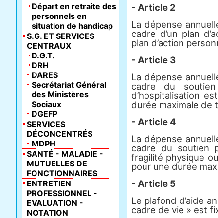
Départ en retraite des
- Article 2
personnels en
La dépense annuelle
situation de handicap
cadre d’un plan d’a
S.G. ET SERVICES
plan d’action person
CENTRAUX
D.G.T.
- Article 3
DRH
DARES
La dépense annuelle
Secrétariat Général
cadre du soutien
des Ministères
d’hospitalisation e
Sociaux
durée maximale de tr
DGEFP
- Article 4
SERVICES
DÉCONCENTRÉS
La dépense annuelle
MDPH
cadre du soutien 
SANTÉ - MALADIE -
fragilité physique o
MUTUELLES DE
pour une durée max
FONCTIONNAIRES
- Article 5
ENTRETIEN
PROFESSIONNEL -
Le plafond d’aide ann
EVALUATION -
cadre de vie » est fix
NOTATION