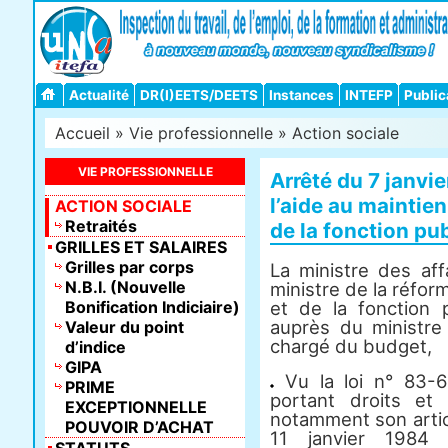
Actualité
DR(I)EETS/DEETS
Instances
INTEFP
Public
Accueil
»
Vie professionnelle
»
Action sociale
VIE PROFESSIONNELLE
Arrêté du 7 janvie
l’aide au maintien
ACTION SOCIALE
Retraités
de la fonction pu
GRILLES ET SALAIRES
Grilles par corps
La ministre des aff
N.B.I. (Nouvelle
ministre de la réform
Bonification Indiciaire)
et de la fonction 
auprès du ministre
Valeur du point
chargé du budget,
d’indice
GIPA
Vu la loi n° 83-6
PRIME
portant droits et 
EXCEPTIONNELLE
notamment son artic
POUVOIR D’ACHAT
11 janvier 1984 m