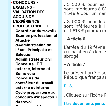
CONCOURS -
3 500 € pour les 
EXAMENS -
sont inférieures à 
VALIDATION DES
1 549 € pour un mén
ACQUIS DE
L’EXPÉRIENCE
3 000 € pour les 
sont inférieures à 
PROFESSIONNELLE
et 1 818 € pour un 
Contrôleur du travail :
Examen professionnel
- Article 6
Attaché
d’Administration de
L’arrêté du 19 févrie
l’Etat : Principalat et
au maintien à domicil
Sélection
abrogé.
Administrateur Civil
Concours I.E.T.
- Article 7
externe, interne et
Le présent arrêté ser
3ème voie
République français
Concours de
contrôleur du travail
P.-S.
externe et interne
Cycle préparatoire au
Cliquez sur l’icône
concours d’inspecteur
du travail
titre documents joints