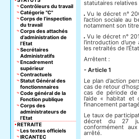
STATUTS
statutaires relatives 
Contrôleurs du travail
Catégorie "C"
Vu le décret n° 200
Corps de l’inspection
l’action sociale au 
du travail
notamment son titre 
Corps des attachés
Vu le décret n° 2012
d’administration de
l’introduction d’une
l’Etat
les retraités de l’État
Secrétaires
Administratifs
Arrêtent :
Encadrement
supérieur
- Article 1
Contractuels
Le plan d’action per
Statut Général des
cas de retour d’hospi
fonctionnnaires
cas de période de f
Code général de la
l’aide « habitat et
Fonction publique
financement partagé e
Corps des
administrateurs de
Le taux de participat
l’Etat
décret du 27 jui
RETRAITE
conformément aux
Les textes officiels
arrêté.
IRCANTEC