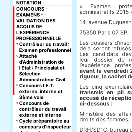
NOTATION
« Examen profess
CONCOURS -
administratifs 2015 
EXAMENS -
VALIDATION DES
14, avenue Duquesn
ACQUIS DE
75350 Paris 07 SP.
L’EXPÉRIENCE
PROFESSIONNELLE
Les dossiers d’insc
Contrôleur du travail :
délai seront refusés
Examen professionnel
Les candidats dev
Attaché
leur dossier de 
d’Administration de
l’expérience profe
l’Etat : Principalat et
avant le vendredi 2
Sélection
rigueur, le cachet de
Administrateur Civil
Concours I.E.T.
Les cinq exemplair
externe, interne et
transmis en pli 
3ème voie
accusé de réception
Concours de
ci-dessous :
contrôleur du travail
Ministère des affai
externe et interne
droits des femmes,
Cycle préparatoire au
concours d’inspecteur
DRH/SD1C, bureau 