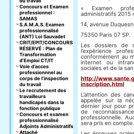
du travail
Concours et Examen
« Examen profess
professionnel :
administratifs 2015 
SAMAS
14, avenue Duquesn
S.A.M.A.S. Examen
professionnalisé
75350 Paris 07 SP.
(ANT) Loi Sauvadet
CRIT/EPIT/CONCOURS
Les dossiers de 
RÉSERVÉ : Plan de
l’expérience profe
Transformation
conformément au mo
d’Emploi CT/IT
internet ou intra
Voie d’acces
sociales et de la san
professionnnel au
http://www.sante.g
corps de l’inspection
inscription.html
du travail
Le recrutement des
L’attention des can
travailleurs
appelée sur la né
handicapés dans la
dernier jour pour p
fonction publique
de reconnaissanc
Concours et examen
professionnelle. Au
professionnalisé
sera pris en compte.
Adjoints Administratifs
Attaché
Les épreuves orales