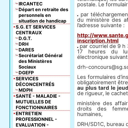
IRCANTEC
postale. Le formulair
Départ en retraite des
par téléchargement 
personnels en
du ministère des af
situation de handicap
l’adresse suivante :
S.G. ET SERVICES
CENTRAUX
http://www.sante.g
D.G.T.
inscription.html
DRH
par courriel de 9 h
DARES
17 heures du lun
Secrétariat Général
électronique suivant
des Ministères
drh-concours@sg.soc
Sociaux
DGEFP
Les formulaires d’in
SERVICES
obligatoirement être
DÉCONCENTRÉS
au plus tard le jeu
MDPH
de rigueur, le cachet
SANTÉ - MALADIE -
MUTUELLES DE
ministère des affai
FONCTIONNAIRES
droits des femme
ENTRETIEN
humaines,
PROFESSIONNEL -
DRH/SD1C, bureau 
EVALUATION -