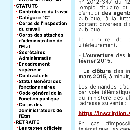
n° 2012-347 du 12 
STATUTS
l’emploi titulaire e
Contrôleurs du travail
d’emploi
des agent
Catégorie "C"
publique, à la lutt
Corps de l’inspection
portant diverses dis
du travail
publique.
Corps des attachés
Le nombre de po
d’administration de
ultérieurement.
l’Etat
Secrétaires
- L’ouverture
des in
Administratifs
février 2015.
Encadrement
supérieur
- La clôture
des in
Contractuels
mars 2015
, à minui
Statut Général des
Les demandes d’adm
fonctionnnaires
par voie télématique
Code général de la
du ministère des af
Fonction publique
l’adresse suivante :
Corps des
administrateurs de
https://inscription.
l’Etat
RETRAITE
En cas d’impossib
Les textes officiels
télématique, les can