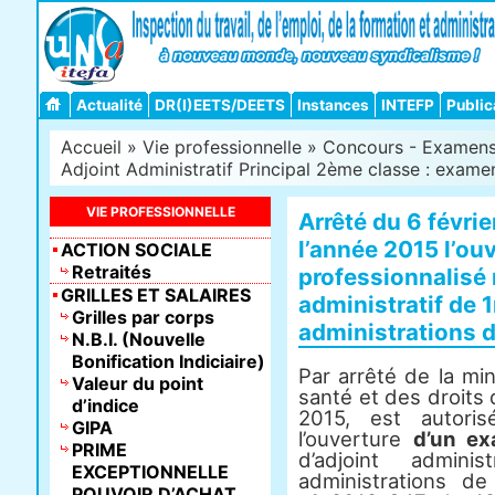
Actualité
DR(I)EETS/DEETS
Instances
INTEFP
Public
Accueil
»
Vie professionnelle
»
Concours - Examens -
Adjoint Administratif Principal 2ème classe : examen 
VIE PROFESSIONNELLE
Arrêté du 6 févrie
l’année 2015 l’ou
ACTION SOCIALE
Retraités
professionnalisé 
GRILLES ET SALAIRES
administratif de 
Grilles par corps
administrations d
N.B.I. (Nouvelle
Bonification Indiciaire)
Par arrêté de la min
Valeur du point
santé et des droits
d’indice
2015, est autori
GIPA
l’ouverture
d’un ex
PRIME
d’adjoint admin
EXCEPTIONNELLE
administrations de 
POUVOIR D’ACHAT