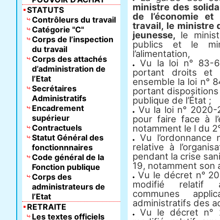
ministre des solida
STATUTS
de l’économie et 
Contrôleurs du travail
travail, le ministre
Catégorie "C"
jeunesse,
le minis
Corps de l’inspection
publics et le min
du travail
l’alimentation,
Corps des attachés
Vu la loi n° 83-6
d’administration de
portant droits et 
l’Etat
ensemble la loi n° 
Secrétaires
portant dispositions 
Administratifs
publique de l’État ;
Encadrement
Vu la loi n° 2020
supérieur
pour faire face à l
Contractuels
notamment le l du 2° 
Vu l’ordonnance 
Statut Général des
relative à l’organ
fonctionnnaires
pendant la crise san
Code général de la
19, notamment son ar
Fonction publique
Vu le décret n° 
Corps des
modifié relatif 
administrateurs de
communes applic
l’Etat
administratifs des ad
RETRAITE
Vu le décret n° 
Les textes officiels