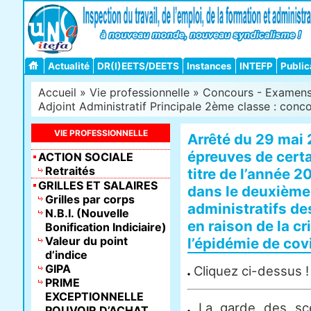
Actualité
DR(I)EETS/DEETS
Instances
INTEFP
Public
Accueil
»
Vie professionnelle
»
Concours - Examens -
Adjoint Administratif Principale 2ème classe : concou
VIE PROFESSIONNELLE
Arrêté du 29 mai
épreuves de cert
ACTION SOCIALE
Retraités
titre de l’année 
GRILLES ET SALAIRES
dans le deuxième 
Grilles par corps
administratifs de
N.B.I. (Nouvelle
en raison de la cr
Bonification Indiciaire)
Valeur du point
l’épidémie de cov
d’indice
GIPA
Cliquez ci-dessus !
PRIME
EXCEPTIONNELLE
La garde des scea
POUVOIR D’ACHAT