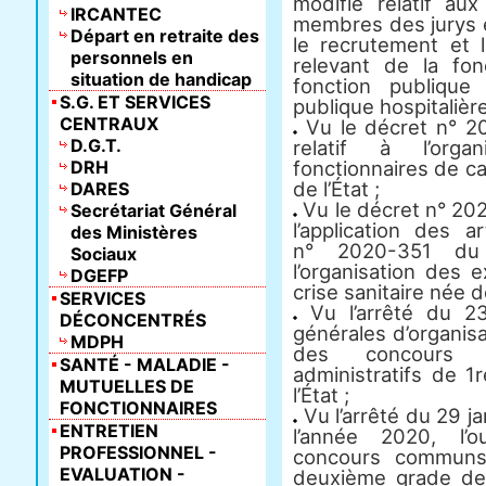
modifié relatif au
IRCANTEC
membres des jurys e
Départ en retraite des
le recrutement et 
personnels en
relevant de la fon
situation de handicap
fonction publique 
S.G. ET SERVICES
publique hospitalière
CENTRAUX
Vu le décret n° 2
D.G.T.
relatif à l’orga
DRH
fonctionnaires de ca
de l’État ;
DARES
Vu le décret n° 202
Secrétariat Général
l’application des 
des Ministères
n° 2020-351 du
Sociaux
l’organisation des
DGEFP
crise sanitaire née d
SERVICES
Vu l’arrêté du 23
DÉCONCENTRÉS
générales d’organis
MDPH
des concours d
SANTÉ - MALADIE -
administratifs de 1
MUTUELLES DE
l’État ;
FONCTIONNAIRES
Vu l’arrêté du 29 ja
ENTRETIEN
l’année 2020, l’o
PROFESSIONNEL -
concours communs
EVALUATION -
deuxième grade de 