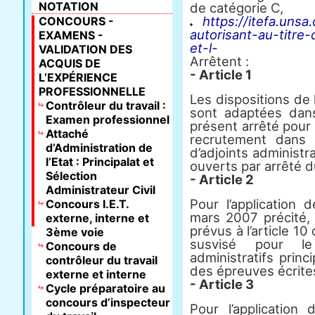
NOTATION
de catégorie C,
https://itefa.uns
CONCOURS -
autorisant-au-titre
EXAMENS -
et-l-
VALIDATION DES
Arrêtent :
ACQUIS DE
- Article 1
L’EXPÉRIENCE
PROFESSIONNELLE
Les dispositions de
Contrôleur du travail :
sont adaptées dans
Examen professionnel
présent arrêté pour
Attaché
recrutement dans
d’Administration de
d’adjoints administra
l’Etat : Principalat et
ouverts par arrêté d
Sélection
- Article 2
Administrateur Civil
Pour l’application d
Concours I.E.T.
mars 2007 précité, 
externe, interne et
prévus à l’article 
3ème voie
susvisé pour le
Concours de
administratifs prin
contrôleur du travail
des épreuves écrite
externe et interne
- Article 3
Cycle préparatoire au
concours d’inspecteur
Pour l’application