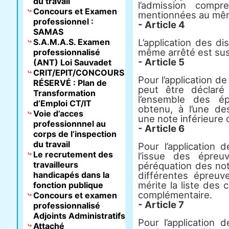
du travail
l’admission compr
Concours et Examen
mentionnées au mêm
professionnel :
- Article 4
SAMAS
S.A.M.A.S. Examen
L’application des di
même arrêté est su
professionnalisé
- Article 5
(ANT) Loi Sauvadet
CRIT/EPIT/CONCOURS
Pour l’application de
RÉSERVÉ : Plan de
peut être déclaré 
Transformation
l’ensemble des ép
d’Emploi CT/IT
obtenu, à l’une de
Voie d’acces
une note inférieure 
professionnnel au
- Article 6
corps de l’inspection
du travail
Pour l’application 
Le recrutement des
l’issue des épreu
travailleurs
péréquation des not
handicapés dans la
différentes épreuve
mérite la liste des 
fonction publique
complémentaire.
Concours et examen
- Article 7
professionnalisé
Adjoints Administratifs
Pour l’application 
Attaché