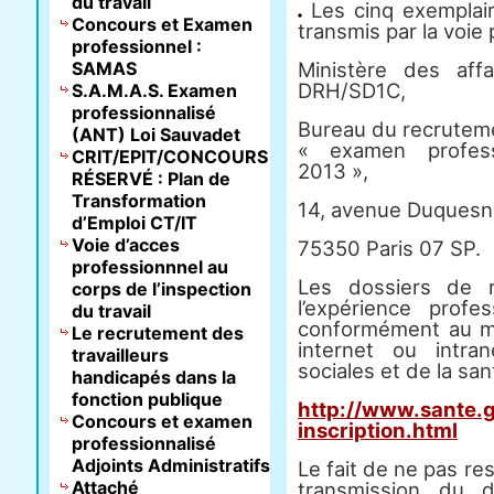
du travail
Les cinq exemplair
Concours et Examen
transmis par la voie 
professionnel :
SAMAS
Ministère des aff
DRH/SD1C,
S.A.M.A.S. Examen
professionnalisé
Bureau du recrutem
(ANT) Loi Sauvadet
« examen professi
CRIT/EPIT/CONCOURS
2013 »,
RÉSERVÉ : Plan de
Transformation
14, avenue Duquesn
d’Emploi CT/IT
Voie d’acces
75350 Paris 07 SP.
professionnnel au
Les dossiers de 
corps de l’inspection
l’expérience profe
du travail
conformément au mo
Le recrutement des
internet ou intra
travailleurs
sociales et de la san
handicapés dans la
fonction publique
http://www.sante.g
Concours et examen
inscription.html
professionnalisé
Adjoints Administratifs
Le fait de ne pas res
Attaché
transmission du 