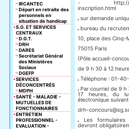
- http://www.s
IRCANTEC
inscription.html
Départ en retraite des
personnels en
sur demande uniqu
situation de handicap
S.G. ET SERVICES
bureau du recrute
CENTRAUX
10, place des Cinq-
D.G.T.
DRH
75015 Paris
DARES
Secrétariat Général
(Pôle accueil-concou
des Ministères
Sociaux
de 9 h 30 à 12 heure
DGEFP
Téléphone : 01-40
SERVICES
DÉCONCENTRÉS
Par courriel de 9 h
MDPH
17 heures, du lu
SANTÉ - MALADIE -
électronique suivant
MUTUELLES DE
FONCTIONNAIRES
drh-concours@sg.soc
ENTRETIEN
Les formulaires d
PROFESSIONNEL -
devront obligatoirem
EVALUATION -