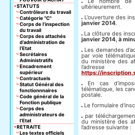
Le nombre de po
STATUTS
ultérieurement.
Contrôleurs du travail
L’ouverture des ins
Catégorie "C"
janvier 2014
.
Corps de l’inspection
du travail
La clôture des insc
Corps des attachés
janvier 2014, à minu
d’administration de
l’Etat
Les demandes d’adm
Secrétaires
par voie télématique
Administratifs
du ministère des af
Encadrement
l’adres
supérieur
https://inscription.
Contractuels
En cas d’impossi
Statut Général des
télématique, les can
fonctionnnaires
postale.
Code général de la
Fonction publique
Le formulaire d’insc
Corps des
administrateurs de
par téléchargement 
l’Etat
du ministère des af
RETRAITE
l’adresse suivante :
Les textes officiels