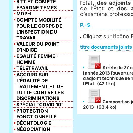
RTT ET COMPTE
l’État,
des adjoints
ÉPARGNE TEMPS
de l’État et
des a
MDPH
d’examens professio
COMPTE MOBILITÉ
P.-S.
POUR LE CORPS DE
L’INSPECTION DU
Cliquez sur l’icône
TRAVAIL
VALEUR DU POINT
titre documents joints
D’INDICE
EGALITÉ FEMME -
HOMME
Arrêté du 27 d
TÉLÉTRAVAIL
l’année 2013 l’ouvertu
ACCORD SUR
d’adjoint technique de 
L’ÉGALITÉ DE
l’Etat
(42.1 ko)
TRAITEMENT ET DE
LUTTE CONTRE LES
DISCRIMINATIONS
Composition j
SPÉCIAL "COVID 19"
2013
(63.4 ko)
PROTECTION
FONCTIONNELLE
DÉONTOLOGIE
NÉGOCIATION