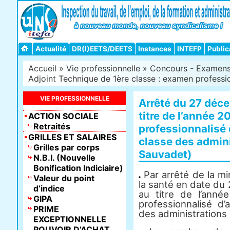
Actualité
DR(I)EETS/DEETS
Instances
INTEFP
Public
Accueil
»
Vie professionnelle
»
Concours - Examens -
Adjoint Technique de 1ère classe : examen professi
VIE PROFESSIONNELLE
Arrêté du 27 déc
titre de l’année 
ACTION SOCIALE
Retraités
professionnalisé 
GRILLES ET SALAIRES
classe des adminis
Grilles par corps
Sauvadet)
N.B.I. (Nouvelle
Bonification Indiciaire)
Par arrêté de la min
Valeur du point
la santé en date du
d’indice
au titre de l’anné
GIPA
professionnalisé d’
PRIME
des administrations d
EXCEPTIONNELLE
POUVOIR D’ACHAT