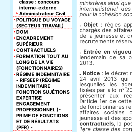
classe : concours
ministères ainsi que
interne-externe
interministériel de
Administrateur Civil
pour la cohésion soci
POLITIQUE DU VOYAGE
Objet
: règles app
(SECTEUR TRAVAIL)
chargés des affaire
DOM
de la jeunesse et d
ENCADREMENT
recrutements réserv
SUPÉRIEUR
CONTRACTUELS
Entrée en vigueu
FORMATION TOUT AU
lendemain de sa p
LONG DE LA VIE
2013.
(FONCTIONNAIRES)
Notice
: le décret 
RÉGIME INDEMNITAIRE
24 avril 2013 qui
- RIFSEEP (RÉGIME
lesquelles les age
INDEMNITAIRE
fixées par la loi n°
FONCTION SUJÉTIONS
présenter aux re
EXPERTISE
l’article 1er de cet
ENGAGEMENT
de fonctionnaires r
PROFESSIONNEL )-
affaires sociales
PRIME DE FONCTIONS
jeunesse et des spor
ET DE RÉSULTATS
contractuels
, la po
(PFR) -
1ère classe des corp