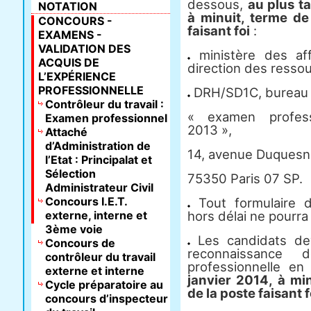
dessous,
au plus t
NOTATION
à minuit, terme de
CONCOURS -
faisant foi
:
EXAMENS -
VALIDATION DES
ministère des aff
ACQUIS DE
direction des resso
L’EXPÉRIENCE
PROFESSIONNELLE
DRH/SD1C, bureau 
Contrôleur du travail :
« examen professi
Examen professionnel
2013 »,
Attaché
d’Administration de
14, avenue Duquesn
l’Etat : Principalat et
Sélection
75350 Paris 07 SP.
Administrateur Civil
Concours I.E.T.
Tout formulaire d’
externe, interne et
hors délai ne pourra
3ème voie
Les candidats dev
Concours de
reconnaissance 
contrôleur du travail
professionnelle e
externe et interne
janvier 2014, à min
Cycle préparatoire au
de la poste faisant f
concours d’inspecteur