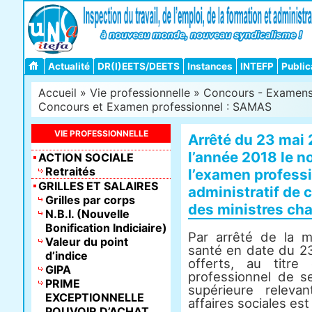
Actualité
DR(I)EETS/DEETS
Instances
INTEFP
Public
Accueil
»
Vie professionnelle
»
Concours - Examens -
Concours et Examen professionnel : SAMAS
VIE PROFESSIONNELLE
Arrêté du 23 mai 2
l’année 2018 le n
ACTION SOCIALE
Retraités
l’examen professi
GRILLES ET SALAIRES
administratif de 
Grilles par corps
des ministres cha
N.B.I. (Nouvelle
Bonification Indiciaire)
Par arrêté de la mi
Valeur du point
santé en date du 2
d’indice
offerts, au titre
GIPA
professionnel de se
PRIME
supérieure releva
EXCEPTIONNELLE
affaires sociales est
POUVOIR D’ACHAT