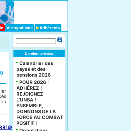
le
Vie syndicale
Adhérents
Derniers articles
Calendrier des
payes et des
au
pensions 2026
POUR 2026 :
ADHÉREZ !
ier
REJOIGNEZ
cès
L’UNSA !
 du
ENSEMBLE,
DONNONS DE LA
FORCE AU COMBAT
:
POSITIF !
MTRR1801930A/jo/texte
Orientations