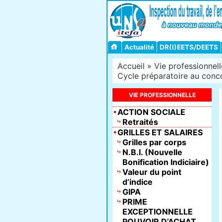
Actualité
DR(I)EETS/DEETS
Accueil
»
Vie professionnell
Cycle préparatoire au concou
VIE PROFESSIONNELLE
ACTION SOCIALE
Retraités
GRILLES ET SALAIRES
Grilles par corps
N.B.I. (Nouvelle
Bonification Indiciaire)
Valeur du point
d’indice
GIPA
PRIME
EXCEPTIONNELLE
POUVOIR D’ACHAT