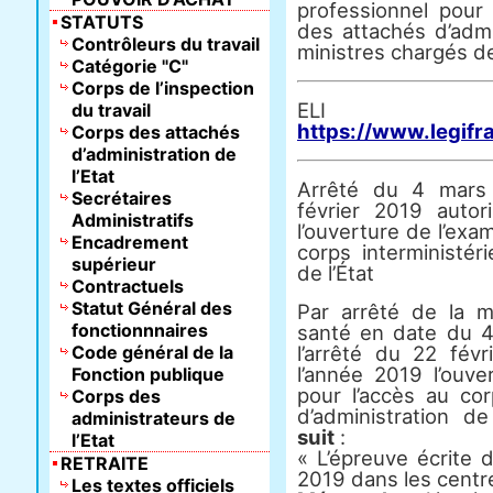
professionnel pour 
STATUTS
des attachés d’admi
Contrôleurs du travail
ministres chargés de
Catégorie "C"
Corps de l’inspection
E
du travail
https://www.legifr
Corps des attachés
d’administration de
l’Etat
Arrêté du 4 mars 
Secrétaires
février 2019 autor
Administratifs
l’ouverture de l’exa
Encadrement
corps interministér
supérieur
de l’État
Contractuels
Statut Général des
Par arrêté de la mi
fonctionnnaires
santé en date du 4
Code général de la
l’arrêté du 22 févr
l’année 2019 l’ouve
Fonction publique
pour l’accès au cor
Corps des
d’administration de
administrateurs de
suit
:
l’Etat
« L’épreuve écrite d
RETRAITE
2019 dans les centr
Les textes officiels