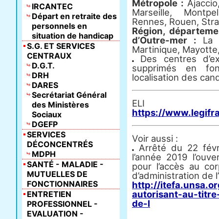
Métropole :
Ajaccio
IRCANTEC
Marseille, Montpe
Départ en retraite des
Rennes, Rouen, Str
personnels en
Région, département
situation de handicap
d’Outre-mer :
La R
S.G. ET SERVICES
Martinique, Mayotte
CENTRAUX
Des centres d’ex
D.G.T.
supprimés en fo
DRH
localisation des can
DARES
Secrétariat Général
E
des Ministères
https://www.legifr
Sociaux
DGEFP
SERVICES
Voir aussi :
DÉCONCENTRÉS
Arrêté du 22 févri
MDPH
l’année 2019 l’ouve
SANTÉ - MALADIE -
pour l’accès au cor
MUTUELLES DE
d’administration de l
FONCTIONNAIRES
http://itefa.unsa.
autorisant-au-titr
ENTRETIEN
de-l
PROFESSIONNEL -
EVALUATION -