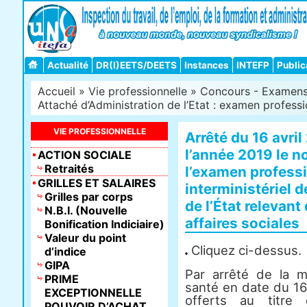
Actualité
DR(I)EETS/DEETS
Instances
INTEFP
Public
Accueil
»
Vie professionnelle
»
Concours - Examens -
Attaché d’Administration de l’Etat : examen profess
VIE PROFESSIONNELLE
Arrêté du 16 avril
l’année 2019 le n
ACTION SOCIALE
Retraités
l’examen professi
GRILLES ET SALAIRES
interministériel 
Grilles par corps
de l’État relevan
N.B.I. (Nouvelle
affaires sociales
Bonification Indiciaire)
Valeur du point
Cliquez ci-dessus.
d’indice
GIPA
Par arrêté de la mi
PRIME
santé en date du 16
EXCEPTIONNELLE
offerts au titre
POUVOIR D’ACHAT