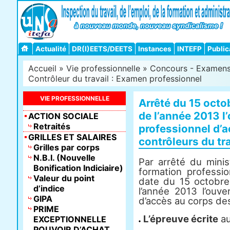
Actualité
DR(I)EETS/DEETS
Instances
INTEFP
Public
Accueil
»
Vie professionnelle
»
Concours - Examens -
Contrôleur du travail : Examen professionnel
VIE PROFESSIONNELLE
Arrêté du 15 octob
de l’année 2013 l
ACTION SOCIALE
Retraités
professionnel d’
GRILLES ET SALAIRES
contrôleurs du tra
Grilles par corps
N.B.I. (Nouvelle
Par arrêté du minist
Bonification Indiciaire)
formation professio
Valeur du point
date du 15 octobre 
d’indice
l’année 2013 l’ouve
GIPA
d’accès au corps des
PRIME
L’épreuve écrite
au
EXCEPTIONNELLE
POUVOIR D’ACHAT