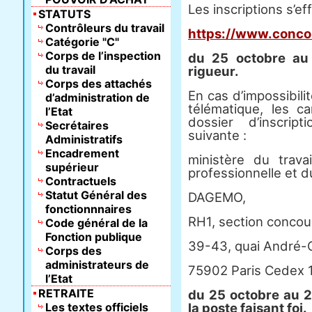
Les inscriptions s’ef
STATUTS
Contrôleurs du travail
https://www.concou
Catégorie "C"
Corps de l’inspection
du 25 octobre au
du travail
rigueur.
Corps des attachés
En cas d’impossibilit
d’administration de
télématique, les 
l’Etat
dossier d’inscrip
Secrétaires
suivante :
Administratifs
Encadrement
ministère du travai
supérieur
professionnelle et d
Contractuels
Statut Général des
DAGEMO,
fonctionnnaires
RH1, section concou
Code général de la
Fonction publique
39-43, quai André-C
Corps des
administrateurs de
75902 Paris Cedex 1
l’Etat
RETRAITE
du 25 octobre au 
Les textes officiels
la poste faisant foi.