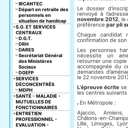
IRCANTEC
Le dossier d’inscr
Départ en retraite des
renvoyé à l’adress
personnels en
novembre 2012
, le
situation de handicap
préférence
par pli 
S.G. ET SERVICES
CENTRAUX
Chaque candidat r
D.G.T.
confirmation de son i
DRH
DARES
Les personnes han
nécessite un amé
Secrétariat Général
retourner une copie 
des Ministères
accompagnée du cer
Sociaux
demandes d’aménag
DGEFP
le 22 novembre 201
SERVICES
DÉCONCENTRÉS
L’épreuve écrite
se 
MDPH
les centres suivants 
SANTÉ - MALADIE -
MUTUELLES DE
En Métropole :
FONCTIONNAIRES
Ajaccio, Amiens,
ENTRETIEN
Châlons-en-Champa
PROFESSIONNEL -
Lille, Limoges, Lyo
EVALUATION -