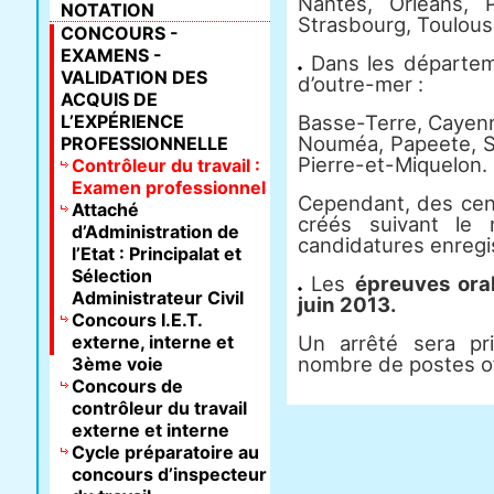
Nantes, Orléans, P
NOTATION
Strasbourg, Toulous
CONCOURS -
EXAMENS -
Dans les départemen
VALIDATION DES
d’outre-mer :
ACQUIS DE
L’EXPÉRIENCE
Basse-Terre, Cayen
Nouméa, Papeete, Sa
PROFESSIONNELLE
Pierre-et-Miquelon.
Contrôleur du travail :
Examen professionnel
Cependant, des cen
Attaché
créés suivant le 
d’Administration de
candidatures enregi
l’Etat : Principalat et
Sélection
Les
épreuves ora
Administrateur Civil
juin 2013.
Concours I.E.T.
externe, interne et
Un arrêté sera pri
nombre de postes of
3ème voie
Concours de
contrôleur du travail
externe et interne
Cycle préparatoire au
concours d’inspecteur