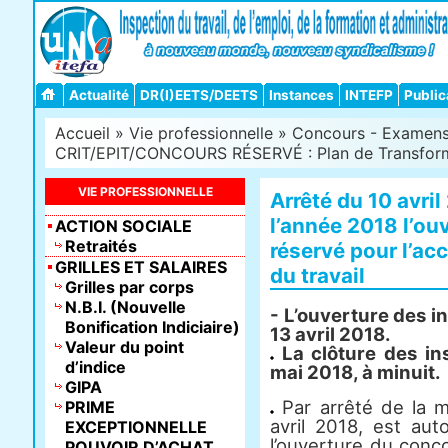
Actualité
DR(I)EETS/DEETS
Instances
INTEFP
Public
Accueil
»
Vie professionnelle
»
Concours - Examens -
CRIT/EPIT/CONCOURS RÉSERVÉ : Plan de Transforma
VIE PROFESSIONNELLE
Arrêté du 10 avril
l’année 2018 l’ou
ACTION SOCIALE
Retraités
réservé pour l’ac
GRILLES ET SALAIRES
du travail
Grilles par corps
N.B.I. (Nouvelle
- L’ouverture des i
Bonification Indiciaire)
13 avril 2018.
Valeur du point
La clôture des ins
d’indice
mai 2018, à minuit.
GIPA
Par arrêté de la m
PRIME
avril 2018, est aut
EXCEPTIONNELLE
l’ouverture du conco
POUVOIR D’ACHAT