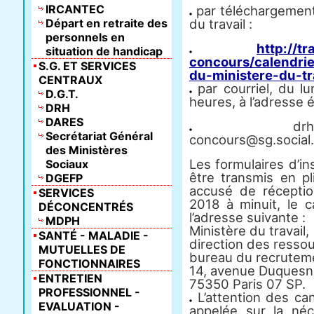
IRCANTEC
par téléchargement 
Départ en retraite des
du travail :
personnels en
http://tr
situation de handicap
concours/calendri
S.G. ET SERVICES
du-ministere-du-tr
CENTRAUX
par courriel, du l
D.G.T.
heures, à l’adresse 
DRH
DARES
drh-concours
Secrétariat Général
concours@sg.social.
des Ministères
Les formulaires d’in
Sociaux
être transmis en p
DGEFP
accusé de réceptio
SERVICES
2018 à minuit, le c
DÉCONCENTRÉS
l’adresse suivante :
MDPH
Ministère du travail,
SANTÉ - MALADIE -
direction des resso
MUTUELLES DE
bureau du recruteme
FONCTIONNAIRES
14, avenue Duquesn
ENTRETIEN
75350 Paris 07 SP.
PROFESSIONNEL -
L’attention des can
EVALUATION -
appelée sur la né