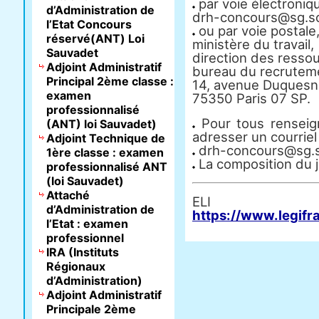
par voie électroniqu
d’Administration de
drh-concours@sg.soc
l’Etat Concours
ou par voie postale,
réservé(ANT) Loi
ministère du travail,
Sauvadet
direction des resso
Adjoint Administratif
bureau du recruteme
Principal 2ème classe :
14, avenue Duquesn
examen
75350 Paris 07 SP.
professionnalisé
Pour tous renseig
(ANT) loi Sauvadet)
adresser un courriel 
Adjoint Technique de
drh-concours@sg.so
1ère classe : examen
La composition du j
professionnalisé ANT
(loi Sauvadet)
Attaché
E
d’Administration de
https://www.legifr
l’Etat : examen
professionnel
IRA (Instituts
Régionaux
d’Administration)
Adjoint Administratif
Principale 2ème