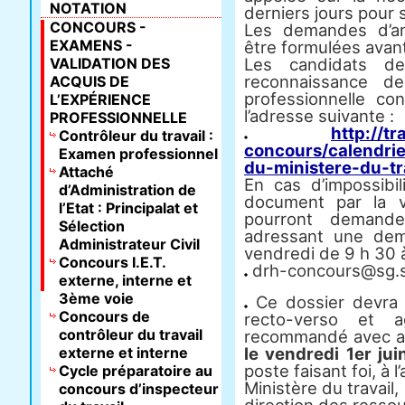
NOTATION
derniers jours pour s
CONCOURS -
Les demandes d’a
EXAMENS -
être formulées avant 
VALIDATION DES
Les candidats de
reconnaissance d
ACQUIS DE
professionnelle c
L’EXPÉRIENCE
l’adresse suivante :
PROFESSIONNELLE
http://tr
Contrôleur du travail :
concours/calendri
Examen professionnel
du-ministere-du-tr
Attaché
En cas d’impossibil
d’Administration de
document par la v
l’Etat : Principalat et
pourront demande
Sélection
adressant une dem
Administrateur Civil
vendredi de 9 h 30 à
Concours I.E.T.
drh-concours@sg.so
externe, interne et
3ème voie
Ce dossier devra 
Concours de
recto-verso et 
contrôleur du travail
recommandé avec a
externe et interne
le vendredi 1er ju
poste faisant foi, à 
Cycle préparatoire au
Ministère du travail,
concours d’inspecteur