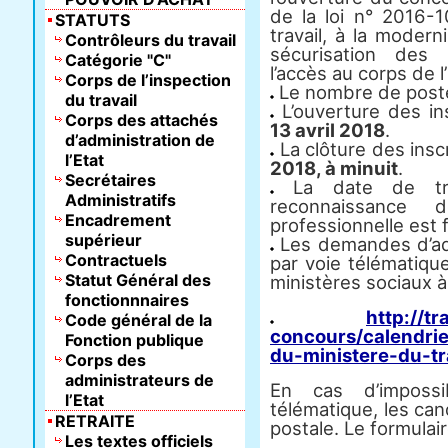
de la loi n° 2016-
STATUTS
travail, à la modern
Contrôleurs du travail
sécurisation des 
Catégorie "C"
l’accès au corps de l
Corps de l’inspection
Le nombre de postes
du travail
L’ouverture des in
Corps des attachés
13 avril 2018
.
d’administration de
La clôture des insc
l’Etat
2018, à minuit
.
Secrétaires
La date de tra
Administratifs
reconnaissance 
Encadrement
professionnelle est 
supérieur
Les demandes d’adm
Contractuels
par voie télématique
Statut Général des
ministères sociaux à
fonctionnnaires
http://tr
Code général de la
concours/calendri
Fonction publique
du-ministere-du-tr
Corps des
administrateurs de
En cas d’impossib
l’Etat
télématique, les can
RETRAITE
postale. Le formulair
Les textes officiels