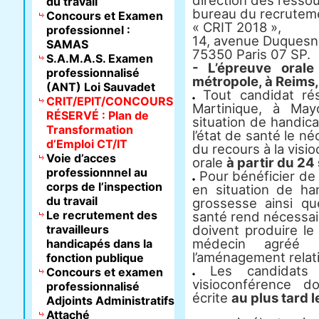
direction des resso
du travail
bureau du recrutem
Concours et Examen
« CRIT 2018 »,
professionnel :
14, avenue Duquesn
SAMAS
75350 Paris 07 SP.
S.A.M.A.S. Examen
- L’épreuve orale
professionnalisé
métropole, à Reims,
(ANT) Loi Sauvadet
Tout candidat ré
CRIT/EPIT/CONCOURS
Martinique, à Ma
RÉSERVÉ : Plan de
situation de handic
Transformation
l’état de santé le n
d’Emploi CT/IT
du recours à la visi
Voie d’acces
orale
à partir du 2
professionnnel au
Pour bénéficier de 
corps de l’inspection
en situation de h
du travail
grossesse ainsi qu
Le recrutement des
santé rend nécessair
travailleurs
doivent produire le 
médecin agréé 
handicapés dans la
l’aménagement relati
fonction publique
Les candidats s
Concours et examen
visioconférence 
professionnalisé
écrite
au plus tard l
Adjoints Administratifs
Attaché