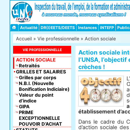
Actualité
DR(I)EETS/DEETS
Instances
INTEFP
Public
Accueil
»
Vie professionnelle
»
Action sociale
VIE PROFESSIONNELLE
Action sociale int
l’UNSA, l’objectif
ACTION SOCIALE
Retraités
crèches !
GRILLES ET SALAIRES
Grilles par corps
L
N.B.I. (Nouvelle
O
Bonification Indiciaire)
a
d
Valeur du point
s
d’indice
a
GIPA
établissement d’acc
PRIME
EXCEPTIONNELLE
Dans le cadre du Comit
POUVOIR D’ACHAT
d’action sociale des 