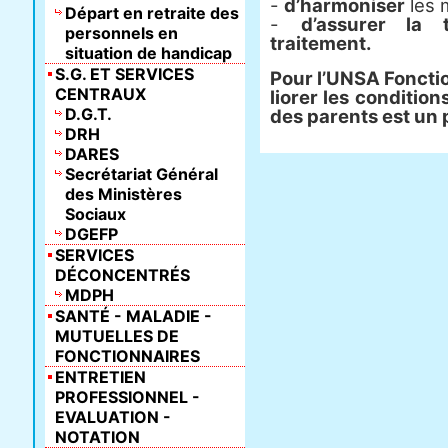
-
d’harmoniser
les m
Départ en retraite des
-
d’assurer la 
personnels en
traitement.
situation de handicap
S.G. ET SERVICES
Pour l’UNSA Fonctio
CENTRAUX
lio­rer les condi­tio
D.G.T.
des parents est un 
DRH
DARES
Secrétariat Général
des Ministères
Sociaux
DGEFP
SERVICES
DÉCONCENTRÉS
MDPH
SANTÉ - MALADIE -
MUTUELLES DE
FONCTIONNAIRES
ENTRETIEN
PROFESSIONNEL -
EVALUATION -
NOTATION