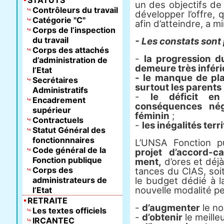
STATUTS
un des objec­tifs de
Contrôleurs du travail
déve­lop­per l’offre, 
Catégorie "C"
afin d’attein­dre, a 
Corps de l’inspection
du travail
- Les cons­tats sont 
Corps des attachés
-
la progression 
d’administration de
demeure très inférie
l’Etat
- le manque de plac
Secrétaires
surtout les parents
Administratifs
-
le déficit e
Encadrement
conséquences nég
supérieur
féminin
;
Contractuels
-
les inégalités ter
Statut Général des
fonctionnnaires
L’UNSA Fonction pu
Code général de la
projet d’accord-cad
Fonction publique
ment,
d’ores et déjà
Corps des
tan­ces du CIAS, soit
administrateurs de
le budget dédié à la 
nou­velle moda­lité per
l’Etat
RETRAITE
-
d’augmenter
le no
Les textes officiels
-
d’obtenir
le meilleu
IRCANTEC